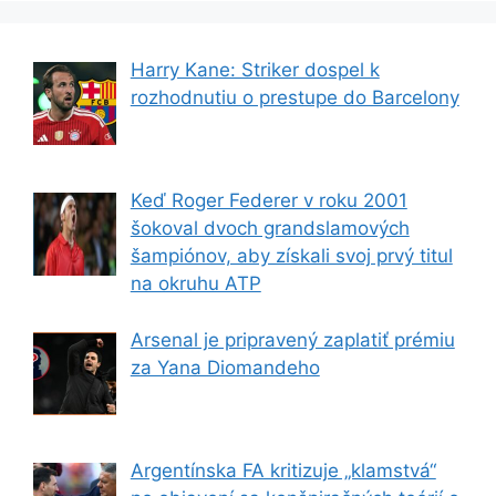
Harry Kane: Striker dospel k
rozhodnutiu o prestupe do Barcelony
Keď Roger Federer v roku 2001
šokoval dvoch grandslamových
šampiónov, aby získali svoj prvý titul
na okruhu ATP
Arsenal je pripravený zaplatiť prémiu
za Yana Diomandeho
Argentínska FA kritizuje „klamstvá“