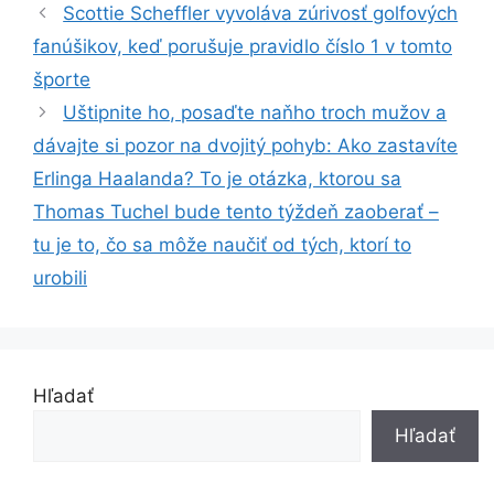
Scottie Scheffler vyvoláva zúrivosť golfových
fanúšikov, keď porušuje pravidlo číslo 1 v tomto
športe
Uštipnite ho, posaďte naňho troch mužov a
dávajte si pozor na dvojitý pohyb: Ako zastavíte
Erlinga Haalanda? To je otázka, ktorou sa
Thomas Tuchel bude tento týždeň zaoberať –
tu je to, čo sa môže naučiť od tých, ktorí to
urobili
Hľadať
Hľadať