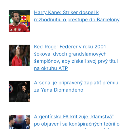
Harry Kane: Striker dospel k
rozhodnutiu o prestupe do Barcelony
Keď Roger Federer v roku 2001
šokoval dvoch grandslamových
šampiónov, aby získali svoj prvý titul
na okruhu ATP
Arsenal je pripravený zaplatiť prémiu
za Yana Diomandeho
Argentínska FA kritizuje „klamstvá“
po objavení sa konšpiračných teórií o