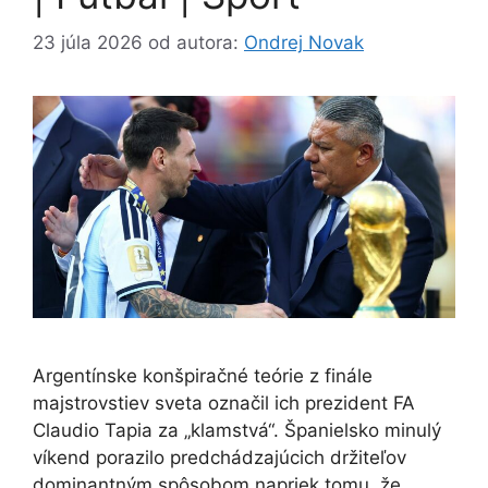
23 júla 2026
od autora:
Ondrej Novak
Argentínske konšpiračné teórie z finále
majstrovstiev sveta označil ich prezident FA
Claudio Tapia za „klamstvá“. Španielsko minulý
víkend porazilo predchádzajúcich držiteľov
dominantným spôsobom napriek tomu, že