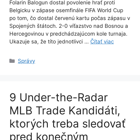
Folarin Balogun dostal povolenie hrať proti
Belgicku v zápase osemfinále FIFA World Cup
po tom, čo dostal červenú kartu počas zápasu v
Spojených štátoch. 2-0 víťazstvo nad Bosnou a
Hercegovinou v predchádzajúcom kole turnaja.
Ukazuje sa, že títo jednotlivci …
Čítať viac
Kategórie
Správy
9 Under-the-Radar
MLB Trade Kandidáti,
ktorých treba sledovať
pred konečným