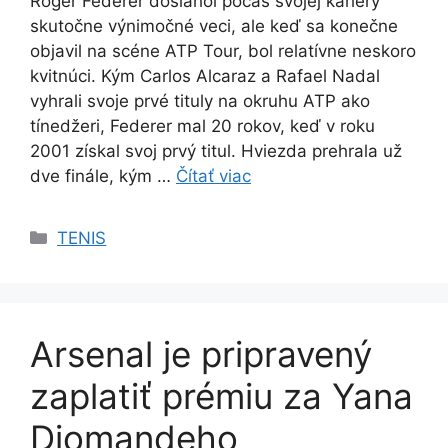
Roger Federer dosiahol počas svojej kariéry
skutočne výnimočné veci, ale keď sa konečne
objavil na scéne ATP Tour, bol relatívne neskoro
kvitnúci. Kým Carlos Alcaraz a Rafael Nadal
vyhrali svoje prvé tituly na okruhu ATP ako
tínedžeri, Federer mal 20 rokov, keď v roku
2001 získal svoj prvý titul. Hviezda prehrala už
dve finále, kým …
Čítať viac
Kategórie
TENIS
Arsenal je pripravený
zaplatiť prémiu za Yana
Diomandeho