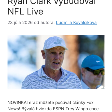
Ryan Clark vybudoval
NFL Live
23 júla 2026
od autora:
Ludmila Kovalcikova
NOVINKATeraz môžete počúvať články Fox
News! Bývalá hviezda ESPN Trey Wingo chce