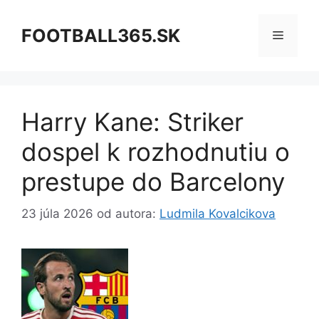
Preskočiť
na
FOOTBALL365.SK
Menu
obsah
Harry Kane: Striker
dospel k rozhodnutiu o
prestupe do Barcelony
23 júla 2026
od autora:
Ludmila Kovalcikova