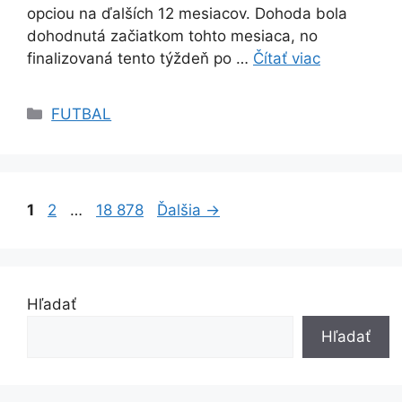
opciou na ďalších 12 mesiacov. Dohoda bola
dohodnutá začiatkom tohto mesiaca, no
finalizovaná tento týždeň po …
Čítať viac
Kategórie
FUTBAL
Stránka
Stránka
Stránka
1
2
…
18 878
Ďalšia
→
Hľadať
Hľadať