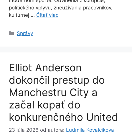
modernom športe. Obvinenia z korupcie,
politického vplyvu, zneužívania pracovníkov,
kultúrnej …
Čítať viac
Kategórie
Správy
Elliot Anderson
dokončil prestup do
Manchestru City a
začal kopať do
konkurenčného United
23 júla 2026
od autora:
Ludmila Kovalcikova