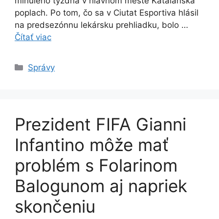
minulého týždňa v hlavnom meste Katalánska
poplach. Po tom, čo sa v Ciutat Esportiva hlásil
na predsezónnu lekársku prehliadku, bolo …
Čítať viac
Kategórie
Správy
Prezident FIFA Gianni
Infantino môže mať
problém s Folarinom
Balogunom aj napriek
skončeniu