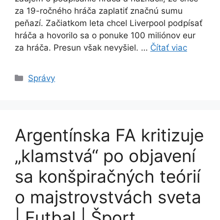
za 19-ročného hráča zaplatiť značnú sumu
peňazí. Začiatkom leta chcel Liverpool podpísať
hráča a hovorilo sa o ponuke 100 miliónov eur
za hráča. Presun však nevyšiel. …
Čítať viac
Kategórie
Správy
Argentínska FA kritizuje
„klamstvá“ po objavení
sa konšpiračných teórií
o majstrovstvách sveta
| Futbal | Šport