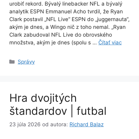
urobiť rekord. Bývalý linebacker NFL a bývalý
analytik ESPN Emmanuel Acho tvrdil, že Ryan
Clark postavil „NFL Live“ ESPN do „juggernauta“,
akým je dnes, a Wingo nič z toho nemal. „Ryan
Clark zabudoval NFL Live do obrovského
množstva, akým je dnes (spolu s …
Čítať viac
Kategórie
Správy
Hra dvojitých
štandardov | futbal
23 júla 2026
od autora:
Richard Balaz