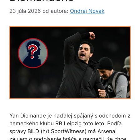
23 júla 2026
od autora:
Ondrej Novak
Yan Diomande je naďalej spájaný s odchodom z
nemeckého klubu RB Leipzig toto leto. Podľa
správy BILD (h/t SportWitness) má Arsenal
záujem o podpísanie hráča a naznačil, že chce