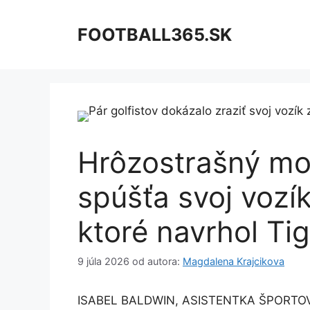
Preskočiť
na
FOOTBALL365.SK
obsah
Hrôzostrašný mo
spúšťa svoj vozík
ktoré navrhol Ti
9 júla 2026
od autora:
Magdalena Krajcikova
ISABEL BALDWIN, ASISTENTKA ŠPORT