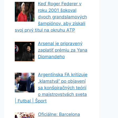
Keď Roger Federer v
roku 2001 šokoval
dvoch grandslamových
šampiónov, aby získali
svoj prvý titul na okruhu ATP
Arsenal je pripravený
zaplatiť prémiu za Yana
Diomandeho
Argentínska FA kritizuje
„klamstvá“ po objavení
sa konšpiračných teórií
o majstrovstvách sveta
| Futbal | Šport
Oficiálne: Barcelona