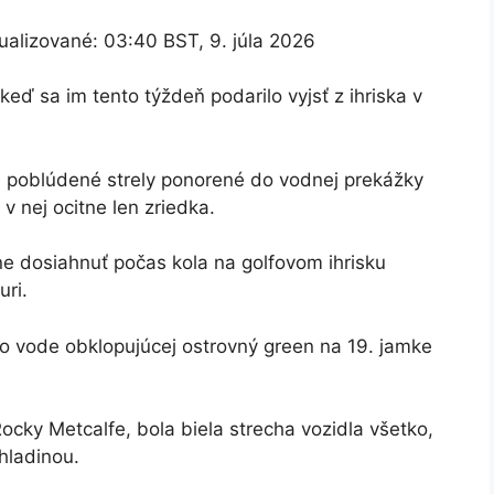
ualizované:
03:40 BST, 9. júla 2026
 keď sa im tento týždeň podarilo vyjsť z ihriska v
je poblúdené strely ponorené do vodnej prekážky
v nej ocitne len zriedka.
ne dosiahnuť počas kola na golfovom ihrisku
uri.
vo vode obklopujúcej ostrovný green na 19. jamke
 Rocky Metcalfe, bola biela strecha vozidla všetko,
hladinou.