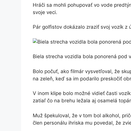
Hráči sa mohli pohupovať vo vode predtým,
svoje veci.
Pár golfistov dokázalo zraziť svoj vozík z
Biela strecha vozidla bola ponorená pod v
Bolo počuť, ako filmár vysvetľoval, že sk
na zeleň, keď sa im podarilo preskočiť ob
V inom klipe bolo možné vidieť časti vozík
zatiaľ čo na brehu ležala aj osamelá topá
Muž špekuloval, že v tom bol alkohol, pričo
člen personálu ihriska mu povedal, že zvie