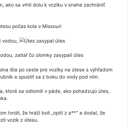
 ako sa vrhli dolu k vozíku v snahe zachrániť
 útesu počas kola v Missouri
odou, zatiaľ čo úlomky zasypali útes
upina išla po ceste pre vozíky na útese s výhľadom
rubník a spustiť sa z boku do vody pod ním.
a, ktoré sa odlomili v páde, ako pohadzujú útes,
nka.
m tvrdil, že hráči boli „opití z a**“ a dodal, že
zli vozík z útesu.