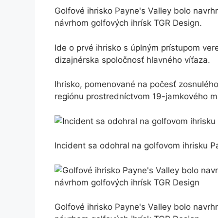
Golfové ihrisko Payne's Valley bolo navr
návrhom golfových ihrísk TGR Design.
Ide o prvé ihrisko s úplným prístupom ver
dizajnérska spoločnosť hlavného víťaza.
Ihrisko, pomenované na počesť zosnulého
regiónu prostredníctvom 19-jamkového ma
Incident sa odohral na golfovom ihrisku P
Golfové ihrisko Payne's Valley bolo navr