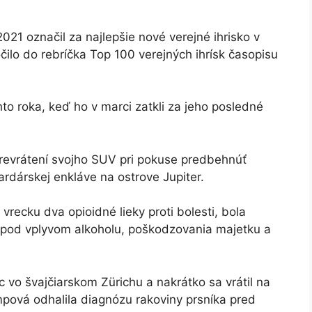
2021 označil za najlepšie nové verejné ihrisko v
ilo do rebríčka Top 100 verejných ihrísk časopisu
hto roka, keď ho v marci zatkli za jeho posledné
revrátení svojho SUV pri pokuse predbehnúť
iardárskej enkláve na ostrove Jupiter.
 vrecku dva opioidné lieky proti bolesti, bola
 pod vplyvom alkoholu, poškodzovania majetku a
vo švajčiarskom Zürichu a nakrátko sa vrátil na
mpová odhalila diagnózu rakoviny prsníka pred