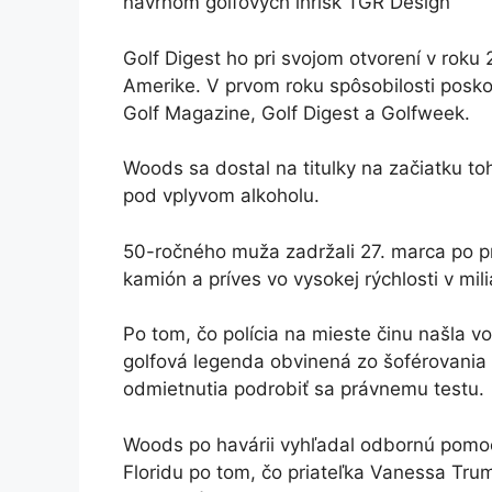
návrhom golfových ihrísk TGR Design
Golf Digest ho pri svojom otvorení v roku 
Amerike. V prvom roku spôsobilosti poskoč
Golf Magazine, Golf Digest a Golfweek.
Woods sa dostal na titulky na začiatku to
pod vplyvom alkoholu.
50-ročného muža zadržali 27. marca po p
kamión a príves vo vysokej rýchlosti v mil
Po tom, čo polícia na mieste činu našla vo
golfová legenda obvinená zo šoférovania
odmietnutia podrobiť sa právnemu testu.
Woods po havárii vyhľadal odbornú pomoc 
Floridu po tom, čo priateľka Vanessa Tru