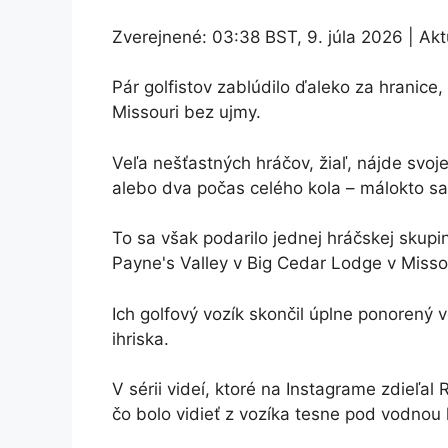
Zverejnené:
03:38 BST, 9. júla 2026
|
Akt
Pár golfistov zablúdilo ďaleko za hranice,
Missouri bez ujmy.
Veľa nešťastných hráčov, žiaľ, nájde svo
alebo dva počas celého kola – málokto sa 
To sa však podarilo jednej hráčskej skupi
Payne's Valley v Big Cedar Lodge v Misso
Ich golfový vozík skončil úplne ponorený 
ihriska.
V sérii videí, ktoré na Instagrame zdieľal
čo bolo vidieť z vozíka tesne pod vodnou 