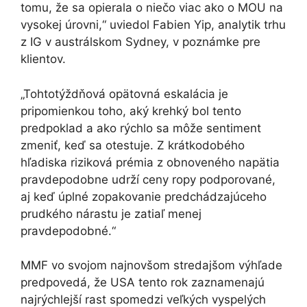
tomu, že sa opierala o niečo viac ako o MOU na
vysokej úrovni,“ uviedol Fabien Yip, analytik trhu
z IG v austrálskom Sydney, v poznámke pre
klientov.
„Tohtotýždňová opätovná eskalácia je
pripomienkou toho, aký krehký bol tento
predpoklad a ako rýchlo sa môže sentiment
zmeniť, keď sa otestuje. Z krátkodobého
hľadiska riziková prémia z obnoveného napätia
pravdepodobne udrží ceny ropy podporované,
aj keď úplné zopakovanie predchádzajúceho
prudkého nárastu je zatiaľ menej
pravdepodobné.“
MMF vo svojom najnovšom stredajšom výhľade
predpovedá, že USA tento rok zaznamenajú
najrýchlejší rast spomedzi veľkých vyspelých