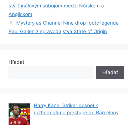
štvrťfinálovým súbojom medzi Nórskom a
Anglickom
Mystery as Channel Nine drop footy legenda
Paul Gallen z spravodajstva State of Origin
Hľadať
Hľadať
Harry Kane: Striker dospel k
rozhodnutiu o prestupe do Barcelony