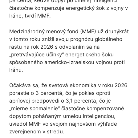
percentá, keďže dopyt po umelej inteligencii
čiastočne kompenzuje energetický šok z vojny v
Iráne, tvrdí MMF.
Medzinárodný menový fond (MMF) už druhýkrát
v tomto roku znížil svoju prognózu globálneho
rastu na rok 2026 s odvolaním sa na
„pretrvávajúce účinky“ energetického šoku
spôsobeného americko-izraelskou vojnou proti
Iránu.
Očakáva sa, že svetová ekonomika v roku 2026
porastie o 3 percentá, čo je pokles oproti
aprílovej predpovedi o 3,1 percenta, čo je
„mierne spomalenie“ čiastočne kompenzované
dopytom poháňaným umelou inteligenciou,
uviedol MMF vo svojom najnovšom výhľade
zverejnenom v stredu.