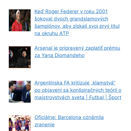
Keď Roger Federer v roku 2001
šokoval dvoch grandslamových
šampiónov, aby získali svoj prvý titul
na okruhu ATP
Arsenal je pripravený zaplatiť prémiu
za Yana Diomandeho
Argentínska FA kritizuje „klamstvá“
po objavení sa konšpiračných teórií o
majstrovstvách sveta | Futbal | Šport
Oficiálne: Barcelona oznámila
zranenie