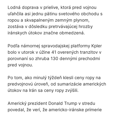
Lodná doprava v prielive, ktorá pred vojnou
uľahčila asi jednu pätinu svetového obchodu s
ropou a skvapalneným zemným plynom,
zostáva v dôsledku pretrvávajúcej hrozby
iránskych útokov značne obmedzená.
Podľa námornej spravodajskej platformy Kpler
bolo v utorok v úžine 41 overených tranzitov v
porovnaní so zhruba 130 dennými prechodmi
pred vojnou.
Po tom, ako minulý týždeň klesli ceny ropy na
predvojnovú úroveň, od sumarizácie amerických
útokov na Irán sa ceny ropy zvýšili.
Americký prezident Donald Trump v stredu
povedal, že verí, že americko-iránske prímerie