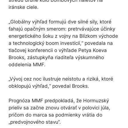
stredu druhé kolo bombových náletov na
iránske ciele.
„Globálny výhľad formujú dve silné sily, ktoré
ťahajú opačným smerom: pretrvávajúce účinky
energetického šoku z vojny na Blízkom východe
a technologický boom investícií,“ povedala na
tlačovej konferencii o výhľade Petya Koeva
Brooks, zástupkyňa riaditeľa výskumného
oddelenia MMF.
„Vývoj cez noc ilustruje neistotu a riziká, ktoré
obklopujú výhľad,“ povedal Brooks.
Prognóza MMF predpokladá, že Hormuzský
prieliv sa začne znovu otvárať v polovici júla,
pričom do marca sa podmienky vrátia do
„predvojnového stavu“.