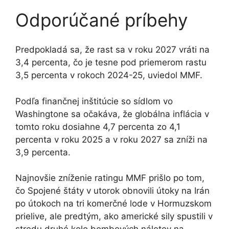
Odporúčané príbehy
zoznam
koniec
Predpokladá sa, že rast sa v roku 2027 vráti na
4
zoznamu
3,4 percenta, čo je tesne pod priemerom rastu
položiek
3,5 percenta v rokoch 2024-25, uviedol MMF.
Podľa finančnej inštitúcie so sídlom vo
Washingtone sa očakáva, že globálna inflácia v
tomto roku dosiahne 4,7 percenta zo 4,1
percenta v roku 2025 a v roku 2027 sa zníži na
3,9 percenta.
Najnovšie zníženie ratingu MMF prišlo po tom,
čo Spojené štáty v utorok obnovili útoky na Irán
po útokoch na tri komerčné lode v Hormuzskom
prielive, ale predtým, ako americké sily spustili v