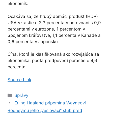
ekonomík.
Očakáva sa, že hrubý domáci produkt (HDP)
USA vzrastie o 2,3 percenta v porovnaní s 0,9
percentami v eurozóne, 1 percentom v
Spojenom kráľovstve, 1,1 percenta v Kanade a
0,6 percenta v Japonsku.
Čína, ktorá je klasifikovaná ako rozvíjajúca sa
ekonomika, podľa predpovedí porastie o 4,6
percenta.
Source Link
Kategórie
Správy
Erling Haaland pripomína Wayneovi
Rooneymu jeho „veslovací“ sľub pred