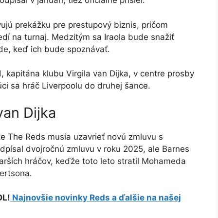
písal v januári, tiež oficiálne prišiel.
ujú prekážku pre prestupový biznis, pričom
dí na turnaj. Medzitým sa Iraola bude snažiť
de, keď ich bude spoznávať.
 kapitána klubu Virgila van Dijka, v centre prosby
ci sa hráč Liverpoolu do druhej šance.
van Dijka
že The Reds musia uzavrieť novú zmluvu s
dpísal dvojročnú zmluvu v roku 2025, ale Barnes
starších hráčov, keďže toto leto stratil Mohameda
ertsona.
OL!
Najnovšie novinky Reds a ďalšie na našej