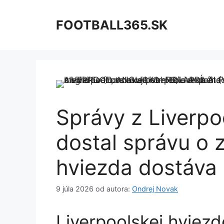
Preskočiť
na
FOOTBALL365.SK
obsah
Správy z Liverpoo
dostal správu o 
hviezda dostáva
9 júla 2026
od autora:
Ondrej Novak
Liverpoolskej hviezde