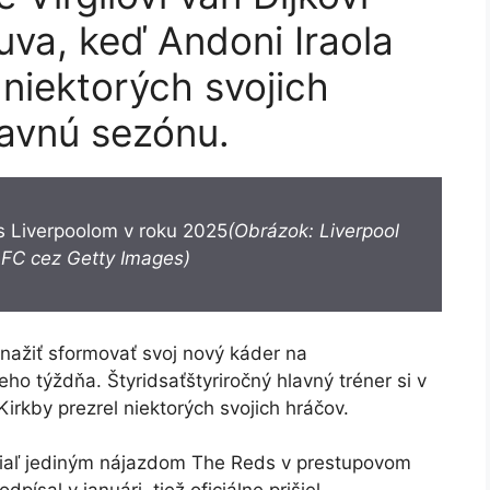
va, keď Andoni Iraola
 niektorých svojich
ravnú sezónu.
 s Liverpoolom v roku 2025
(Obrázok: Liverpool
 FC cez Getty Images)
snažiť sformovať svoj nový káder na
 týždňa. Štyridsaťštyriročný hlavný tréner si v
Kirkby prezrel niektorých svojich hráčov.
tiaľ jediným nájazdom The Reds v prestupovom