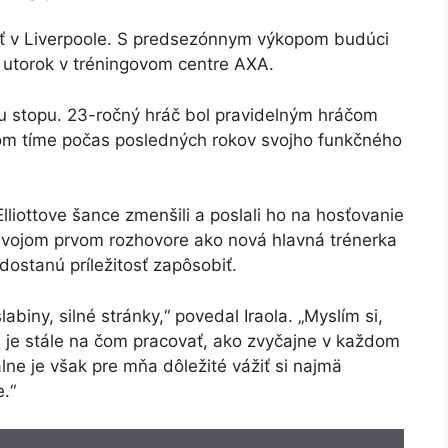
tnúť v Liverpoole. S predsezónnym výkopom budúci
 utorok v tréningovom centre AXA.
oju stopu. 23-ročný hráč bol pravidelným hráčom
om tíme počas posledných rokov svojho funkčného
lliottove šance zmenšili a poslali ho na hosťovanie
o svojom prvom rozhovore ako nová hlavná trénerka
t dostanú príležitosť zapôsobiť.
abiny, silné stránky,“ povedal Iraola. „Myslím si,
 je stále na čom pracovať, ako zvyčajne v každom
e je však pre mňa dôležité vážiť si najmä
.“