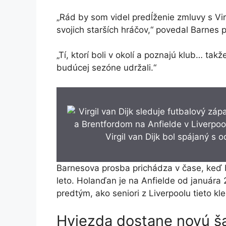
„Rád by som videl predĺženie zmluvy s Vi
svojich starších hráčov,“ povedal Barnes p
„Tí, ktorí boli v okolí a poznajú klub… takž
budúcej sezóne udržali.“
Virgil van Dijk bol spájaný s
Barnesova prosba prichádza v čase, keď 
leto. Holanďan je na Anfielde od januára
predtým, ako seniori z Liverpoolu tieto kle
Hviezda dostane novú š