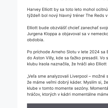
Harvey Elliott by sa toto leto mohol oci
týždeň bol nový hlavný tréner The Reds v
Elliott bude obzvlášť chcieť zanechať sv
Jurgena Kloppa a objavoval sa v nemeck
obdobia.
Po príchode Arneho Slotu v lete 2024 sa E
do Aston Villy, kde sa ťažko presadil. V
klubu Iraola naznačila, že hráči ako Elliot
„Veľa sme analyzovali Liverpool – možné sl
že máme veľmi dobrý káder. Myslím si, že
klube v tomto momente sezóny. Momentáln
hráčov, ktorých v kádri momentálne máme