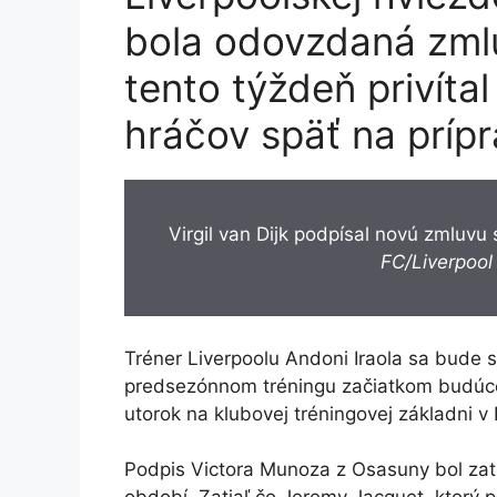
bola odovzdaná zmlu
tento týždeň privítal
hráčov späť na príp
Virgil van Dijk podpísal novú zmluvu
FC/Liverpool
Tréner Liverpoolu Andoni Iraola sa bude 
predsezónnom tréningu začiatkom budúceho
utorok na klubovej tréningovej základni v 
Podpis Victora Munoza z Osasuny bol za