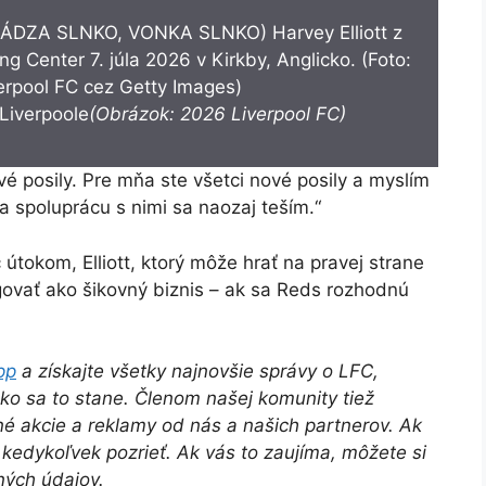
 Liverpoole
(Obrázok: 2026 Liverpool FC)
vé posily. Pre mňa ste všetci nové posily a myslím
a spoluprácu s nimi sa naozaj teším.“
tokom, Elliott, ktorý môže hrať na pravej strane
govať ako šikovný biznis – ak sa Reds rozhodnú
pp
a získajte všetky najnovšie správy o LFC,
ako sa to stane. Členom našej komunity tiež
é akcie a reklamy od nás a našich partnerov. Ak
edykoľvek pozrieť. Ak vás to zaujíma, môžete si
ných údajov.