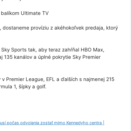
 balíkom Ultimate TV
 dostaneme províziu z akéhokoľvek predaja, ktorý
a Sky Sports tak, aby teraz zahŕňal HBO Max,
aj 135 kanálov a úplné pokrytie Sky Premier
v v Premier League, EFL a ďalších s najmenej 215
rmula 1, šípky a golf.
sí počas odvolania zostať mimo Kennedyho centra |