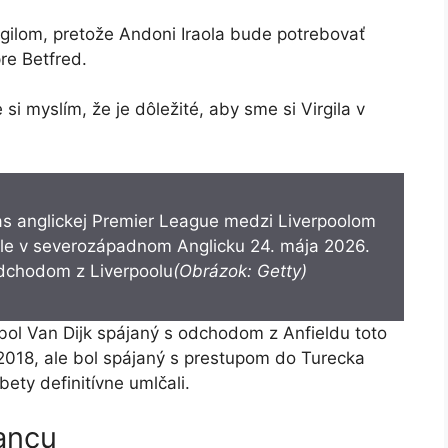
rgilom, pretože Andoni Iraola bude potrebovať
re Betfred.
e si myslím, že je dôležité, aby sme si Virgila v
 odchodom z Liverpoolu
(Obrázok: Getty)
bol Van Dijk spájaný s odchodom z Anfieldu toto
 2018, ale bol spájaný s prestupom do Turecka
bety definitívne umlčali.
ancu