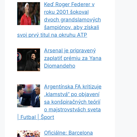
Keď Roger Federer v
roku 2001 šokoval
dvoch grandslamových
šampiónov, aby získali
svoj prvý titul na okruhu ATP
Arsenal je pripravený
zaplatiť prémiu za Yana
Diomandeho
Argentínska FA kritizuje
„klamstvá“ po objavení
sa konšpiračných teórií
o majstrovstvách sveta
| Futbal | Šport
Oficiálne: Barcelona