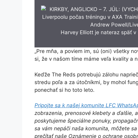
Harvey Elliott je nateraz späť v
„Pre mňa, a poviem im, sú (oni) všetky no
si, že v našom tíme máme veľa kvality a n
Keďže The Reds potrebujú zálohu naprieč ú
stredu poľa a za útočníkmi, by mohol fun
ponechať si ho toto leto.
Pripojte sa k našej komunite LFC WhatsA
zobrazenia, prenosové klebety a ďalšie, 
poskytujeme špeciálne ponuky, propagačn
sa vám nepáči naša komunita, môžete sa k
prečítať naše Oznámenie o ochrane osob