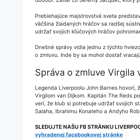
období. Zatiaľ čo Jeremy Jacquet, ktorý pod
Prebiehajúce majstrovstvá sveta predstav
väčšina žiadaných hráčov sa radšej sústre
udržať svojich kľúčových hráčov pohroma
Dnešné správy vidia jednu z týchto hviezd,
o zmluvu. Inde by sa mohol dostať vracajú
Správa o zmluve Virgila 
Legenda Liverpoolu John Barnes hovorí, 
Virgilom van Dijkom. Kapitán The Reds po
verí, že klub si potrebuje udržať svojich 
Salaha, Ibrahimu Konateho a Andyho Rob
SLEDUJTE NAŠU FB STRÁNKU LIVERPO
vyhradenej facebookovej stránke