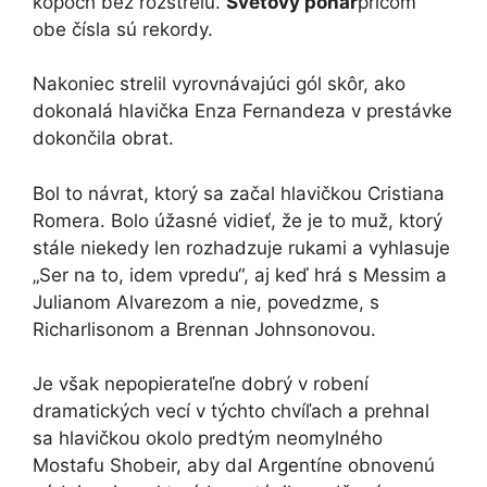
kopoch bez rozstrelu.
Svetový pohár
pričom
obe čísla sú rekordy.
Nakoniec strelil vyrovnávajúci gól skôr, ako
dokonalá hlavička Enza Fernandeza v prestávke
dokončila obrat.
Bol to návrat, ktorý sa začal hlavičkou Cristiana
Romera. Bolo úžasné vidieť, že je to muž, ktorý
stále niekedy len rozhadzuje rukami a vyhlasuje
„Ser na to, idem vpredu“, aj keď hrá s Messim a
Julianom Alvarezom a nie, povedzme, s
Richarlisonom a Brennan Johnsonovou.
Je však nepopierateľne dobrý v robení
dramatických vecí v týchto chvíľach a prehnal
sa hlavičkou okolo predtým neomylného
Mostafu Shobeir, aby dal Argentíne obnovenú