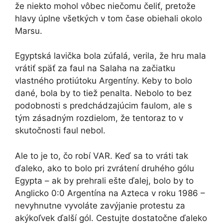
že niekto mohol vôbec niečomu čeliť, pretože
hlavy úplne všetkých v tom čase obiehali okolo
Marsu.
Egyptská lavička bola zúfalá, verila, že hru mala
vrátiť späť za faul na Salaha na začiatku
vlastného protiútoku Argentíny. Keby to bolo
dané, bola by to tiež penalta. Nebolo to bez
podobnosti s predchádzajúcim faulom, ale s
tým zásadným rozdielom, že tentoraz to v
skutočnosti faul nebol.
Ale to je to, čo robí VAR. Keď sa to vráti tak
ďaleko, ako to bolo pri zvrátení druhého gólu
Egypta – ak by prehrali ešte ďalej, bolo by to
Anglicko 0:0 Argentína na Azteca v roku 1986 –
nevyhnutne vyvoláte zavýjanie protestu za
akýkoľvek ďalší gól. Cestujte dostatočne ďaleko