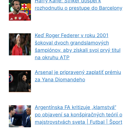
Harry Kane: Striker dospel k
rozhodnutiu o prestupe do Barcelony
Keď Roger Federer v roku 2001
šokoval dvoch grandslamových
šampiónov, aby získali svoj prvý titul
na okruhu ATP
Arsenal je pripravený zaplatiť prémiu
za Yana Diomandeho
Argentínska FA kritizuje „klamstvá“
po objavení sa konšpiračných teórií o
majstrovstvách sveta | Futbal | Šport