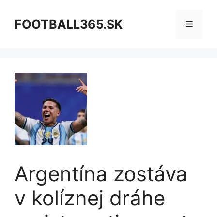
Preskočiť
na
FOOTBALL365.SK
Menu
obsah
Argentína zostáva
v kolíznej dráhe