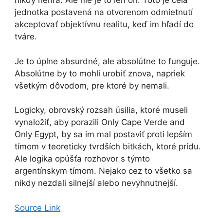
nikdy nehrá. Ale nie je to len on. Toto je celá
jednotka postavená na otvorenom odmietnutí
akceptovať objektívnu realitu, keď im hľadí do
tváre.
Je to úplne absurdné, ale absolútne to funguje.
Absolútne by to mohli urobiť znova, napriek
všetkým dôvodom, pre ktoré by nemali.
Logicky, obrovský rozsah úsilia, ktoré museli
vynaložiť, aby porazili Only Cape Verde and
Only Egypt, by sa im mal postaviť proti lepším
tímom v teoreticky tvrdších bitkách, ktoré prídu.
Ale logika opúšťa rozhovor s týmto
argentínskym tímom. Nejako cez to všetko sa
nikdy nezdali silnejší alebo nevyhnutnejší.
Source Link