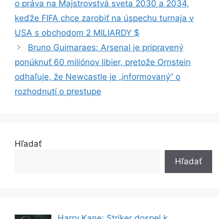
o práva na Majstrovstvá sveta 2030 a 2034,
keďže FIFA chce zarobiť na úspechu turnaja v
USA s obchodom 2 MILIARDY $
Bruno Guimaraes: Arsenal je pripravený
ponúknuť 60 miliónov libier, pretože Ornstein
odhaľuje, že Newcastle je „informovaný“ o
rozhodnutí o prestupe
Hľadať
Hľadať
Harry Kane: Striker dospel k