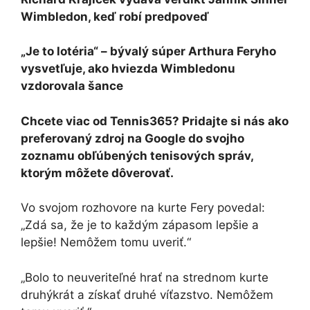
Wimbledon, keď robí predpoveď
„Je to lotéria“ – bývalý súper Arthura Feryho
vysvetľuje, ako hviezda Wimbledonu
vzdorovala šance
Chcete viac od Tennis365? Pridajte si nás ako
preferovaný zdroj na Google do svojho
zoznamu obľúbených tenisových správ,
ktorým môžete dôverovať.
Vo svojom rozhovore na kurte Fery povedal:
„Zdá sa, že je to každým zápasom lepšie a
lepšie! Nemôžem tomu uveriť.“
„Bolo to neuveriteľné hrať na strednom kurte
druhýkrát a získať druhé víťazstvo. Nemôžem