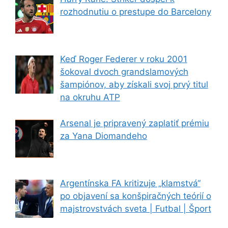
rozhodnutiu o prestupe do Barcelony
Keď Roger Federer v roku 2001
šokoval dvoch grandslamových
šampiónov, aby získali svoj prvý titul
na okruhu ATP
Arsenal je pripravený zaplatiť prémiu
za Yana Diomandeho
Argentínska FA kritizuje „klamstvá“
po objavení sa konšpiračných teórií o
majstrovstvách sveta | Futbal | Šport