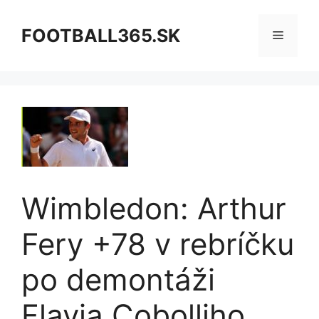
Preskočiť
na
FOOTBALL365.SK
Menu
obsah
Wimbledon: Arthur
Fery +78 v rebríčku
po demontáži
Flavia Cobolliho