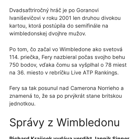
Dvadsaťtriročný hráč je po Goranovi
Ivaniševičovi v roku 2001 len druhou divokou
kartou, ktorá postúpila do semifinále na
wimbledonskej dvojhre mužov.
Po tom, čo začal vo Wimbledone ako svetová
114. priečka, Fery nazbieral počas svojho behu
750 bodov, vďaka čomu sa vyšplhal o 78 miest
na 36. miesto v rebríčku Live ATP Rankings.
Fery sa tak posunul nad Camerona Norrieho a
znamená to, že sa po prvýkrát stane britskou
jednotkou.
Správy z Wimbledonu
Richard Krajicek vydáva verdikt Jannik Sinner