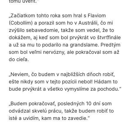
tomu uveriť.“
„Začiatkom tohto roka som hral s Flaviom
(Cobollim) a porazil som ho v Austrálii, čo mi
zvýšilo sebavedomie, takže som vedel, že to
dokážem, aj keď som bol prvýkrát vo štvrťfinále
a už sa mu to podarilo na grandslame. Predtým
som bol veľmi nervózny, ale pokračoval som až
do cieľa.
„Neviem, čo budem v najbližších dňoch robiť,
ešte nikdy som v tejto pozícii nebol! Hádam to
bude prvýkrát a všetko vymyslíme za pochodu.“
„Budem pokračovať, posledných 10 dní som
odvádzal skvelú prácu, takže budem robiť to
isté a uvidím, kam ma to zavedie.“