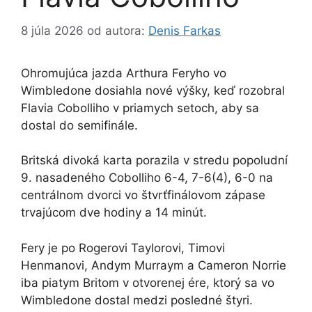
8 júla 2026
od autora:
Denis Farkas
Ohromujúca jazda Arthura Feryho vo
Wimbledone dosiahla nové výšky, keď rozobral
Flavia Cobolliho v priamych setoch, aby sa
dostal do semifinále.
Britská divoká karta porazila v stredu popoludní
9. nasadeného Cobolliho 6-4, 7-6(4), 6-0 na
centrálnom dvorci vo štvrťfinálovom zápase
trvajúcom dve hodiny a 14 minút.
Fery je po Rogerovi Taylorovi, Timovi
Henmanovi, Andym Murraym a Cameron Norrie
iba piatym Britom v otvorenej ére, ktorý sa vo
Wimbledone dostal medzi posledné štyri.