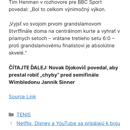
Tim Henman v rozhovore pre BBC Sport
povedal: „Bol to celkom výnimočný výkon.
„Vyjsť vo svojom prvom grandslamovom
štvrťfinále doma na centrálnom kurte a vyhrať v
priamych setoch – vrátane tretieho setu 6:0 –
proti grandslamovému finalistovi je absolútne
skvelé.“
ČÍTAJTE ĎALEJ: Novak Djokovič povedal, aby
prestal robiť „chyby“ pred semifinále
Wimbledonu Jannik Sinner
Source Link
Kategórie
TENIS
Netflix, Disney a YouTube sa pripájajú k boju