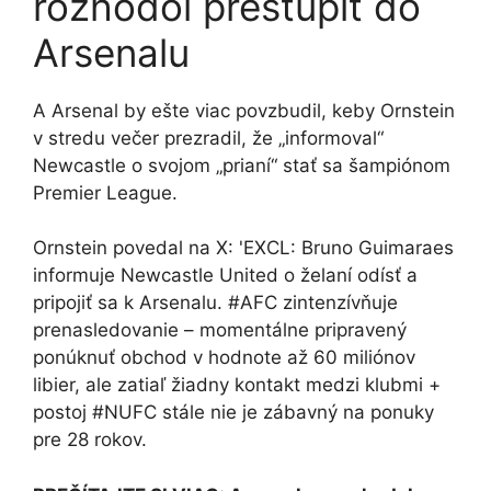
rozhodol prestúpiť do
Arsenalu
A Arsenal by ešte viac povzbudil, keby Ornstein
v stredu večer prezradil, že „informoval“
Newcastle o svojom „prianí“ stať sa šampiónom
Premier League.
Ornstein povedal na X: 'EXCL: Bruno Guimaraes
informuje Newcastle United o želaní odísť a
pripojiť sa k Arsenalu. #AFC zintenzívňuje
prenasledovanie – momentálne pripravený
ponúknuť obchod v hodnote až 60 miliónov
libier, ale zatiaľ žiadny kontakt medzi klubmi +
postoj #NUFC stále nie je zábavný na ponuky
pre 28 rokov.