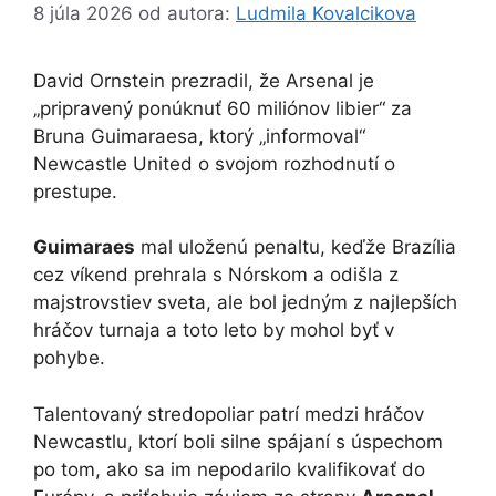
8 júla 2026
od autora:
Ludmila Kovalcikova
David Ornstein prezradil, že Arsenal je
„pripravený ponúknuť 60 miliónov libier“ za
Bruna Guimaraesa, ktorý „informoval“
Newcastle United o svojom rozhodnutí o
prestupe.
Guimaraes
mal uloženú penaltu, keďže Brazília
cez víkend prehrala s Nórskom a odišla z
majstrovstiev sveta, ale bol jedným z najlepších
hráčov turnaja a toto leto by mohol byť v
pohybe.
Talentovaný stredopoliar patrí medzi hráčov
Newcastlu, ktorí boli silne spájaní s úspechom
po tom, ako sa im nepodarilo kvalifikovať do