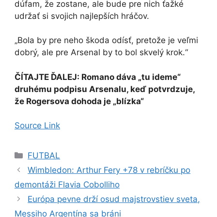
dúfam, že zostane, ale bude pre nich ťažké
udržať si svojich najlepších hráčov.
„Bola by pre neho škoda odísť, pretože je veľmi
dobrý, ale pre Arsenal by to bol skvelý krok.“
ČÍTAJTE ĎALEJ: Romano dáva „tu ideme“
druhému podpisu Arsenalu, keď potvrdzuje,
že Rogersova dohoda je „blízka“
Source Link
Kategórie
FUTBAL
Wimbledon: Arthur Fery +78 v rebríčku po
demontáži Flavia Cobolliho
Európa pevne drží osud majstrovstiev sveta,
Messiho Argentína sa bráni