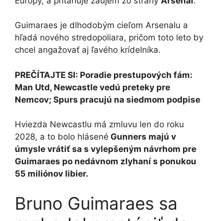
Európy, a priťahuje záujem zo strany
Arsenal
.
Guimaraes je dlhodobým cieľom Arsenalu a
hľadá nového stredopoliara, pričom toto leto by
chcel angažovať aj ľavého krídelníka.
PREČÍTAJTE SI: Poradie prestupových fám:
Man Utd, Newcastle vedú preteky pre
Nemcov; Spurs pracujú na siedmom podpise
Hviezda Newcastlu má zmluvu len do roku
2028, a to bolo hlásené
Gunners majú v
úmysle vrátiť sa s vylepšeným návrhom pre
Guimaraes po nedávnom zlyhaní s ponukou
55 miliónov libier.
Bruno Guimaraes sa