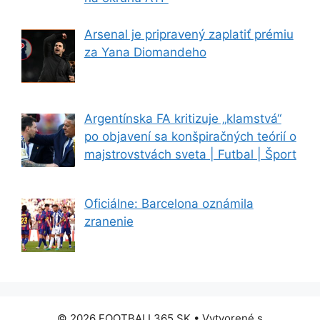
Arsenal je pripravený zaplatiť prémiu
za Yana Diomandeho
Argentínska FA kritizuje „klamstvá“
po objavení sa konšpiračných teórií o
majstrovstvách sveta | Futbal | Šport
Oficiálne: Barcelona oznámila
zranenie
© 2026 FOOTBALL365.SK
• Vytvorené s