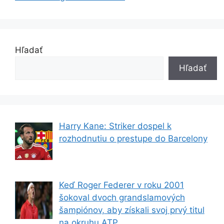
Hľadať
Hľadať
Harry Kane: Striker dospel k
rozhodnutiu o prestupe do Barcelony
Keď Roger Federer v roku 2001
šokoval dvoch grandslamových
šampiónov, aby získali svoj prvý titul
na okruhu ATP