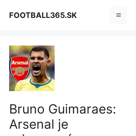
Preskočiť
na
FOOTBALL365.SK
Menu
obsah
Bruno Guimaraes:
Arsenal je