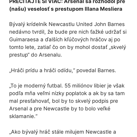
PREČÍTAJTE SI VIAC: Arsenal sa rozhodol pre
(našu) veselosť s prestupom Illana Mesliera
Bývalý krídelník Newcastlu United John Barnes
nedávno tvrdil, že bude pre nich ťažké udržať si
Guimaraesa a ďalších kľúčových hráčov aj po
tomto lete, zatiaľ čo on by mohol dostať „skvelý
prestup“ do Arsenalu.
„Hráči prídu a hráči odídu,“ povedal Barnes.
„To je moderný futbal. 55 miliónov libier je však
podľa mňa veľmi nízky poplatok a ak by sa tam
mal presťahovať, bol by to skvelý podpis pre
Arsenal a pre Newcastle by to bolo veľké
sklamanie.“
„Ako bývalý hráč stále milujem Newcastle a