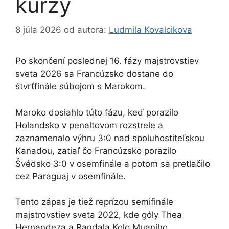
kurzy
8 júla 2026
od autora:
Ludmila Kovalcikova
Po skončení poslednej 16. fázy majstrovstiev
sveta 2026 sa Francúzsko dostane do
štvrťfinále súbojom s Marokom.
Maroko dosiahlo túto fázu, keď porazilo
Holandsko v penaltovom rozstrele a
zaznamenalo výhru 3:0 nad spoluhostiteľskou
Kanadou, zatiaľ čo Francúzsko porazilo
Švédsko 3:0 v osemfinále a potom sa pretlačilo
cez Paraguaj v osemfinále.
Tento zápas je tiež reprízou semifinále
majstrovstiev sveta 2022, kde góly Thea
Hernandeza a Randala Kolo Muaniho