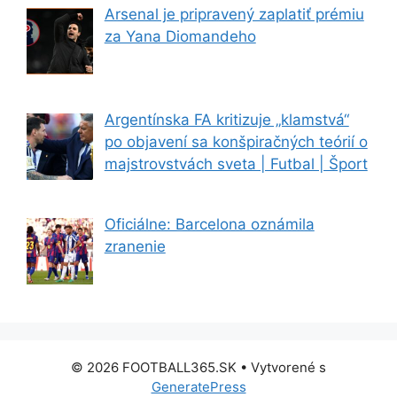
Arsenal je pripravený zaplatiť prémiu
za Yana Diomandeho
Argentínska FA kritizuje „klamstvá“
po objavení sa konšpiračných teórií o
majstrovstvách sveta | Futbal | Šport
Oficiálne: Barcelona oznámila
zranenie
© 2026 FOOTBALL365.SK
• Vytvorené s
GeneratePress