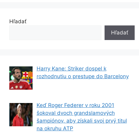
Hľadať
Hľadať
Harry Kane: Striker dospel k
rozhodnutiu o prestupe do Barcelony
Keď Roger Federer v roku 2001
šokoval dvoch grandslamových
šampiónov, aby získali svoj prvý titul
na okruhu ATP