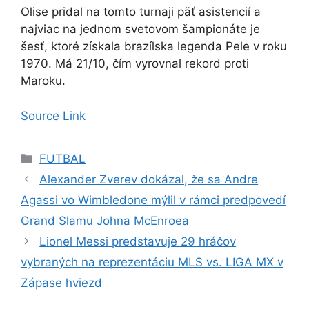
Olise pridal na tomto turnaji päť asistencií a
najviac na jednom svetovom šampionáte je
šesť, ktoré získala brazílska legenda Pele v roku
1970. Má 21/10, čím vyrovnal rekord proti
Maroku.
Source Link
Kategórie
FUTBAL
Alexander Zverev dokázal, že sa Andre
Agassi vo Wimbledone mýlil v rámci predpovedí
Grand Slamu Johna McEnroea
Lionel Messi predstavuje 29 hráčov
vybraných na reprezentáciu MLS vs. LIGA MX v
Zápase hviezd