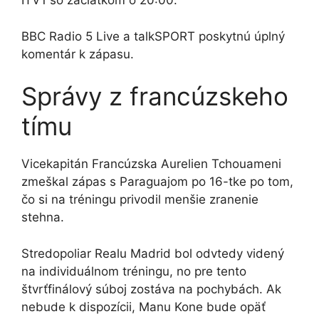
ITV1 so začiatkom o 20:00.
BBC Radio 5 Live a talkSPORT poskytnú úplný
komentár k zápasu.
Správy z francúzskeho
tímu
Vicekapitán Francúzska Aurelien Tchouameni
zmeškal zápas s Paraguajom po 16-tke po tom,
čo si na tréningu privodil menšie zranenie
stehna.
Stredopoliar Realu Madrid bol odvtedy videný
na individuálnom tréningu, no pre tento
štvrťfinálový súboj zostáva na pochybách. Ak
nebude k dispozícii, Manu Kone bude opäť