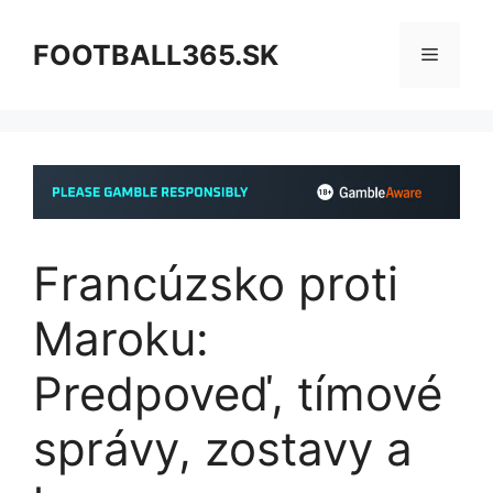
Preskočiť
na
FOOTBALL365.SK
Menu
obsah
Francúzsko proti
Maroku:
Predpoveď, tímové
správy, zostavy a