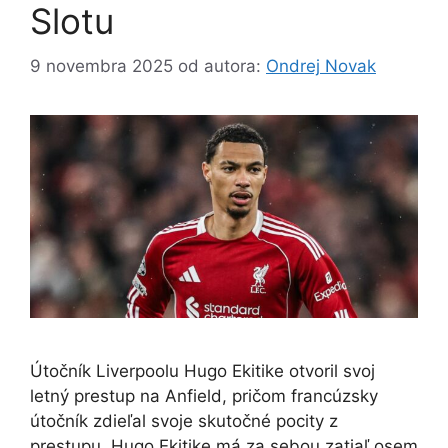
Slotu
9 novembra 2025
od autora:
Ondrej Novak
Útočník Liverpoolu Hugo Ekitike otvoril svoj
letný prestup na Anfield, pričom francúzsky
útočník zdieľal svoje skutočné pocity z
prestupu. Hugo Ekitike má za sebou zatiaľ osem