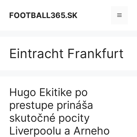
Preskočiť
na
FOOTBALL365.SK
Menu
obsah
Eintracht Frankfurt
Hugo Ekitike po
prestupe prináša
skutočné pocity
Liverpoolu a Arneho