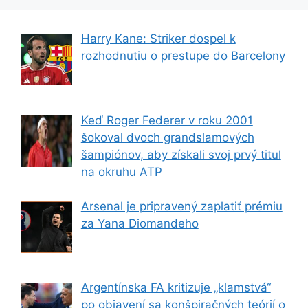
Harry Kane: Striker dospel k
rozhodnutiu o prestupe do Barcelony
Keď Roger Federer v roku 2001
šokoval dvoch grandslamových
šampiónov, aby získali svoj prvý titul
na okruhu ATP
Arsenal je pripravený zaplatiť prémiu
za Yana Diomandeho
Argentínska FA kritizuje „klamstvá“
po objavení sa konšpiračných teórií o