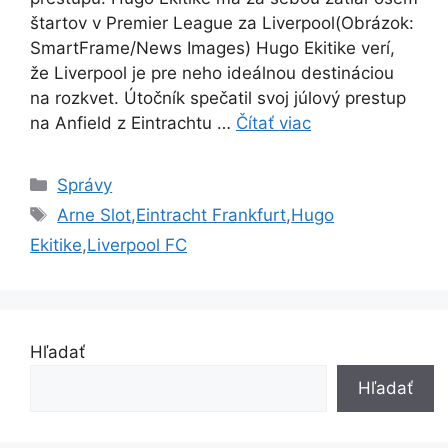
štartov v Premier League za Liverpool(Obrázok:
SmartFrame/News Images) Hugo Ekitike verí,
že Liverpool je pre neho ideálnou destináciou
na rozkvet. Útočník spečatil svoj júlový prestup
na Anfield z Eintrachtu …
Čítať viac
Kategórie
Správy
Značky
Arne Slot
,
Eintracht Frankfurt
,
Hugo
Ekitike
,
Liverpool FC
Hľadať
Hľadať