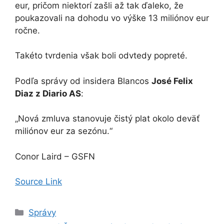
eur, pričom niektorí zašli až tak ďaleko, že
poukazovali na dohodu vo výške 13 miliónov eur
ročne.
Takéto tvrdenia však boli odvtedy popreté.
Podľa správy od insidera Blancos
José Felix
Diaz z Diario AS
:
„Nová zmluva stanovuje čistý plat okolo deväť
miliónov eur za sezónu.“
Conor Laird – GSFN
Source Link
Kategórie
Správy