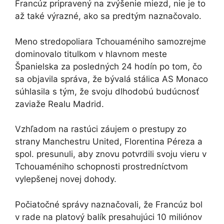
Francúz pripravený na zvýšenie miezd, nie je to
až také výrazné, ako sa predtým naznačovalo.
Meno stredopoliara Tchouaméniho samozrejme
dominovalo titulkom v hlavnom meste
Španielska za posledných 24 hodín po tom, čo
sa objavila správa, že bývalá stálica AS Monaco
súhlasila s tým, že svoju dlhodobú budúcnosť
zaviaže Realu Madrid.
Vzhľadom na rastúci záujem o prestupy zo
strany Manchestru United, Florentina Péreza a
spol. presunuli, aby znovu potvrdili svoju vieru v
Tchouaméniho schopnosti prostredníctvom
vylepšenej novej dohody.
Počiatočné správy naznačovali, že Francúz bol
v rade na platový balík presahujúci 10 miliónov