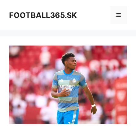
Preskočiť
na
FOOTBALL365.SK
Menu
obsah