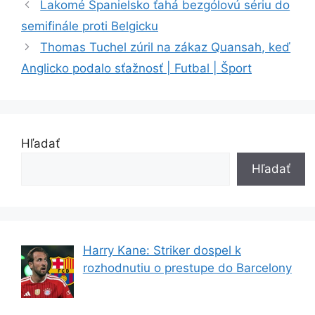
Lakomé Španielsko ťahá bezgólovú sériu do
semifinále proti Belgicku
Thomas Tuchel zúril na zákaz Quansah, keď
Anglicko podalo sťažnosť | Futbal | Šport
Hľadať
Hľadať
Harry Kane: Striker dospel k
rozhodnutiu o prestupe do Barcelony