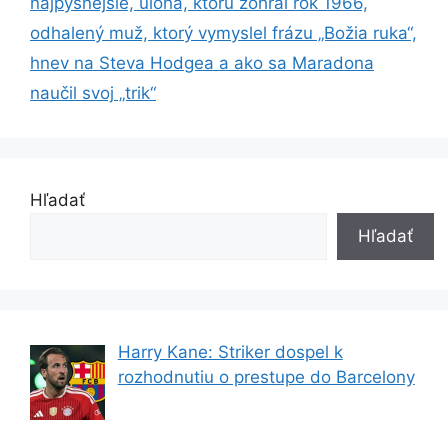
najpyšnejšie, úloha, ktorú zohral rok 1966,
odhalený muž, ktorý vymyslel frázu „Božia ruka“,
hnev na Steva Hodgea a ako sa Maradona
naučil svoj „trik“
Hľadať
Hľadať
Harry Kane: Striker dospel k
rozhodnutiu o prestupe do Barcelony