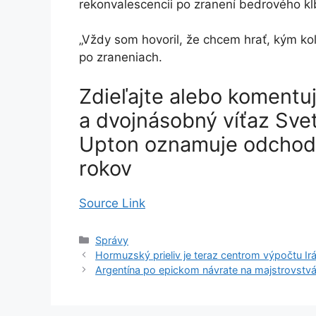
rekonvalescencii po zranení bedrového kĺ
„Vždy som hovoril, že chcem hrať, kým k
po zraneniach.
Zdieľajte alebo komentu
a dvojnásobný víťaz Svet
Upton oznamuje odchod
rokov
Source Link
Kategórie
Správy
Hormuzský prieliv je teraz centrom výpočtu Irá
Argentína po epickom návrate na majstrovstv