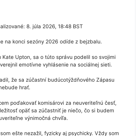
alizované:
8. júla 2026, 18:48 BST
že na konci sezóny 2026 odíde z bejzbalu.
Kate Upton, sa o túto správu podelil so svojimi
erejnil emotívne vyhlásenie na sociálnej sieti.
zradil, že sa zúčastní budúcotýždňového Zápasu
nebude hrať.
cem poďakovať komisárovi za neuveriteľnú česť,
ežitosť opäť sa zúčastniť je niečo, čo si budem
uveriteľne výnimočná chvíľa.
som ešte nezažil, fyzicky aj psychicky. Vždy som