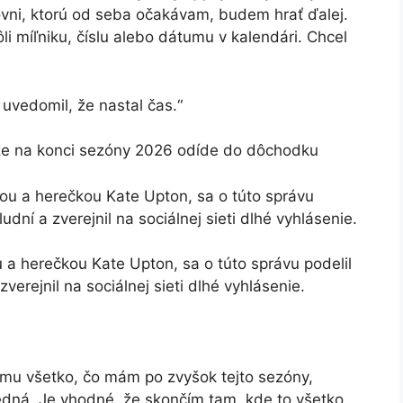
rovni, ktorú od seba očakávam, budem hrať ďalej.
i míľniku, číslu alebo dátumu v kalendári. Chcel
uvedomil, že nastal čas.“
 že na konci sezóny 2026 odíde do dôchodku
 a herečkou Kate Upton, sa o túto správu podelil
verejnil na sociálnej sieti dlhé vyhlásenie.
ímu všetko, čo mám po zvyšok tejto sezóny,
edná. Je vhodné, že skončím tam, kde to všetko