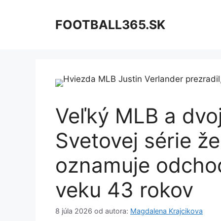
Preskočiť
na
FOOTBALL365.SK
obsah
Veľký MLB a dvo
Svetovej série ž
oznamuje odcho
veku 43 rokov
8 júla 2026
od autora:
Magdalena Krajcikova