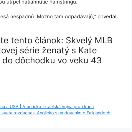
bu utrpel natiahnutie hamstringu.
olesá nespadnú. Možno tam odpadávajú,“ povedal
jte tento článok: Skvelý MLB
ovej série ženatý s Kate
 do dôchodku vo veku 43
nu a USA | Americko-izraelská vojna proti Iránu
á sveta rozdúchala Anglicko skandovaním o Falklandoch