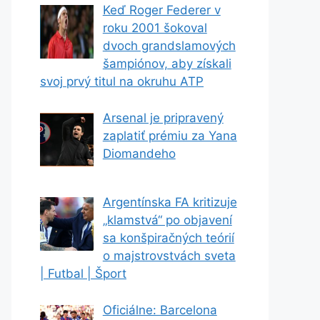
Keď Roger Federer v
roku 2001 šokoval
dvoch grandslamových
šampiónov, aby získali
svoj prvý titul na okruhu ATP
Arsenal je pripravený
zaplatiť prémiu za Yana
Diomandeho
Argentínska FA kritizuje
„klamstvá“ po objavení
sa konšpiračných teórií
o majstrovstvách sveta
| Futbal | Šport
Oficiálne: Barcelona