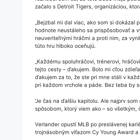
začalo s Detroit Tigers, organizáciou, ktor
„Bejzbal mi dal viac, ako som si dokázal p
hodnote neustáleho sa prispôsobovať a vy
neuveriteľnými hráčmi a proti nim, za vyni
túto hru hlboko oceňujú.
„Každému spoluhráčovi, trénerovi, hráčovi,
tejto cesty – ďakujem. Bolo mi cťou zdieľ
ďakujem za to, že ste pri mne stáli v ka
pri každom vrchole a páde. Bez teba by 
'Je čas na ďalšiu kapitolu. Ale najprv s
spôsobom, ktorý viem ako – so všetkým,
Verlander opustí MLB po preslávenej karié
trojnásobným víťazom Cy Young Award a