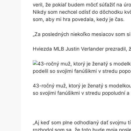
veril, že pokiaľ budem môcť súťažiť na ú
Nikdy som nechcel odísť do dôchodku kvôl
som, aby mi hra povedala, kedy je čas.
„Za posledných niekoľko mesiacov som si 
Hviezda MLB Justin Verlander prezradil,
43-ročný muž, ktorý je ženatý s modelkou
so svojimi fanúšikmi v stredu popoludní a z
„Aj keď som plne odhodlaný dať svojmu t
rozhodol som sa, že toto bude moja posl