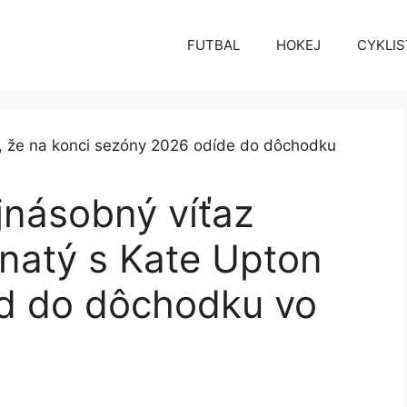
FUTBAL
HOKEJ
CYKLIS
jnásobný víťaz
enatý s Kate Upton
d do dôchodku vo