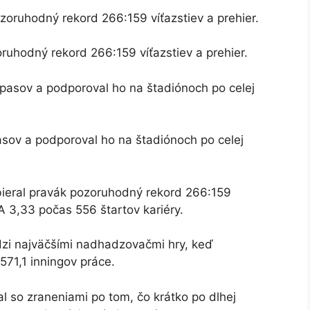
ruhodný rekord 266:159 víťazstiev a prehier.
sov a podporoval ho na štadiónoch po celej
zbieral pravák pozoruhodný rekord 266:159
A 3,33 počas 556 štartov kariéry.
edzi najväčšími nadhadzovačmi hry, keď
71,1 inningov práce.
 so zraneniami po tom, čo krátko po dlhej