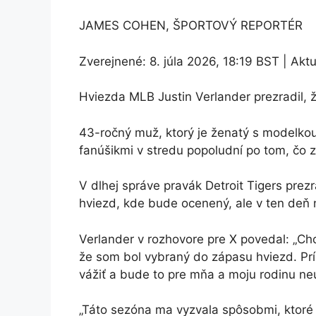
JAMES COHEN, ŠPORTOVÝ REPORTÉR
Zverejnené:
8. júla 2026, 18:19 BST
|
Aktu
Hviezda MLB Justin Verlander prezradil, 
43-ročný muž, ktorý je ženatý s modelkou 
fanúšikmi v stredu popoludní po tom, čo zv
V dlhej správe pravák Detroit Tigers pre
hviezd, kde bude ocenený, ale v ten deň 
Verlander v rozhovore pre X povedal: „Ch
že som bol vybraný do zápasu hviezd. Príl
vážiť a bude to pre mňa a moju rodinu ne
„Táto sezóna ma vyzvala spôsobmi, ktoré 