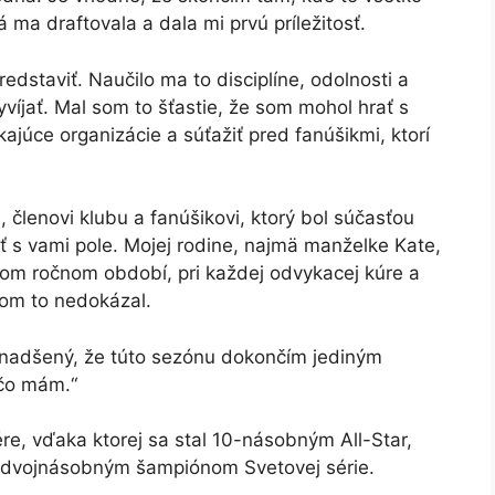
á ma draftovala a dala mi prvú príležitosť.
redstaviť. Naučilo ma to disciplíne, odolnosti a
víjať. Mal som to šťastie, že som mohol hrať s
kajúce organizácie a súťažiť pred fanúšikmi, ktorí
 členovi klubu a fanúšikovi, ktorý bol súčasťou
ať s vami pole. Mojej rodine, najmä manželke Kate,
ždom ročnom období, pri každej odvykacej kúre a
som to nedokázal.
om nadšený, že túto sezónu dokončím jediným
 čo mám.“
re, vďaka ktorej sa stal 10-násobným All-Star,
 dvojnásobným šampiónom Svetovej série.