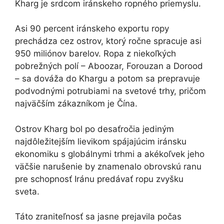
Kharg je srdcom iránskeho ropného priemyslu.
Asi 90 percent iránskeho exportu ropy
prechádza cez ostrov, ktorý ročne spracuje asi
950 miliónov barelov. Ropa z niekoľkých
pobrežných polí – Aboozar, Forouzan a Dorood
– sa dováža do Khargu a potom sa prepravuje
podvodnými potrubiami na svetové trhy, pričom
najväčším zákazníkom je Čína.
Ostrov Kharg bol po desaťročia jediným
najdôležitejším lievikom spájajúcim iránsku
ekonomiku s globálnymi trhmi a akékoľvek jeho
väčšie narušenie by znamenalo obrovskú ranu
pre schopnosť Iránu predávať ropu zvyšku
sveta.
Táto zraniteľnosť sa jasne prejavila počas