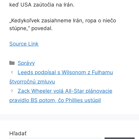
keď USA zaútočia na Irán.
„Kedykoľvek zasiahneme Irán, ropa o niečo
stúpne,“ povedal.
Source Link
Kategórie
Správy
Leeds podpísal s Wilsonom z Fulhamu
štvorročnú zmluvu
Zack Wheeler volá All-Star plánovacie
pravidlo BS potom, čo Phillies ustúpil
Hľadať