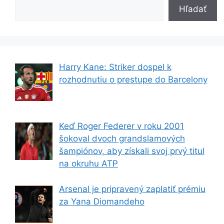
Hľadať
Harry Kane: Striker dospel k
rozhodnutiu o prestupe do Barcelony
Keď Roger Federer v roku 2001
šokoval dvoch grandslamových
šampiónov, aby získali svoj prvý titul
na okruhu ATP
Arsenal je pripravený zaplatiť prémiu
za Yana Diomandeho