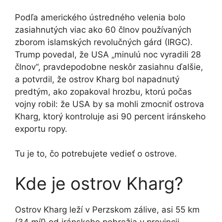
položiek
Podľa amerického ústredného velenia bolo
zasiahnutých viac ako 60 člnov používaných
zborom islamských revolučných gárd (IRGC).
Trump povedal, že USA „minulú noc vyradili 28
člnov“, pravdepodobne neskôr zasiahnu ďalšie,
a potvrdil, že ostrov Kharg bol napadnutý
predtým, ako zopakoval hrozbu, ktorú počas
vojny robil: že USA by sa mohli zmocniť ostrova
Kharg, ktorý kontroluje asi 90 percent iránskeho
exportu ropy.
Tu je to, čo potrebujete vedieť o ostrove.
Kde je ostrov Kharg?
Ostrov Kharg leží v Perzskom zálive, asi 55 km
(34 míľ) od iránskeho pobrežia v provincii