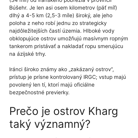
Búšehr. Je len asi osem kilometrov (päť míľ)
dlhý a 4-5 km (2,5-3 míle) široký, ale jeho
poloha z neho robí jednu zo strategicky
najdôležitejších častí územia. Hlboké vody
obklopujúce ostrov umožňujú masívnym ropným
tankerom pristávať a nakladať ropu smerujúcu
na ázijské trhy.
Iránci široko známy ako „zakázaný ostrov“,
prístup je prísne kontrolovaný IRGC; vstup majú
povolený len tí, ktorí majú oficiálne
bezpečnostné previerky.
Prečo je ostrov Kharg
taký významný?