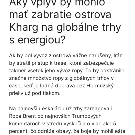
Aký vplyv by mohlo
mať zabratie ostrova
Kharg na globálne trhy
s energiou?
Ak by bol vývoz z ostrova vážne narušený, Irán
by stratil prístup k trase, ktorá zabezpečuje
takmer všetok jeho vývoz ropy. To by odstránilo
značné množstvo ropy z globálnych trhov v
čase, keď je lodná doprava cez Hormuzský
prieliv už pod tlakom.
Na najnovšiu eskaláciu už trhy zareagovali.
Ropa Brent po najnovších Trumpových
komentároch v stredu vyskočila o viac ako 5
percent, čo odráža obavy, že boje by mohli ešte