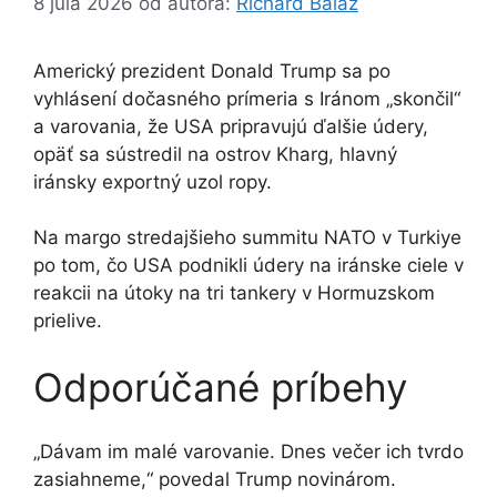
8 júla 2026
od autora:
Richard Balaz
Americký prezident Donald Trump sa po
vyhlásení dočasného prímeria s Iránom „skončil“
a varovania, že USA pripravujú ďalšie údery,
opäť sa sústredil na ostrov Kharg, hlavný
iránsky exportný uzol ropy.
Na margo stredajšieho summitu NATO v Turkiye
po tom, čo USA podnikli údery na iránske ciele v
reakcii na útoky na tri tankery v Hormuzskom
prielive.
Odporúčané príbehy
zoznam
koniec
„Dávam im malé varovanie. Dnes večer ich tvrdo
4
zoznamu
zasiahneme,“ povedal Trump novinárom.