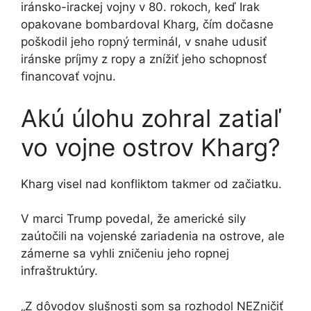
iránsko-irackej vojny v 80. rokoch, keď Irak
opakovane bombardoval Kharg, čím dočasne
poškodil jeho ropný terminál, v snahe udusiť
iránske príjmy z ropy a znížiť jeho schopnosť
financovať vojnu.
Akú úlohu zohral zatiaľ
vo vojne ostrov Kharg?
Kharg visel nad konfliktom takmer od začiatku.
V marci Trump povedal, že americké sily
zaútočili na vojenské zariadenia na ostrove, ale
zámerne sa vyhli zničeniu jeho ropnej
infraštruktúry.
„Z dôvodov slušnosti som sa rozhodol NEZničiť