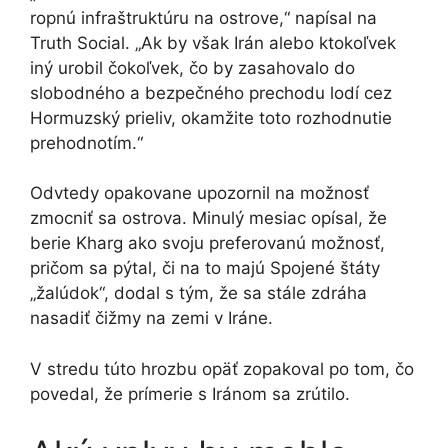
ropnú infraštruktúru na ostrove,“ napísal na
Truth Social. „Ak by však Irán alebo ktokoľvek
iný urobil čokoľvek, čo by zasahovalo do
slobodného a bezpečného prechodu lodí cez
Hormuzský prieliv, okamžite toto rozhodnutie
prehodnotím.“
Odvtedy opakovane upozornil na možnosť
zmocniť sa ostrova. Minulý mesiac opísal, že
berie Kharg ako svoju preferovanú možnosť,
pričom sa pýtal, či na to majú Spojené štáty
„žalúdok“, dodal s tým, že sa stále zdráha
nasadiť čižmy na zemi v Iráne.
V stredu túto hrozbu opäť zopakoval po tom, čo
povedal, že prímerie s Iránom sa zrútilo.