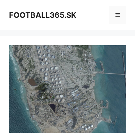
Preskočiť
na
FOOTBALL365.SK
Menu
obsah