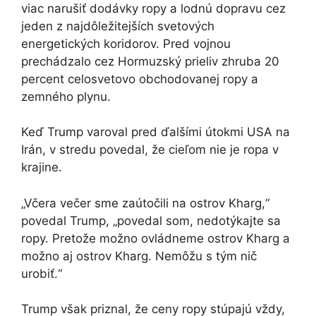
viac narušiť dodávky ropy a lodnú dopravu cez
jeden z najdôležitejších svetových
energetických koridorov. Pred vojnou
prechádzalo cez Hormuzský prieliv zhruba 20
percent celosvetovo obchodovanej ropy a
zemného plynu.
Keď Trump varoval pred ďalšími útokmi USA na
Irán, v stredu povedal, že cieľom nie je ropa v
krajine.
„Včera večer sme zaútočili na ostrov Kharg,“
povedal Trump, „povedal som, nedotýkajte sa
ropy. Pretože možno ovládneme ostrov Kharg a
možno aj ostrov Kharg. Nemôžu s tým nič
urobiť.“
Trump však priznal, že ceny ropy stúpajú vždy,