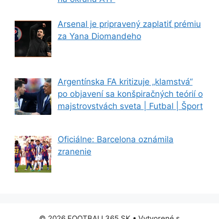
Arsenal je pripravený zaplatiť prémiu
za Yana Diomandeho
Argentínska FA kritizuje „klamstvá“
po objavení sa konšpiračných teórií o
majstrovstvách sveta | Futbal | Šport
Oficiálne: Barcelona oznámila
zranenie
© 2026 FOOTBALL365.SK
• Vytvorené s