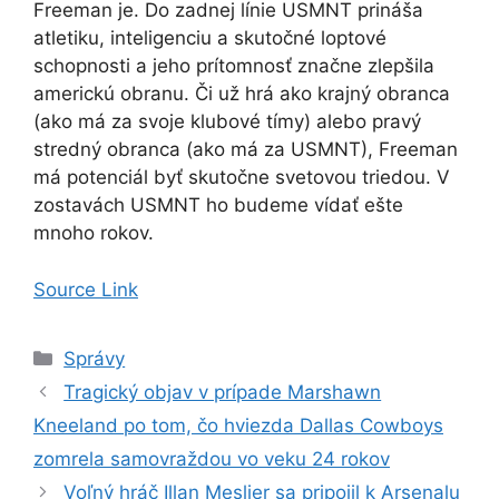
Freeman je. Do zadnej línie USMNT prináša
atletiku, inteligenciu a skutočné loptové
schopnosti a jeho prítomnosť značne zlepšila
americkú obranu. Či už hrá ako krajný obranca
(ako má za svoje klubové tímy) alebo pravý
stredný obranca (ako má za USMNT), Freeman
má potenciál byť skutočne svetovou triedou. V
zostavách USMNT ho budeme vídať ešte
mnoho rokov.
Source Link
Kategórie
Správy
Tragický objav v prípade Marshawn
Kneeland po tom, čo hviezda Dallas Cowboys
zomrela samovraždou vo veku 24 rokov
Voľný hráč Illan Meslier sa pripojil k Arsenalu