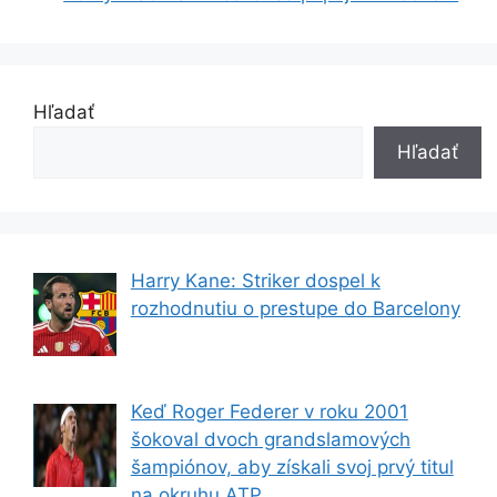
Hľadať
Hľadať
Harry Kane: Striker dospel k
rozhodnutiu o prestupe do Barcelony
Keď Roger Federer v roku 2001
šokoval dvoch grandslamových
šampiónov, aby získali svoj prvý titul
na okruhu ATP