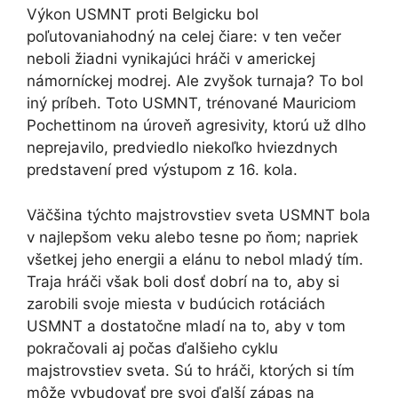
Výkon USMNT proti Belgicku bol
poľutovaniahodný na celej čiare: v ten večer
neboli žiadni vynikajúci hráči v americkej
námorníckej modrej. Ale zvyšok turnaja? To bol
iný príbeh. Toto USMNT, trénované Mauriciom
Pochettinom na úroveň agresivity, ktorú už dlho
neprejavilo, predviedlo niekoľko hviezdnych
predstavení pred výstupom z 16. kola.
Väčšina týchto majstrovstiev sveta USMNT bola
v najlepšom veku alebo tesne po ňom; napriek
všetkej jeho energii a elánu to nebol mladý tím.
Traja hráči však boli dosť dobrí na to, aby si
zarobili svoje miesta v budúcich rotáciách
USMNT a dostatočne mladí na to, aby v tom
pokračovali aj počas ďalšieho cyklu
majstrovstiev sveta. Sú to hráči, ktorých si tím
môže vybudovať pre svoj ďalší zápas na