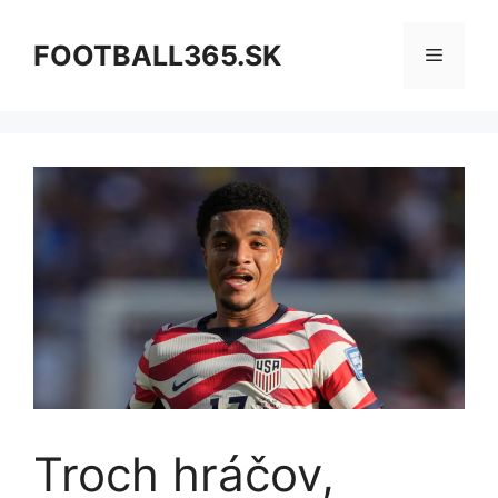
Preskočiť
na
FOOTBALL365.SK
Menu
obsah
Troch hráčov,