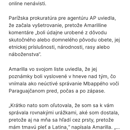
online nenávisti.
Parížska prokuratúra pre agentúru AP uviedla,
že začala vyšetrovanie, pretože Amarilline
komentáre „boli údajne urobené z dôvodu
skutočného alebo domnelého pôvodu obete, jej
etnickej príslušnosti, národnosti, rasy alebo
náboženstva“.
Amarilla vo svojom liste uviedla, že jej
poznámky boli vyslovené v hneve nad tým, čo
vnímala ako neúctivé správanie Mbappého voči
Paraguajčanom pred, počas a po zápase.
„Krátko nato som oľutovala, že som sa k vám
správala rovnakými urážkami, aké som dostala,
pretože aj na mňa sa hľadí cez prsty, pretože
mám tmavú pleť a Latina,“ napísala Amarilla. „…