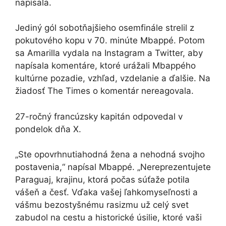
napísala.
Jediný gól sobotňajšieho osemfinále strelil z
pokutového kopu v 70. minúte Mbappé. Potom
sa Amarilla vydala na Instagram a Twitter, aby
napísala komentáre, ktoré urážali Mbappého
kultúrne pozadie, vzhľad, vzdelanie a ďalšie. Na
žiadosť The Times o komentár nereagovala.
27-ročný francúzsky kapitán odpovedal v
pondelok dňa X.
„Ste opovrhnutiahodná žena a nehodná svojho
postavenia,“ napísal Mbappé. „Nereprezentujete
Paraguaj, krajinu, ktorá počas súťaže potila
vášeň a česť. Vďaka vašej ľahkomyseľnosti a
vášmu bezostyšnému rasizmu už celý svet
zabudol na cestu a historické úsilie, ktoré vaši