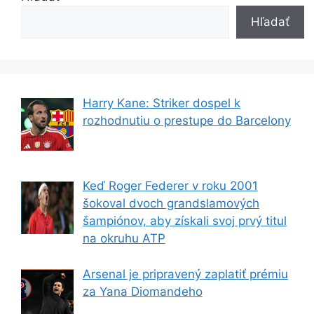
Hľadať
Harry Kane: Striker dospel k
rozhodnutiu o prestupe do Barcelony
Keď Roger Federer v roku 2001
šokoval dvoch grandslamových
šampiónov, aby získali svoj prvý titul
na okruhu ATP
Arsenal je pripravený zaplatiť prémiu
za Yana Diomandeho