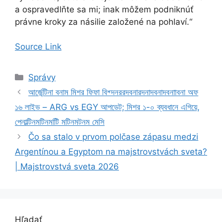
a ospravedlňte sa mi; inak môžem podniknúť
právne kroky za násilie založené na pohlaví.“
Source Link
Kategórie
Správy
আর্জেন্টিনা বনাম মিশর ফিফা বিশ্দনররদবনারদনাদবনাদবনাাবনা অফ
১৬ লাইভ – ARG vs EGY আপডেট; মিশর ১-০ ব্যবধানে এগিয়ে,
পেনাল্টিনমটিনমটিি মটিনমটনম মেসি
Čo sa stalo v prvom polčase zápasu medzi
Argentínou a Egyptom na majstrovstvách sveta?
| Majstrovstvá sveta 2026
Hľadať