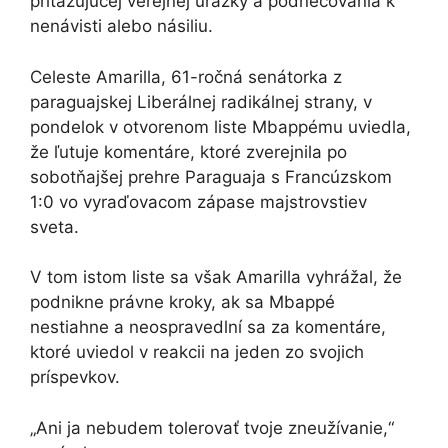
priťažujúcej verejnej urážky a podnecovania k
nenávisti alebo násiliu.
Celeste Amarilla, 61-ročná senátorka z
paraguajskej Liberálnej radikálnej strany, v
pondelok v otvorenom liste Mbappému uviedla,
že ľutuje komentáre, ktoré zverejnila po
sobotňajšej prehre Paraguaja s Francúzskom
1:0 vo vyraďovacom zápase majstrovstiev
sveta.
V tom istom liste sa však Amarilla vyhrážal, že
podnikne právne kroky, ak sa Mbappé
nestiahne a neospravedlní sa za komentáre,
ktoré uviedol v reakcii na jeden zo svojich
príspevkov.
„Ani ja nebudem tolerovať tvoje zneužívanie,“