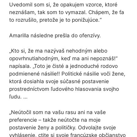
Uvedomil som si, že opakujem vzorce, ktoré
neznášam, tak som to vymazal. Chápem, že ťa
to rozrušilo, pretože je to ponižujúce.“
Amarilla následne prešla do ofenzívy.
„Kto si, že ma nazývaš nehodným alebo
opovrhnutiahodným, keď ma ani nepoznáš!“
napísala. „Toto je čisté a jednoduché rodovo
podmienené násilie!! Politické násilie voči žene,
ktorá dosiahla svoje súčasné postavenie
prostredníctvom ľudového hlasovania svojho
ľudu. …
„Neútočil som na vašu rasu ani na vaše
preferencie – takže neútočte na moje
postavenie ženy a političky. Odvolajte svoje
vyhlásenie, ctite si svoje francúzske občianstvo