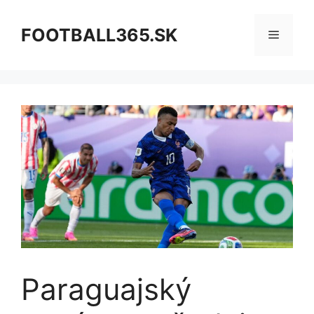
Preskočiť
na
FOOTBALL365.SK
Menu
obsah
Paraguajský