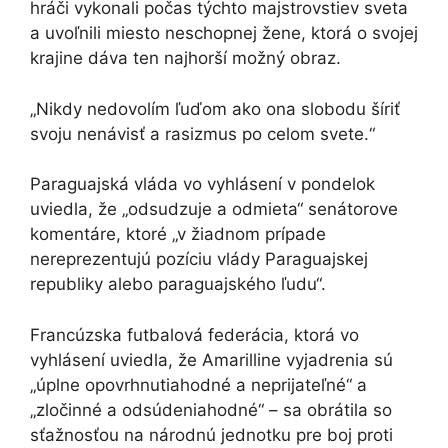
hráči vykonali počas týchto majstrovstiev sveta
a uvoľnili miesto neschopnej žene, ktorá o svojej
krajine dáva ten najhorší možný obraz.
„Nikdy nedovolím ľuďom ako ona slobodu šíriť
svoju nenávisť a rasizmus po celom svete.“
Paraguajská vláda vo vyhlásení v pondelok
uviedla, že „odsudzuje a odmieta“ senátorove
komentáre, ktoré „v žiadnom prípade
nereprezentujú pozíciu vlády Paraguajskej
republiky alebo paraguajského ľudu“.
Francúzska futbalová federácia, ktorá vo
vyhlásení uviedla, že Amarilline vyjadrenia sú
„úplne opovrhnutiahodné a neprijateľné“ a
„zločinné a odsúdeniahodné“ – sa obrátila so
sťažnosťou na národnú jednotku pre boj proti