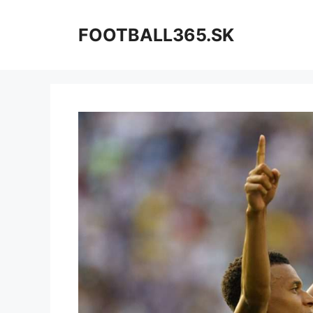
Preskočiť
na
FOOTBALL365.SK
obsah