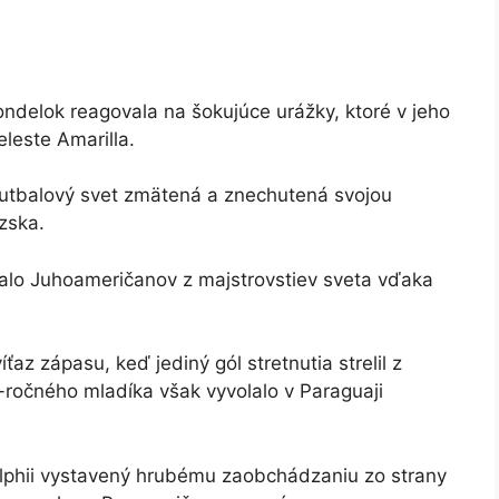
ndelok reagovala na šokujúce urážky, ktoré v jeho
leste Amarilla.
 futbalový svet zmätená a znechutená svojou
zska.
alo Juhoameričanov z majstrovstiev sveta vďaka
z zápasu, keď jediný gól stretnutia strelil z
ročného mladíka však vyvolalo v Paraguaji
elphii vystavený hrubému zaobchádzaniu zo strany