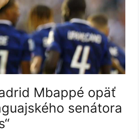
adrid Mbappé opäť
aguajského senátora
s“