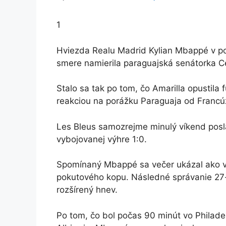
1
Hviezda Realu Madrid Kylian Mbappé v po
smere namierila paraguajská senátorka Ce
Stalo sa tak po tom, čo Amarilla opustila
reakciou na porážku Paraguaja od Francú
Les Bleus samozrejme minulý víkend posl
vybojovanej výhre 1:0.
Spomínaný Mbappé sa večer ukázal ako víťa
pokutového kopu. Následné správanie 27-
rozšírený hnev.
Po tom, čo bol počas 90 minút vo Philad