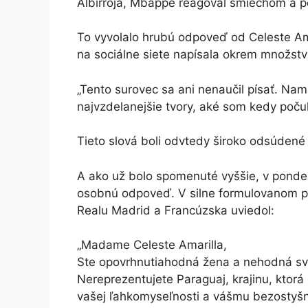
Albirroja, Mbappé reagoval smiechom a
To vyvolalo hrubú odpoveď od Celeste Amar
na sociálne siete napísala okrem množstv
„Tento surovec sa ani nenaučil písať. Na
najvzdelanejšie tvory, aké som kedy počul
Tieto slová boli odvtedy široko odsúdené 
A ako už bolo spomenuté vyššie, v pond
osobnú odpoveď. V silne formulovanom pr
Realu Madrid a Francúzska uviedol:
„Madame Celeste Amarilla,
Ste opovrhnutiahodná žena a nehodná sv
Nereprezentujete Paraguaj, krajinu, ktorá
vašej ľahkomyseľnosti a vášmu bezostyšn