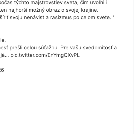
 počas týchto majstrovstiev sveta, čím uvoľnili
en najhorší možný obraz o svojej krajine.
riť svoju nenávisť a rasizmus po celom svete. '
ie.
esť prešli celou súťažou. Pre vašu svedomitosť a
éjà… pic.twitter.com/EnYmgQXvPL
26