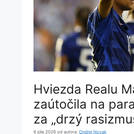
Hviezda Realu M
zaútočila na par
za „drzý rasizmu
6 júla 2026
od autora:
Ondrej Novak