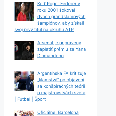
Keď Roger Federer v
roku 2001 šokoval
dvoch grandslamových
šampiónov, aby získali
svoj prvý titul na okruhu ATP
Arsenal je pripravený
zaplatiť prémiu za Yana
Diomandeho
Argentínska FA kritizuje
„klamstvá“ po objavení
sa konšpiračných teórií
o majstrovstvách sveta
| Futbal | Šport
Oficiálne: Barcelona