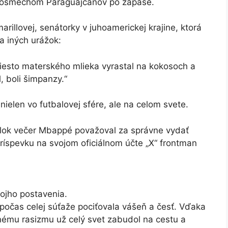
 posmechom Paraguajčanov po zápase.
illovej, senátorky v juhoamerickej krajine, ktorá
a iných urážok:
miesto materského mlieka vyrastal na kokosoch a
, boli šimpanzy.“
nielen vo futbalovej sfére, ale na celom svete.
elok večer Mbappé považoval za správne vydať
íspevku na svojom oficiálnom účte „X“ frontman
ojho postavenia.
 počas celej súťaže pociťovala vášeň a česť. Vďaka
ému rasizmu už celý svet zabudol na cestu a