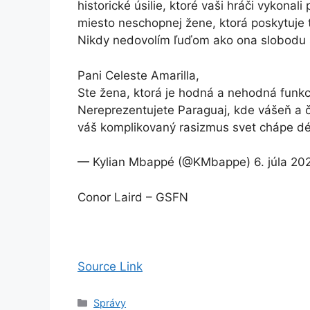
historické úsilie, ktoré vaši hráči vykonali
miesto neschopnej žene, ktorá poskytuje t
Nikdy nedovolím ľuďom ako ona slobodu ší
Pani Celeste Amarilla,
Ste žena, ktorá je hodná a nehodná funkc
Nereprezentujete Paraguaj, kde vášeň a č
váš komplikovaný rasizmus svet chápe d
— Kylian Mbappé (@KMbappe) 6. júla 20
Conor Laird – GSFN
Source Link
Kategórie
Správy