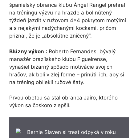
španielsky obranca klubu Àngel Rangel prehral
na tréningu výzvu na hrazde a bol nútený
týždeň jazdiť v ružovom 4×4 pokrytom motýľmi
a s nejakými nadýchanými kockami, pričom
priznal, že je „absolútne zničený“.
Blúzny výkon
: Roberto Fernandes, bývalý
manažér brazílskeho klubu Figueirense,
vynašiel bizarný spôsob motivácie svojich
hráčov, ak boli v zlej forme – prinútil ich, aby si
na tréning obliekli ružové šaty.
Prvou obeťou sa stal obranca Jairo, ktorého
výkon sa čoskoro zlepšil.