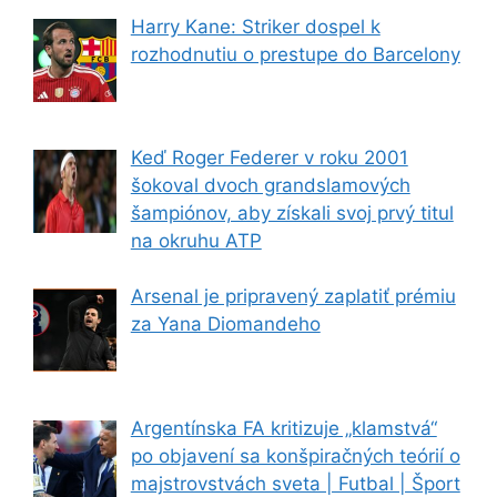
Harry Kane: Striker dospel k
rozhodnutiu o prestupe do Barcelony
Keď Roger Federer v roku 2001
šokoval dvoch grandslamových
šampiónov, aby získali svoj prvý titul
na okruhu ATP
Arsenal je pripravený zaplatiť prémiu
za Yana Diomandeho
Argentínska FA kritizuje „klamstvá“
po objavení sa konšpiračných teórií o
majstrovstvách sveta | Futbal | Šport