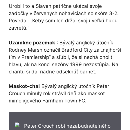
Urobili to a Slaven patrične ukázal svoje
zadočky v červených nohaviciach so skóre 3-2.
Povedal: „Keby som len držal svoju veľkú hubu
zavretú.“
Uzamkne pozemok
: Bývalý anglický útočník
Rodney Marsh označil Bradford City za „najhorší
tím v Premiership“ a sľúbil, že si nechá oholiť
hlavu, ak na konci sezóny 1999 nezostúpia. Na
charitu si dal riadne odseknúť barnet.
Maskot-cha!
Bývalý anglický útočník Peter
Crouch minulý rok strávil deň ako maskot
mimoligového Farnham Town FC.