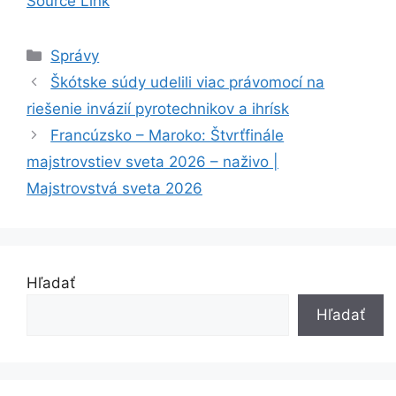
Source Link
Kategórie
Správy
Škótske súdy udelili viac právomocí na
riešenie invázií pyrotechnikov a ihrísk
Francúzsko – Maroko: Štvrťfinále
majstrovstiev sveta 2026 – naživo |
Majstrovstvá sveta 2026
Hľadať
Hľadať