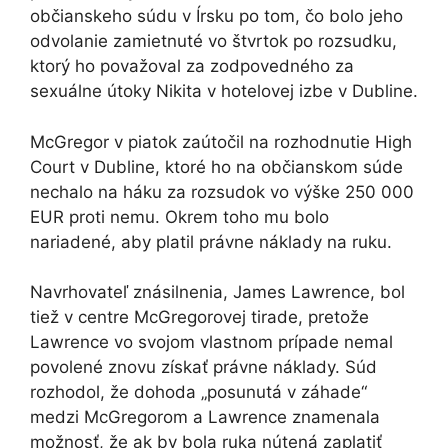
občianskeho súdu v Írsku po tom, čo bolo jeho
odvolanie zamietnuté vo štvrtok po rozsudku,
ktorý ho považoval za zodpovedného za
sexuálne útoky Nikita v hotelovej izbe v Dubline.
McGregor v piatok zaútočil na rozhodnutie High
Court v Dubline, ktoré ho na občianskom súde
nechalo na háku za rozsudok vo výške 250 000
EUR proti nemu. Okrem toho mu bolo
nariadené, aby platil právne náklady na ruku.
Navrhovateľ znásilnenia, James Lawrence, bol
tiež v centre McGregorovej tirade, pretože
Lawrence vo svojom vlastnom prípade nemal
povolené znovu získať právne náklady. Súd
rozhodol, že dohoda „posunutá v záhade“
medzi McGregorom a Lawrence znamenala
možnosť, že ak by bola ruka nútená zaplatiť