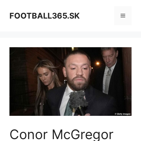
Preskočiť
na
FOOTBALL365.SK
Menu
obsah
Conor McGregor