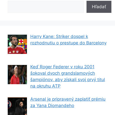
Hľadať
Harry Kane: Striker dospel k
rozhodnutiu o prestupe do Barcelony
Keď Roger Federer v roku 2001
šokoval dvoch grandslamových
šampiónov, aby získali svoj prvý titul
na okruhu ATP
Arsenal je pripravený zaplatiť prémiu
za Yana Diomandeho