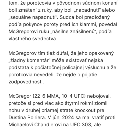
tom, že porotcovia v pôvodnom súdnom konaní
boli zmätení z ruky, aby boli „napadnutí“ alebo
„sexuálne napadnutí“. Sudca bol predložený
podľa pokynov poroty pred ich klammi, povedal
McGregorovi ruku „násilne znásilnenú“, podľa
vlastného svedectva.
McGregorov tím tiež dúfal, že jeho opakovaný
„žiadny komentár“ môže existovať nejaká
podstata k počiatočnej policajnej výsluchu a že
porotcovia nevedeli, že nejde o prijatie
zodpovednosti.
McGregor (22-6 MMA, 10-4 UFC) nebojoval,
pretože si pred viac ako štyrmi rokmi zlomil
nohu v druhej priamej strate knockout pre
Dustina Poiriera. V júni 2024 sa mal vrátiť proti
Michaelovi Chandlerovi na UFC 303, ale