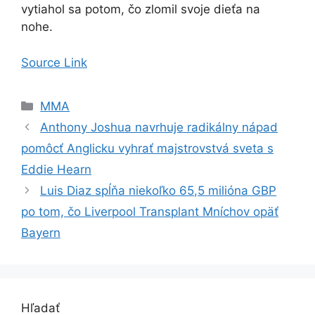
vytiahol sa potom, čo zlomil svoje dieťa na
nohe.
Source Link
Kategórie
MMA
Anthony Joshua navrhuje radikálny nápad
pomôcť Anglicku vyhrať majstrovstvá sveta s
Eddie Hearn
Luis Diaz spĺňa niekoľko 65,5 milióna GBP
po tom, čo Liverpool Transplant Mníchov opäť
Bayern
Hľadať