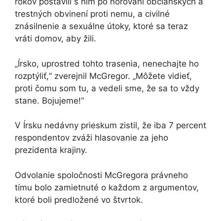
rokov postavili s ním po horovaní občianskych a
trestných obvinení proti nemu, a civilné
znásilnenie a sexuálne útoky, ktoré sa teraz
vráti domov, aby žili.
„Írsko, uprostred tohto trasenia, nenechajte ho
rozptýliť,“ zverejnil McGregor. „Môžete vidieť,
proti čomu som tu, a vedeli sme, že sa to vždy
stane. Bojujeme!“
V Írsku nedávny prieskum zistil, že iba 7 percent
respondentov zváži hlasovanie za jeho
prezidenta krajiny.
Odvolanie spoločnosti McGregora právneho
tímu bolo zamietnuté o každom z argumentov,
ktoré boli predložené vo štvrtok.