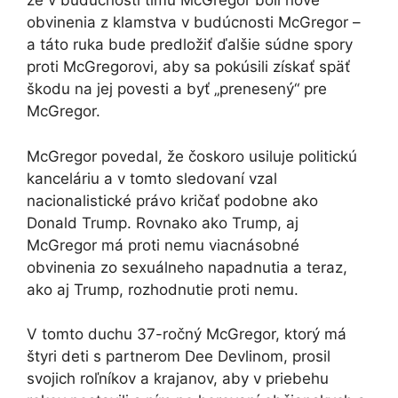
že v budúcnosti tímu McGregor boli nové
obvinenia z klamstva v budúcnosti McGregor –
a táto ruka bude predložiť ďalšie súdne spory
proti McGregorovi, aby sa pokúsili získať späť
škodu na jej povesti a byť „prenesený“ pre
McGregor.
McGregor povedal, že čoskoro usiluje politickú
kanceláriu a v tomto sledovaní vzal
nacionalistické právo kričať podobne ako
Donald Trump. Rovnako ako Trump, aj
McGregor má proti nemu viacnásobné
obvinenia zo sexuálneho napadnutia a teraz,
ako aj Trump, rozhodnutie proti nemu.
V tomto duchu 37-ročný McGregor, ktorý má
štyri deti s partnerom Dee Devlinom, prosil
svojich roľníkov a krajanov, aby v priebehu