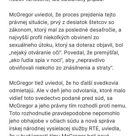
McGregor uviedol, že proces prejdenia tejto
právnej situácie, prvý z desiatok štetcov so
zákonom, ktorý mal za posledné desaťročie, a
najvyšší profil niekoľkých obvinení zo
sexuálneho útoku, ktorý sa doteraz objavil, bol
„nejaký otváranie očí“. Povedal, že premýšľal,
„ako ľudia spia v noci“, aby „nepravdivo
obviňovali niekoho zo znásilnenia a straty“.
McGregor tiež uviedol, že ho ďalší svedkovia
odmietajú. Ale v deň jeho odvolania, ktoré malo
vidieť toto svedectvo podané pred súd, sa
McGregor a jeho právny tím rozhodli proti nemu.
Toto rozhodnutie pravdepodobne nepomohlo
jeho obhajobe v očiach súdu a nová správa
írskej národnej vysielacej služby RTE, uviedla,