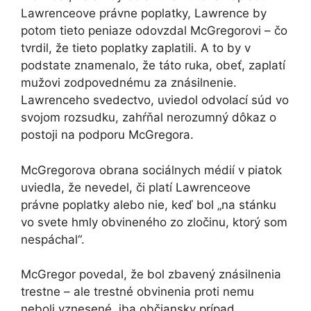
Lawrenceove právne poplatky, Lawrence by
potom tieto peniaze odovzdal McGregorovi – čo
tvrdil, že tieto poplatky zaplatili. A to by v
podstate znamenalo, že táto ruka, obeť, zaplatí
mužovi zodpovednému za znásilnenie.
Lawrenceho svedectvo, uviedol odvolací súd vo
svojom rozsudku, zahŕňal nerozumný dôkaz o
postoji na podporu McGregora.
McGregorova obrana sociálnych médií v piatok
uviedla, že nevedel, či platí Lawrenceove
právne poplatky alebo nie, keď bol „na stánku
vo svete hmly obvineného zo zločinu, ktorý som
nespáchal“.
McGregor povedal, že bol zbavený znásilnenia
trestne – ale trestné obvinenia proti nemu
neboli vznesené, iba občiansky prípad.