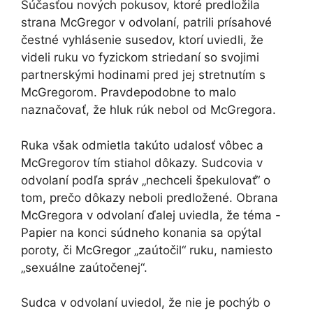
Súčasťou nových pokusov, ktoré predložila
strana McGregor v odvolaní, patrili prísahové
čestné vyhlásenie susedov, ktorí uviedli, že
videli ruku vo fyzickom striedaní so svojimi
partnerskými hodinami pred jej stretnutím s
McGregorom. Pravdepodobne to malo
naznačovať, že hluk rúk nebol od McGregora.
Ruka však odmietla takúto udalosť vôbec a
McGregorov tím stiahol dôkazy. Sudcovia v
odvolaní podľa správ „nechceli špekulovať“ o
tom, prečo dôkazy neboli predložené. Obrana
McGregora v odvolaní ďalej uviedla, že téma -
Papier na konci súdneho konania sa opýtal
poroty, či McGregor „zaútočil“ ruku, namiesto
„sexuálne zaútočenej“.
Sudca v odvolaní uviedol, že nie je pochýb o