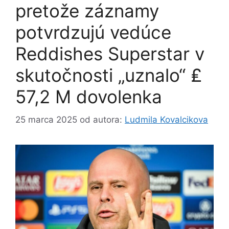
pretože záznamy
potvrdzujú vedúce
Reddishes Superstar v
skutočnosti „uznalo“ ₤
57,2 M dovolenka
25 marca 2025
od autora:
Ludmila Kovalcikova