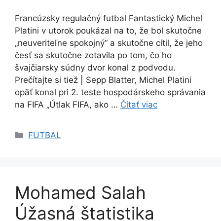
Francúzsky regulačný futbal Fantastický Michel
Platini v utorok poukázal na to, že bol skutočne
„neuveriteľne spokojný“ a skutočne cítil, že jeho
česť sa skutočne zotavila po tom, čo ho
švajčiarsky súdny dvor konal z podvodu.
Prečítajte si tiež | Sepp Blatter, Michel Platini
opäť konal pri 2. teste hospodárskeho správania
na FIFA „Útlak FIFA, ako …
Čítať viac
Kategórie
FUTBAL
Mohamed Salah
Úžasná štatistika