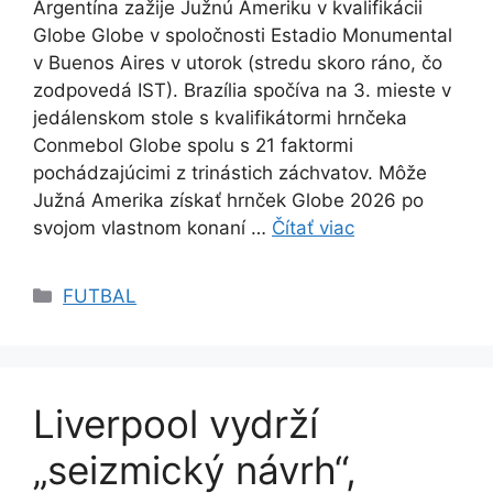
Argentína zažije Južnú Ameriku v kvalifikácii
Globe Globe v spoločnosti Estadio Monumental
v Buenos Aires v utorok (stredu skoro ráno, čo
zodpovedá IST). Brazília spočíva na 3. mieste v
jedálenskom stole s kvalifikátormi hrnčeka
Conmebol Globe spolu s 21 faktormi
pochádzajúcimi z trinástich záchvatov. Môže
Južná Amerika získať hrnček Globe 2026 po
svojom vlastnom konaní …
Čítať viac
Kategórie
FUTBAL
Liverpool vydrží
„seizmický návrh“,