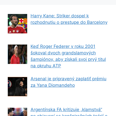
Harry Kane: Striker dospel k
rozhodnutiu o prestupe do Barcelony
Keď Roger Federer v roku 2001
šokoval dvoch grandslamových
šampiónov, aby získali svoj prvý titul
na okruhu ATP
Arsenal je pripravený zaplatiť prémiu
za Yana Diomandeho
Argentínska FA kritizuje „klamstvá“
po objavení sa konšpiračných teórií o