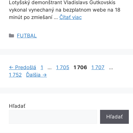
Lotyšský demonštrant Vladislavs Gutkovskis
vykonal vynechaný na bezplatnom webe na 18
minút po zmiešaní …
Čítať viac
Kategórie
FUTBAL
Stránka
Stránka
Stránka
Stránka
Stránk
←
Predošlá
1
…
1 705
1 706
1 707
…
1 752
Ďalšia
→
Hľadať
Hľadať