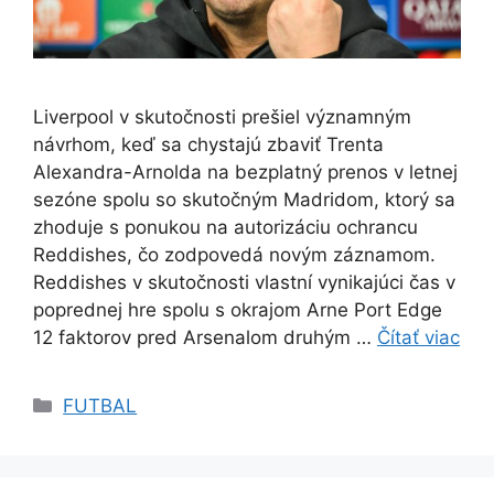
Liverpool v skutočnosti prešiel významným
návrhom, keď sa chystajú zbaviť Trenta
Alexandra-Arnolda na bezplatný prenos v letnej
sezóne spolu so skutočným Madridom, ktorý sa
zhoduje s ponukou na autorizáciu ochrancu
Reddishes, čo zodpovedá novým záznamom.
Reddishes v skutočnosti vlastní vynikajúci čas v
poprednej hre spolu s okrajom Arne Port Edge
12 faktorov pred Arsenalom druhým …
Čítať viac
Kategórie
FUTBAL