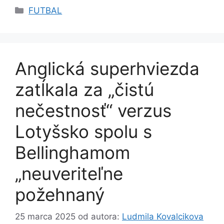
Kategórie
FUTBAL
Anglická superhviezda
zatĺkala za „čistú
nečestnosť“ verzus
Lotyšsko spolu s
Bellinghamom
„neuveriteľne
požehnaný
25 marca 2025
od autora:
Ludmila Kovalcikova