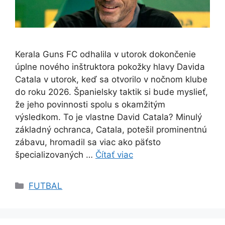
Kerala Guns FC odhalila v utorok dokončenie
úplne nového inštruktora pokožky hlavy Davida
Catala v utorok, keď sa otvorilo v nočnom klube
do roku 2026. Španielsky taktik si bude myslieť,
že jeho povinnosti spolu s okamžitým
výsledkom. To je vlastne David Catala? Minulý
základný ochranca, Catala, potešil prominentnú
zábavu, hromadil sa viac ako päťsto
špecializovaných …
Čítať viac
Kategórie
FUTBAL