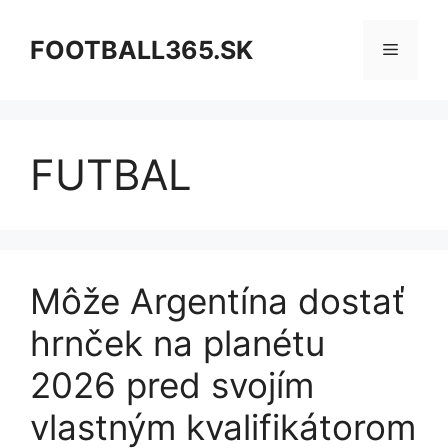
Preskočiť
na
FOOTBALL365.SK
Menu
obsah
FUTBAL
Môže Argentína dostať
hrnček na planétu
2026 pred svojím
vlastným kvalifikátorom