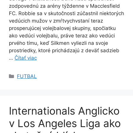
zodpovednú za arény týždenne v Macclesfield
FC. Robbie sa v skutočnosti zúčastnil niektorých
vedúcich mužov v zmŕtvychvstaní teraz
prosperujúcej volejbalovej skupiny, spočiatku
ako vedúci volejbalu, práve teraz ako vedúci
prvého tímu, keď Silkmen vyliezli na svoje
prostriedky, ktoré prichádzajú z deväť sadzieb
…
Čítať viac
Kategórie
FUTBAL
Internationals Anglicko
v Los Angeles Liga ako