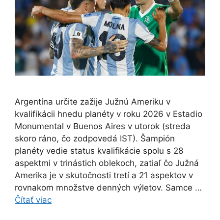
Argentína určite zažije Južnú Ameriku v
kvalifikácii hnedu planéty v roku 2026 v Estadio
Monumental v Buenos Aires v utorok (streda
skoro ráno, čo zodpovedá IST). Šampión
planéty vedie status kvalifikácie spolu s 28
aspektmi v trinástich oblekoch, zatiaľ čo Južná
Amerika je v skutočnosti tretí a 21 aspektov v
rovnakom množstve denných výletov. Samce …
Čítať viac