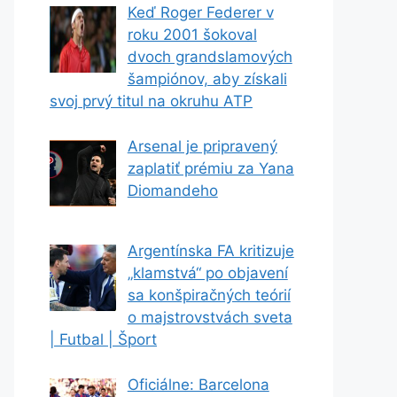
Keď Roger Federer v
roku 2001 šokoval
dvoch grandslamových
šampiónov, aby získali
svoj prvý titul na okruhu ATP
Arsenal je pripravený
zaplatiť prémiu za Yana
Diomandeho
Argentínska FA kritizuje
„klamstvá“ po objavení
sa konšpiračných teórií
o majstrovstvách sveta
| Futbal | Šport
Oficiálne: Barcelona