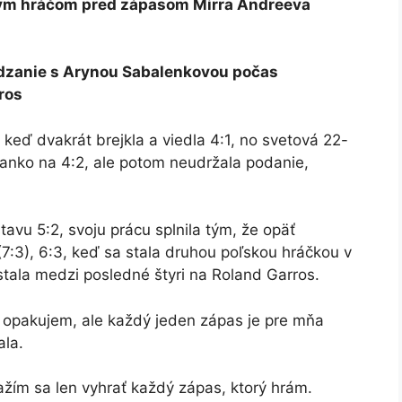
ským hráčom pred zápasom Mirra Andreeva
dzanie s Arynou Sabalenkovou počas
ros
keď dvakrát brejkla a viedla 4:1, no svetová 22-
manko na 4:2, ale potom neudržala podanie,
avu 5:2, svoju prácu splnila tým, že opäť
(7:3), 6:3, keď sa stala druhou poľskou hráčkou v
stala medzi posledné štyri na Roland Garros.
 opakujem, ale každý jeden zápas je pre mňa
ala.
žím sa len vyhrať každý zápas, ktorý hrám.