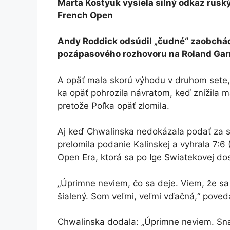
Marta Kostyuk vysiela silný odkaz ru
French Open
Andy Roddick odsúdil „čudné“ zaobchá
pozápasového rozhovoru na Roland Gar
A opäť mala skorú výhodu v druhom sete, 
ka opäť pohrozila návratom, keď znížila 
pretože Poľka opäť zlomila.
Aj keď Chwalinska nedokázala podať za st
prelomila podanie Kalinskej a vyhrala 7:6 
Open Era, ktorá sa po Ige Swiatekovej do
„Úprimne neviem, čo sa deje. Viem, že sa
šialený. Som veľmi, veľmi vďačná,“ poved
Chwalinska dodala: „Úprimne neviem. Sna