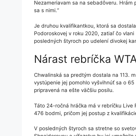
Nezameriavam sa na sebadôveru. Hrám p
sa s nimi.“
Je druhou kvalifikantkou, ktorá sa dostal
Podoroskovej v roku 2020, zatiaľ čo vlan
posledných štyroch po udelení divokej kar
Nárast rebríčka WT
Chwalinská sa predtým dostala na 113. mie
vystúpenie jej pomohlo vyšvihnúť sa o 65 
pripravená na ešte väčšiu posilu.
Táto 24-ročná hráčka má v rebríčku Live
476 bodmi, pričom jej postup z kvalifikác
V posledných štyroch sa stretne so svet