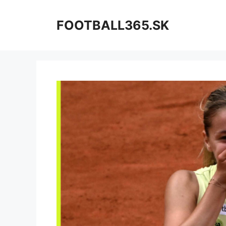
Preskočiť
na
FOOTBALL365.SK
obsah