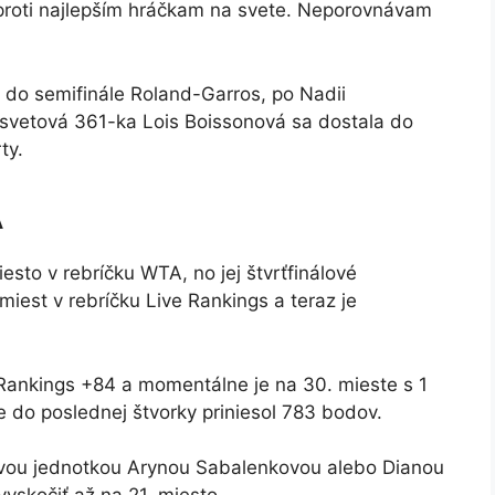
roti najlepším hráčkam na svete. Neporovnávam
a do semifinále Roland-Garros, po Nadii
i svetová 361-ka Lois Boissonová sa dostala do
ty.
A
sto v rebríčku WTA, no jej štvrťfinálové
miest v rebríčku Live Rankings a teraz je
 Rankings +84 a momentálne je na 30. mieste s 1
ie do poslednej štvorky priniesol 783 bodov.
ovou jednotkou Arynou Sabalenkovou alebo Dianou