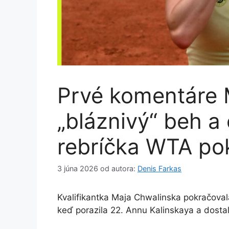
Prvé komentáre 
„bláznivý“ beh a
rebríčka WTA po
3 júna 2026
od autora:
Denis Farkas
Kvalifikantka Maja Chwalinska pokračoval
keď porazila 22. Annu Kalinskaya a dosta