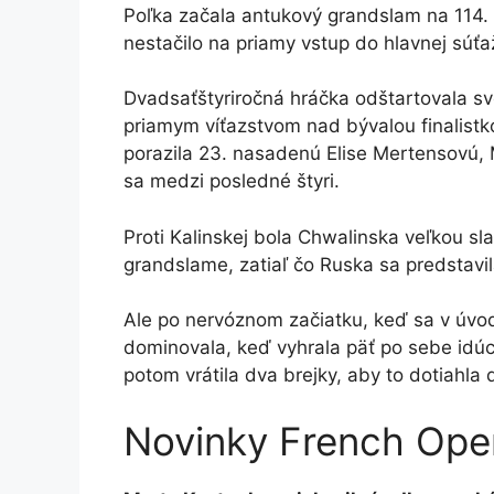
Poľka začala antukový grandslam na 114. 
nestačilo na priamy vstup do hlavnej súťaž
Dvadsaťštyriročná hráčka odštartovala sv
priamym víťazstvom nad bývalou finalist
porazila 23. nasadenú Elise Mertensovú, 
sa medzi posledné štyri.
Proti Kalinskej bola Chwalinska veľkou sl
grandslame, zatiaľ čo Ruska sa predstavi
Ale po nervóznom začiatku, keď sa v úv
dominovala, keď vyhrala päť po sebe idúcic
potom vrátila dva brejky, aby to dotiahla
Novinky French Ope