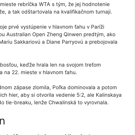
mieste rebríčka WTA s tým, že jej hodnotenie
e, a tak odštartovala na kvalifikačnom turnaji.
oje prvé vystúpenie v hlavnom ťahu v Paríži
kou Australian Open Zheng Qinwen predtým, ako
Mariu Sakkariovú a Diane Parryovú a prebojovala
abosťou, keďže hrala len na svojom treťom
la na 22. mieste v hlavnom ťahu.
odnom zápase zlomila, Poľka dominovala a potom
h hier, aby si otvorila vedenie 5:2, ale Kalinskaya
 do tie-breaku, lenže Chwalinská to vyrovnala.
n