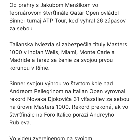
Od prehry s Jakubom Menšíkom vo
februárovom štvrťfinále Qatar Open ovládol
Sinner turnaj ATP Tour, keď vyhral 26 zápasov
za sebou.
Talianska hviezda si zabezpečila tituly Masters
1000 v Indian Wells, Miami, Monte Carle a
Madride a teraz sa ženie za svojou prvou
korunou v Ríme.
Sinner svojou výhrou vo štvrtom kole nad
Andreom Pellegrinom na Italian Open vyrovnal
rekord Novaka Djokoviča 31 víťazstiev za sebou
na úrovni Masters 1000. Rekord prekoná, ak vo
štvrťfinále na Foro Italico porazí Andreyho
Rubleva.
Vo videu zverejnenom na svojom