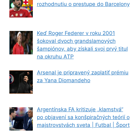
rozhodnutiu o prestupe do Barcelony
Keď Roger Federer v roku 2001
šokoval dvoch grandslamových
šampiónov, aby získali svoj prvý titul
na okruhu ATP
Arsenal je pripravený zaplatiť prémiu
za Yana Diomandeho
Argentínska FA kritizuje „klamstvá“
po objavení sa konšpiračných teórií o
majstrovstvách sveta | Futbal | Šport