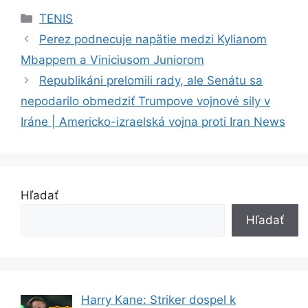
Kategórie
TENIS
Perez podnecuje napätie medzi Kylianom
Mbappem a Viniciusom Juniorom
Republikáni prelomili rady, ale Senátu sa
nepodarilo obmedziť Trumpove vojnové sily v
Iráne | Americko-izraelská vojna proti Iran News
Hľadať
Hľadať
Harry Kane: Striker dospel k