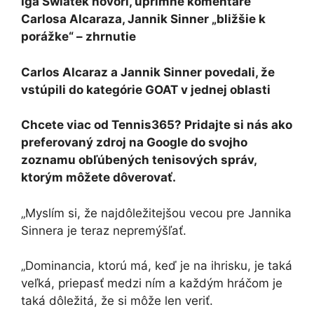
Iga Swiatek hovorí, úprimné komentáre
Carlosa Alcaraza, Jannik Sinner „bližšie k
porážke“ – zhrnutie
Carlos Alcaraz a Jannik Sinner povedali, že
vstúpili do kategórie GOAT v jednej oblasti
Chcete viac od Tennis365? Pridajte si nás ako
preferovaný zdroj na Google do svojho
zoznamu obľúbených tenisových správ,
ktorým môžete dôverovať.
„Myslím si, že najdôležitejšou vecou pre Jannika
Sinnera je teraz nepremýšľať.
„Dominancia, ktorú má, keď je na ihrisku, je taká
veľká, priepasť medzi ním a každým hráčom je
taká dôležitá, že si môže len veriť.