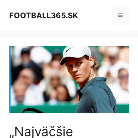
Preskočiť
na
FOOTBALL365.SK
Menu
obsah
„Najväčšie