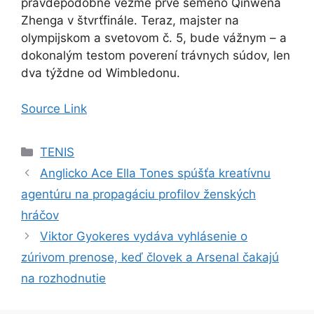
pravdepodobne vezme prvé semeno Qinwena
Zhenga v štvrťfinále. Teraz, majster na
olympijskom a svetovom č. 5, bude vážnym – a
dokonalým testom poverení trávnych súdov, len
dva týždne od Wimbledonu.
Source Link
Kategórie
TENIS
Anglicko Ace Ella Tones spúšťa kreatívnu
agentúru na propagáciu profilov ženských
hráčov
Viktor Gyokeres vydáva vyhlásenie o
zúrivom prenose, keď človek a Arsenal čakajú
na rozhodnutie