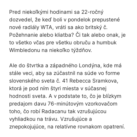
Pred niekoľkými hodinami sa 22-ročný
dozvedel, že keď boli v pondelok prepustené
nové radiály WTA, vráti sa ako britský č.
Požehnanie alebo kliatba? Či tak alebo onak, je
to všetko včas pre všetku obruču a humbuk
Wimbledonu na niekoľko týždňov.
Ale do štvrtka a západného Londýna, kde má
stále veci, aby sa zúčastnil na súde vo forme
slovenského sveta č. 41 Rebecca Sramkova,
ktorá je pod ním štyri miesta v súčasnej
hodnosti sveta. A v podstate to, čo je blízkym
predajom davu 76-minútovým vzorkovačom
toho, čo robí Radacanu tak vzrušujúcou
vyhliadkou na trávu. Vzrušujúce a
znepokojujúce, na relatívne rovnakom opatrení.