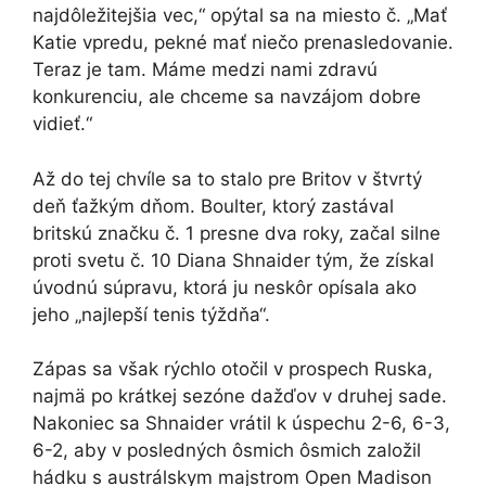
najdôležitejšia vec,“ opýtal sa na miesto č. „Mať
Katie vpredu, pekné mať niečo prenasledovanie.
Teraz je tam. Máme medzi nami zdravú
konkurenciu, ale chceme sa navzájom dobre
vidieť.“
Až do tej chvíle sa to stalo pre Britov v štvrtý
deň ťažkým dňom. Boulter, ktorý zastával
britskú značku č. 1 presne dva roky, začal silne
proti svetu č. 10 Diana Shnaider tým, že získal
úvodnú súpravu, ktorá ju neskôr opísala ako
jeho „najlepší tenis týždňa“.
Zápas sa však rýchlo otočil v prospech Ruska,
najmä po krátkej sezóne dažďov v druhej sade.
Nakoniec sa Shnaider vrátil k úspechu 2-6, 6-3,
6-2, aby v posledných ôsmich ôsmich založil
hádku s austrálskym majstrom Open Madison