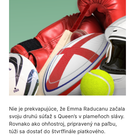
Nie je prekvapujúce, že Emma Raducanu začala
svoju druhú súťaž s Queen’s v plameňoch slávy.
Rovnako ako ohňostroj, pripravený na paľbu,
túži sa dostať do štvrťfinále piatkového.