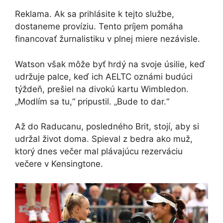
Reklama. Ak sa prihlásite k tejto službe,
dostaneme províziu.
Tento príjem pomáha
financovať žurnalistiku v plnej miere nezávisle.
Watson však môže byť hrdý na svoje úsilie, keď
udržuje palce, keď ich AELTC oznámi budúci
týždeň, prešiel na divokú kartu Wimbledon.
„Modlím sa tu,“ pripustil. „Bude to dar.“
Až do Raducanu, posledného Brit, stojí, aby si
udržal život doma. Spieval z bedra ako muž,
ktorý dnes večer mal plávajúcu rezerváciu
večere v Kensingtone.