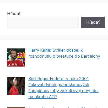
Hľadať
Hľadať
Harry Kane: Striker dospel k
rozhodnutiu o prestupe do Barcelony
Keď Roger Federer v roku 2001
šokoval dvoch grandslamových
šampiónov, aby získali svoj prvý titul
na okruhu ATP