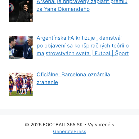
Arsenal je pripravený zaplatiť prémiu
za Yana Diomandeho
Argentínska FA kritizuje „klamstvá“
po objavení sa konšpiračných teórií o
majstrovstvách sveta | Futbal | Šport
Oficiálne: Barcelona oznámila
zranenie
© 2026 FOOTBALL365.SK
• Vytvorené s
GeneratePress