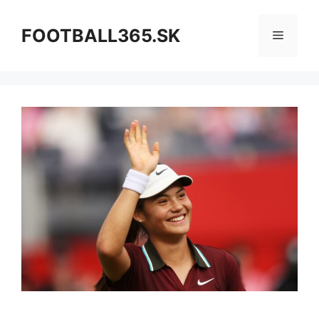
Preskočiť
na
FOOTBALL365.SK
Menu
obsah