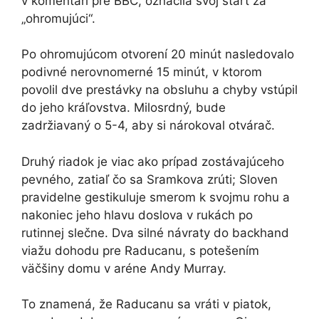
v komentári pre BBC, označila svoj štart za
„ohromujúci“.
Po ohromujúcom otvorení 20 minút nasledovalo
podivné nerovnomerné 15 minút, v ktorom
povolil dve prestávky na obsluhu a chyby vstúpil
do jeho kráľovstva. Milosrdný, bude
zadržiavaný o 5-4, aby si nárokoval otvárač.
Druhý riadok je viac ako prípad zostávajúceho
pevného, ​​zatiaľ čo sa Sramkova zrúti; Sloven
pravidelne gestikuluje smerom k svojmu rohu a
nakoniec jeho hlavu doslova v rukách po
rutinnej slečne. Dva silné návraty do backhand
viažu dohodu pre Raducanu, s potešením
väčšiny domu v aréne Andy Murray.
To znamená, že Raducanu sa vráti v piatok,