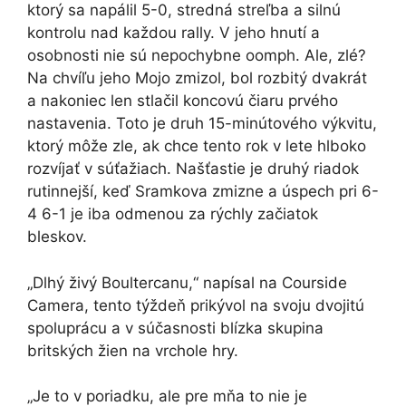
ktorý sa napálil 5-0, stredná streľba a silnú
kontrolu nad každou rally. V jeho hnutí a
osobnosti nie sú nepochybne oomph. Ale, zlé?
Na chvíľu jeho Mojo zmizol, bol rozbitý dvakrát
a nakoniec len stlačil koncovú čiaru prvého
nastavenia. Toto je druh 15-minútového výkvitu,
ktorý môže zle, ak chce tento rok v lete hlboko
rozvíjať v súťažiach. Našťastie je druhý riadok
rutinnejší, keď Sramkova zmizne a úspech pri 6-
4 6-1 je iba odmenou za rýchly začiatok
bleskov.
„Dlhý živý Boultercanu,“ napísal na Courside
Camera, tento týždeň prikývol na svoju dvojitú
spoluprácu a v súčasnosti blízka skupina
britských žien na vrchole hry.
„Je to v poriadku, ale pre mňa to nie je