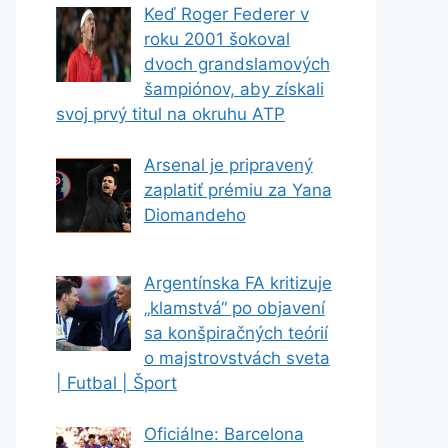
Keď Roger Federer v
roku 2001 šokoval
dvoch grandslamových
šampiónov, aby získali
svoj prvý titul na okruhu ATP
Arsenal je pripravený
zaplatiť prémiu za Yana
Diomandeho
Argentínska FA kritizuje
„klamstvá“ po objavení
sa konšpiračných teórií
o majstrovstvách sveta
| Futbal | Šport
Oficiálne: Barcelona