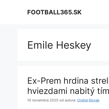
Preskočiť
na
FOOTBALL365.SK
obsah
Emile Heskey
Ex-Prem hrdina stre
hviezdami nabitý tím
10 novembra 2025
od autora:
Ondrej Novak