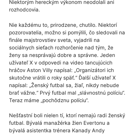
Niektorým hereckým výkonom neodolali ani
rozhodcovia.
Nie každému to, prirodzene, chutilo. Niektorí
pozorovatelia, možno si pomýlili, čo sledovali na
finále majstrovstiev sveta, vyjadrili na
sociálnych sieťach rozhorčenie nad tým, že
ženy sa nesprávajú dobre a správne. Jeden
užívateľ X v odpovedi na video tancujúcich
hráčov Aston Villy napísal: „Organizátori ich
skutočne vrátili o roky späť.“ Ďalší užívateľ X
napísal: „Ženský futbal sa, žiaľ, nikdy nebude
brať vážne.“ Prvý futbal mal „slávnostnú políciu“.
Teraz máme „pochôdznu políciu“.
Nešťastní boli nielen tí, ktorí nemajú radi ženský
futbal. Bývalá manažérka žien Evertonu a
bývalá asistentka trénera Kanady Andy