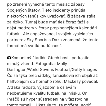
po zranení vynechá tento mesiac zápasy
Spojených štátov. Tieto incidenty prinútia
niektorých fanúšikov uvažovať, či zábava stála
za riziko. Turnaj bude mať tiež čoraz ťažšie
nájsť medzery v čoraz preplnenejšom kalendári
futbalu. Ale angažovanosť svojich vysielacích
partnerov Sky Sports a Dazn znamená, že tento
formát má svetlú budúcnosť.
Komunitný štadión Gtech hostil podujatie
minulý víkend.
Fotografia: Molly
Darlington/World Sevens Football/Getty Images
Čo sa týka prechádzky, fanúšikovia ich objali až
halfvolejom do horného rohu. Mackesy povedal:
„Vďaka radosti, výjazdom a oslavám
neobetujeme kvalitu futbalu na ihrisku. Oni
(hráči) sú hyper sústredení na víťazstvo na
tomto turnaji… Ukazuje to, že môžete urobiť