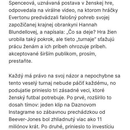
Spenceová, uznávaná postava v ženskej hre,
odpovedala na virálne video, na ktorom hráčky
Evertonu predvádzali falošný pohreb svojej
zapožičanej krajnej obrankyni Hannah
Blundellovej, a napísala: „Čo sa deje? Hra žien
urobila taký pokrok, ale tieto „turnaje“ sťažujú
prácu ženám a ich príbeh ohrozuje príbeh.
akceptované širším publikom, prosím,
prestaňte.
Každý má právo na svoj názor a nepochybne sa
tento veselý turnaj nebude páčiť každému, no
podujatie prinieslo tri zásadné veci, ktoré
ženský futbal potrebuje. Po prvé, rozšírilo to
dosah tímov: jeden klip na Daznovom
Instagrame so zábavnou prechádzkou od
Beever-Jones bol zhliadnutý viac ako 11
miliónov krát. Po druhé, prinieslo to investíciu