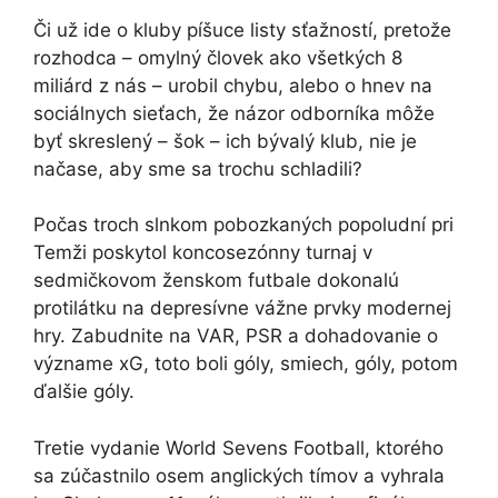
Či už ide o kluby píšuce listy sťažností, pretože
rozhodca – omylný človek ako všetkých 8
miliárd z nás – urobil chybu, alebo o hnev na
sociálnych sieťach, že názor odborníka môže
byť skreslený – šok – ich bývalý klub, nie je
načase, aby sme sa trochu schladili?
Počas troch slnkom pobozkaných popoludní pri
Temži poskytol koncosezónny turnaj v
sedmičkovom ženskom futbale dokonalú
protilátku na depresívne vážne prvky modernej
hry. Zabudnite na VAR, PSR a dohadovanie o
význame xG, toto boli góly, smiech, góly, potom
ďalšie góly.
Tretie vydanie World Sevens Football, ktorého
sa zúčastnilo osem anglických tímov a vyhrala