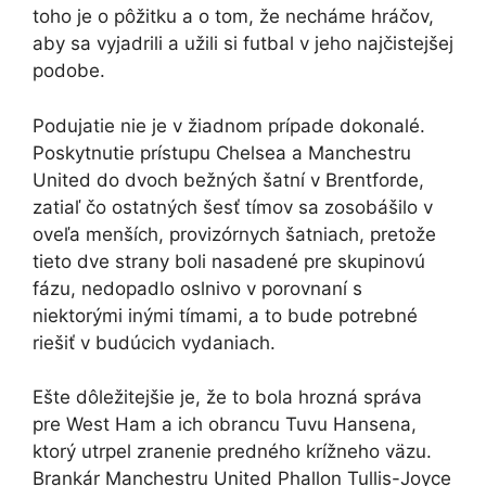
toho je o pôžitku a o tom, že necháme hráčov,
aby sa vyjadrili a užili si futbal v jeho najčistejšej
podobe.
Podujatie nie je v žiadnom prípade dokonalé.
Poskytnutie prístupu Chelsea a Manchestru
United do dvoch bežných šatní v Brentforde,
zatiaľ čo ostatných šesť tímov sa zosobášilo v
oveľa menších, provizórnych šatniach, pretože
tieto dve strany boli nasadené pre skupinovú
fázu, nedopadlo oslnivo v porovnaní s
niektorými inými tímami, a to bude potrebné
riešiť v budúcich vydaniach.
Ešte dôležitejšie je, že to bola hrozná správa
pre West Ham a ich obrancu Tuvu Hansena,
ktorý utrpel zranenie predného krížneho väzu.
Brankár Manchestru United Phallon Tullis-Joyce