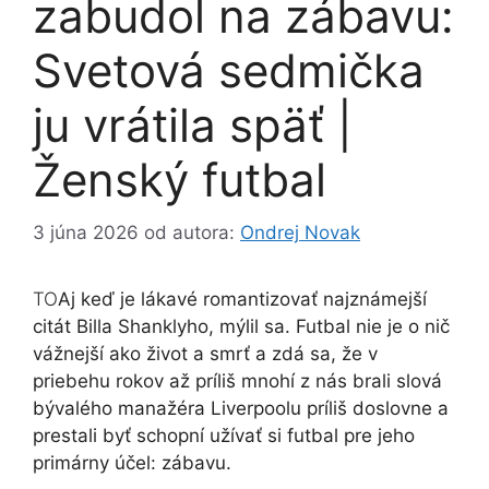
zabudol na zábavu:
Svetová sedmička
ju vrátila späť |
Ženský futbal
3 júna 2026
od autora:
Ondrej Novak
TO
Aj keď je lákavé romantizovať najznámejší
citát Billa Shanklyho, mýlil sa. Futbal nie je o nič
vážnejší ako život a smrť a zdá sa, že v
priebehu rokov až príliš mnohí z nás brali slová
bývalého manažéra Liverpoolu príliš doslovne a
prestali byť schopní užívať si futbal pre jeho
primárny účel: zábavu.