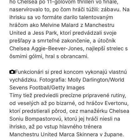
ho Chelsea po 11-gólovom thrilleri vo finále,
naservírovalo to, po čom hráči túžili: zábavu. Na
ihrisku sa vo formáte darilo talentovaným
hráčom ako Melvine Malard z Manchestru
United a Jess Park, ktorí predvádzali svoje
prešľapy a smrteľné zakončenie, a útočník
Chelsea Aggie-Beever-Jones, najlepší strelec s
ôsmimi gólmi, hral s obrancami.
Funkcionári si pred koncom vykonajú vlastnú
vychádzku.
Fotografia: Molly Darlington/World
Sevens Football/Getty Images
Tímy tiež predviedli precízne pripravené rutiny,
od veselých až po bizarné, od hráčov Evertonu,
ktorí predstierali pôrod, cez manažérku Chelsea
Soniu Bompastorovú, ktorú jej hráči niesli na
ihrisko, až po vstup hlavného trénera
Manchestru United Marca Skinnera v župane.