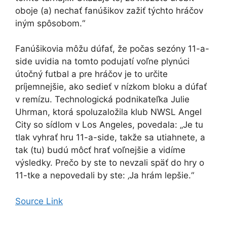
oboje (a) nechať fanúšikov zažiť týchto hráčov
iným spôsobom.“
Fanúšikovia môžu dúfať, že počas sezóny 11-a-
side uvidia na tomto podujatí voľne plynúci
útočný futbal a pre hráčov je to určite
príjemnejšie, ako sedieť v nízkom bloku a dúfať
v remízu. Technologická podnikateľka Julie
Uhrman, ktorá spoluzaložila klub NWSL Angel
City so sídlom v Los Angeles, povedala: „Je tu
tlak vyhrať hru 11-a-side, takže sa utiahnete, a
tak (tu) budú môcť hrať voľnejšie a vidíme
výsledky. Prečo by ste to nevzali späť do hry o
11-tke a nepovedali by ste: ‚Ja hrám lepšie.“
Source Link