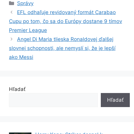
Kategórie
Správy
EFL odhaľuje revidovaný formát Carabao
Cupu po tom, čo sa do Európy dostane 9 tímov
Premier League
Angel Di Maria tlieska Ronaldovej ďalšej
slovnej schopnosti, ale nemyslí si, že je lepší
ako Messi
Hľadať
Hľadať