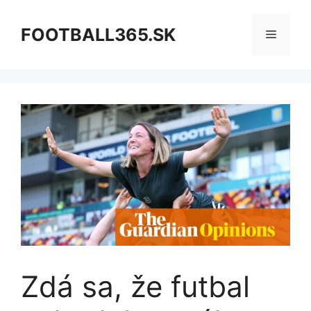
Preskočiť
na
FOOTBALL365.SK
Menu
obsah
Zdá sa, že futbal