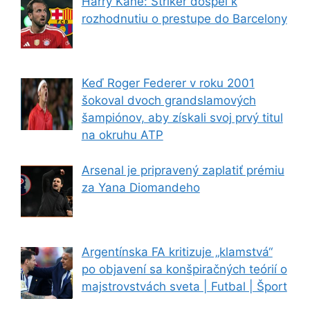
Harry Kane: Striker dospel k
rozhodnutiu o prestupe do Barcelony
Keď Roger Federer v roku 2001
šokoval dvoch grandslamových
šampiónov, aby získali svoj prvý titul
na okruhu ATP
Arsenal je pripravený zaplatiť prémiu
za Yana Diomandeho
Argentínska FA kritizuje „klamstvá“
po objavení sa konšpiračných teórií o
majstrovstvách sveta | Futbal | Šport