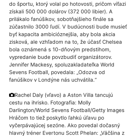
do športu, ktorý volal po hotovosti, pričom víťazi
získali 500 000 dolárov (372 000 libier). A
prilákalo fanúšikov, sobotňajšieho finále sa
zúčastnilo 3000 ľudí. V budúcnosti bude musieť
byť kapacita ambicióznejšia, aby bola akcia
zisková, ale vzhľadom na to, že účasť Chelsea
bola oznámená s 10-dňovým predstihom,
vypredanie bude povzbudiť organizátorov.
Jennifer Mackesy, spoluzakladateľka World
Sevens Football, povedala: „Odozva od
fanúšikov v Londýne nás uchvátila.“
Rachel Daly (vľavo) a Aston Villa tancujú
cestu na ihrisko.
Fotografia: Molly
Darlington/World Sevens Football/Getty Images
Hráčom to tiež poskytlo ľahkú úľavu po
vyčerpávajúcej sezóne. Ako povedal dočasný
hlavný tréner Evertonu Scott Phelan: „Väčšina z