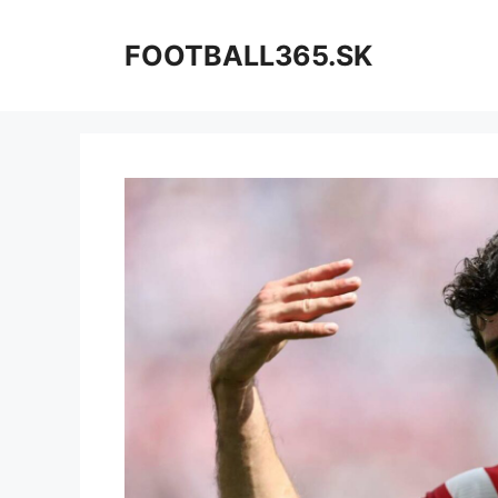
Preskočiť
na
FOOTBALL365.SK
obsah