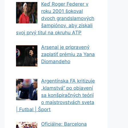
Keď Roger Federer v
roku 2001 šokoval
dvoch grandslamových
šampiónov, aby získali
svoj prvý titul na okruhu ATP
Arsenal je pripravený
zaplatiť prémiu za Yana
Diomandeho
Argentínska FA kritizuje
„klamstvá“ po objavení
sa konšpiračných teórií
o majstrovstvách sveta
| Futbal | Šport
Oficiálne: Barcelona