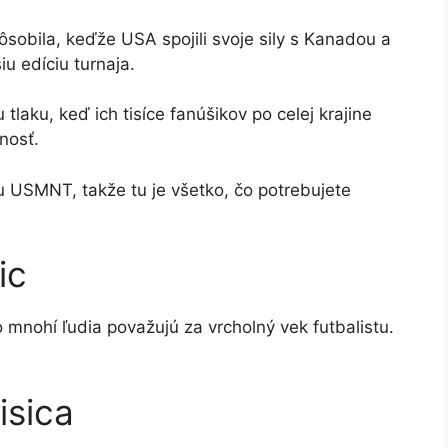
sobila, keďže USA spojili svoje sily s Kanadou a
u edíciu turnaja.
tlaku, keď ich tisíce fanúšikov po celej krajine
nosť.
u USMNT, takže tu je všetko, čo potrebujete
ic
o mnohí ľudia považujú za vrcholný vek futbalistu.
isica