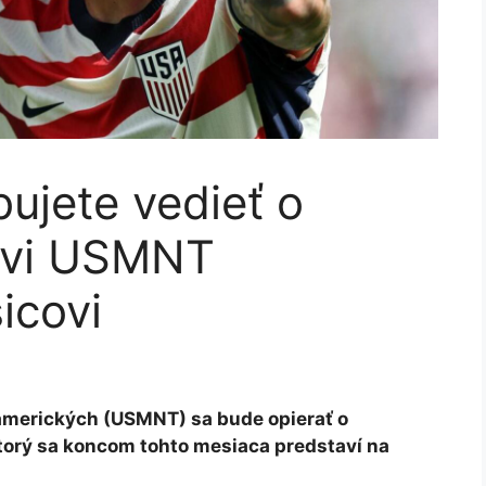
bujete vedieť o
ovi USMNT
sicovi
amerických (USMNT) sa bude opierať o
torý sa koncom tohto mesiaca predstaví na