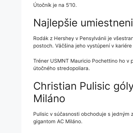
Útočník je na 5’10.
Najlepšie umiestneni
Rodák z Hershey v Pensylvánii je všestra
postoch. Väčšina jeho vystúpení v kariére 
Tréner USMNT Mauricio Pochettino ho v po
útočného stredopoliara.
Christian Pulisic gól
Miláno
Pulisic v súčasnosti obchoduje s jedným z
gigantom AC Miláno.