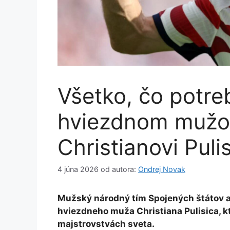
Všetko, čo potre
hviezdnom muž
Christianovi Puli
4 júna 2026
od autora:
Ondrej Novak
Mužský národný tím Spojených štátov 
hviezdneho muža Christiana Pulisica, k
majstrovstvách sveta.