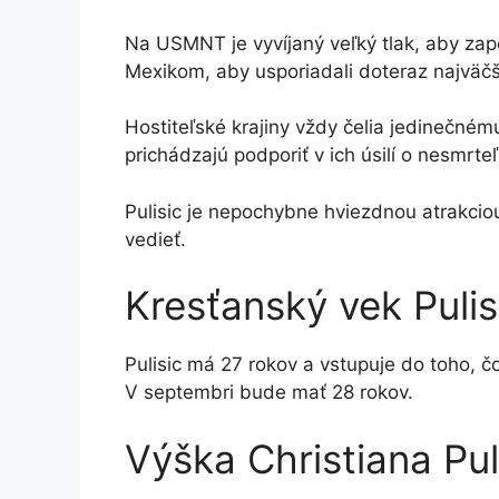
Na USMNT je vyvíjaný veľký tlak, aby zapô
Mexikom, aby usporiadali doteraz najväčši
Hostiteľské krajiny vždy čelia jedinečnému 
prichádzajú podporiť v ich úsilí o nesmrteľ
Pulisic je nepochybne hviezdnou atrakcio
vedieť.
Kresťanský vek Pulis
Pulisic má 27 rokov a vstupuje do toho, č
V septembri bude mať 28 rokov.
Výška Christiana Pul