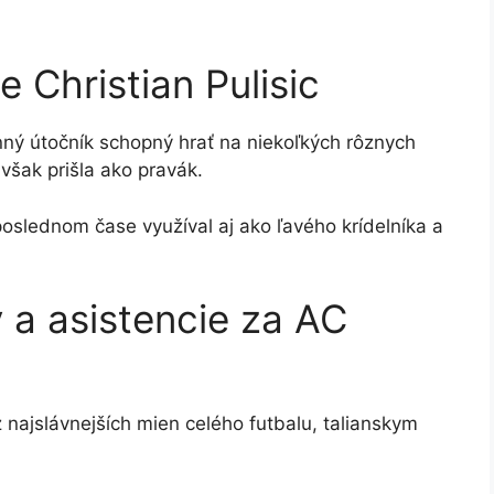
e Christian Pulisic
nný útočník schopný hrať na niekoľkých rôznych
však prišla ako pravák.
slednom čase využíval aj ako ľavého krídelníka a
y a asistencie za AC
 najslávnejších mien celého futbalu, talianskym