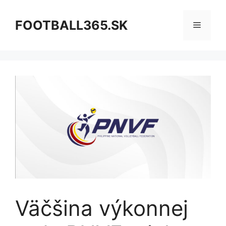
Preskočiť
na
FOOTBALL365.SK
Menu
obsah
Väčšina výkonnej