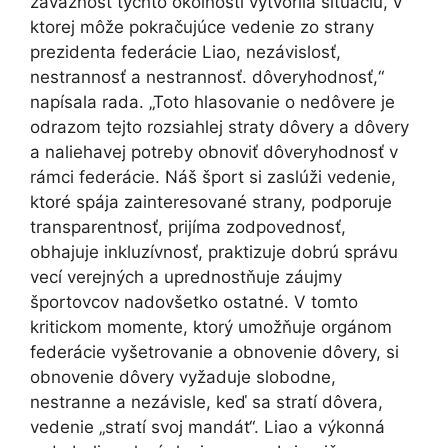
závažnosť týchto okolností vytvorila situáciu, v
ktorej môže pokračujúce vedenie zo strany
prezidenta federácie Liao, nezávislosť,
nestrannosť a nestrannosť. dôveryhodnosť,“
napísala rada. „Toto hlasovanie o nedôvere je
odrazom tejto rozsiahlej straty dôvery a dôvery
a naliehavej potreby obnoviť dôveryhodnosť v
rámci federácie. Náš šport si zaslúži vedenie,
ktoré spája zainteresované strany, podporuje
transparentnosť, prijíma zodpovednosť,
obhajuje inkluzívnosť, praktizuje dobrú správu
vecí verejných a uprednostňuje záujmy
športovcov nadovšetko ostatné. V tomto
kritickom momente, ktorý umožňuje orgánom
federácie vyšetrovanie a obnovenie dôvery, si
obnovenie dôvery vyžaduje slobodne,
nestranne a nezávisle, keď sa stratí dôvera,
vedenie „stratí svoj mandát“. Liao a výkonná