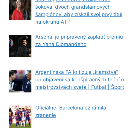
šokoval dvoch grandslamových
šampiónov, aby získali svoj prvý titul
na okruhu ATP
Arsenal je pripravený zaplatiť prémiu
za Yana Diomandeho
Argentínska FA kritizuje „klamstvá“
po objavení sa konšpiračných teórií o
majstrovstvách sveta | Futbal | Šport
Oficiálne: Barcelona oznámila
zranenie