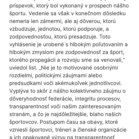
príspevok, ktorý bol vykonaný v prospech nášho
športu. Vedenie sa však v konečnom dôsledku
nemeria len zámermi, ale aj dôverou, ktorú
vzbudzuje, jednotou, ktorú podporuje, a
zodpovednosťou, ktorú presadzuje. Toto
vyhlásenie je urobené s hlbokým poľutovaním a
hlbokým zmyslom pre zodpovednosť za šport,
ktorého propagácii a rozvoju sme sa venovali,“
uviedol list. „Nie je to motivované osobnými
rozdielmi, politickými záujmami alebo
predsudkami voči akémukoľvek jednotlivcovi.
Vyplýva to skôr z nášho kolektívneho záujmu o
dôveryhodnosť federácie, integritu procesov,
transparentnosť voči našim zainteresovaným
stranám, a čo je najdôležitejšie, blaho našich
športovcov. Postupom času sa obavy, ktoré
vzniesli športovci, tréneri a členské organizácie
a ich opakované výzvy na transparentnosť,