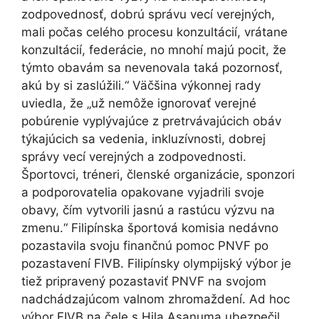
zodpovednosť, dobrú správu vecí verejných,
mali počas celého procesu konzultácií, vrátane
konzultácií, federácie, no mnohí majú pocit, že
týmto obavám sa nevenovala taká pozornosť,
akú by si zaslúžili.“ Väčšina výkonnej rady
uviedla, že „už nemôže ignorovať verejné
pobúrenie vyplývajúce z pretrvávajúcich obáv
týkajúcich sa vedenia, inkluzívnosti, dobrej
správy vecí verejných a zodpovednosti.
Športovci, tréneri, členské organizácie, sponzori
a podporovatelia opakovane vyjadrili svoje
obavy, čím vytvorili jasnú a rastúcu výzvu na
zmenu.“ Filipínska športová komisia nedávno
pozastavila svoju finančnú pomoc PNVF po
pozastavení FIVB. Filipínsky olympijský výbor je
tiež pripravený pozastaviť PNVF na svojom
nadchádzajúcom valnom zhromaždení. Ad hoc
výbor FIVB na čele s Hila Asanuma ubezpečil,