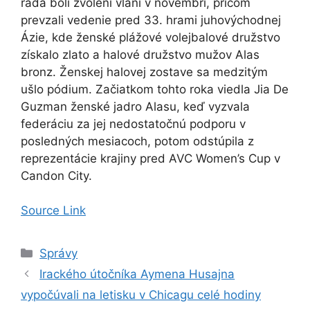
rada boli zvolení vlani v novembri, pričom
prevzali vedenie pred 33. hrami juhovýchodnej
Ázie, kde ženské plážové volejbalové družstvo
získalo zlato a halové družstvo mužov Alas
bronz. Ženskej halovej zostave sa medzitým
ušlo pódium. Začiatkom tohto roka viedla Jia De
Guzman ženské jadro Alasu, keď vyzvala
federáciu za jej nedostatočnú podporu v
posledných mesiacoch, potom odstúpila z
reprezentácie krajiny pred AVC Women’s Cup v
Candon City.
Source Link
Kategórie
Správy
Irackého útočníka Aymena Husajna
vypočúvali na letisku v Chicagu celé hodiny