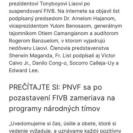
prezidentovi Tonyboyovi Liaovi po
suspendovaní FIVB. Na internete sa objavil list
podpísaný predsedom Dr. Arnelom Hajanom,
viceprezidentom Yulom Benosaom, generálnym
tajomníkom Otiem Camangianom a audítorom
Rogerom Banzuelom, v ktorom vyjadrujú
nedôveru Liaovi. Členovia predstavenstva
Sherwin Maganda, Fr. List podpísali aj Victor
Calvo Jr., Danilo Cong-o, Socorro Calleja-Uy a
Edward Lee.
PREČÍTAJTE SI: PNVF sa po
pozastavení FIVB zameriava na
programy národných tímov
„Uvedomujeme si čas, úsilie a obete, ktoré si
vedenie vyžaduje, a uznávame každý pozitívny