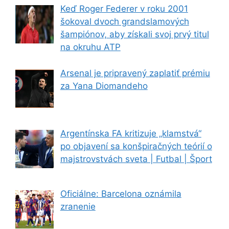
Keď Roger Federer v roku 2001
šokoval dvoch grandslamových
šampiónov, aby získali svoj prvý titul
na okruhu ATP
Arsenal je pripravený zaplatiť prémiu
za Yana Diomandeho
Argentínska FA kritizuje „klamstvá“
po objavení sa konšpiračných teórií o
majstrovstvách sveta | Futbal | Šport
Oficiálne: Barcelona oznámila
zranenie