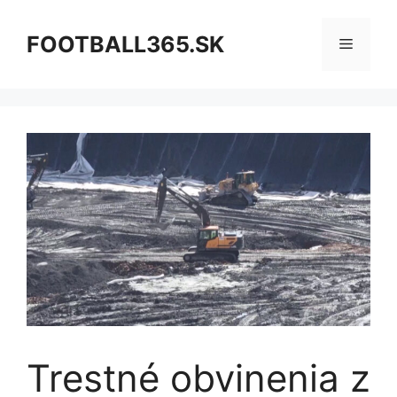
Preskočiť
na
FOOTBALL365.SK
Menu
obsah
Trestné obvinenia z