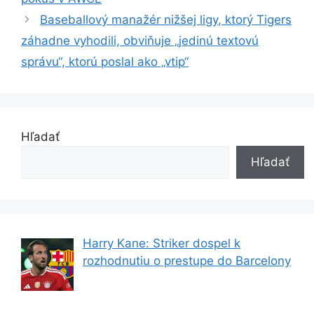
Baseballový manažér nižšej ligy, ktorý Tigers
záhadne vyhodili, obviňuje „jedinú textovú
správu“, ktorú poslal ako „vtip“
Hľadať
Hľadať
Harry Kane: Striker dospel k
rozhodnutiu o prestupe do Barcelony