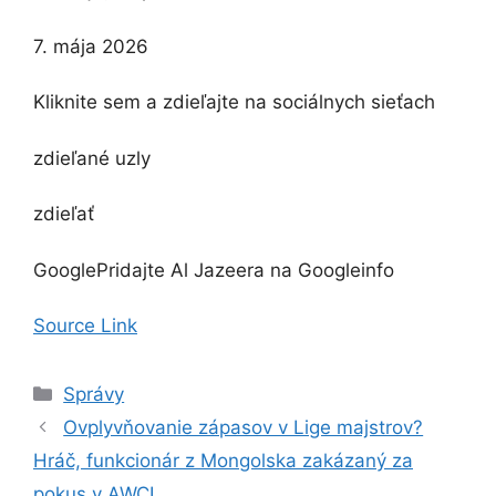
Zverejnené
7. mája 2026
7.
mája
Kliknite sem a zdieľajte na sociálnych sieťach
2026
zdieľané uzly
zdieľať
Google
Pridajte Al Jazeera na Google
info
Source Link
Kategórie
Správy
Ovplyvňovanie zápasov v Lige majstrov?
Hráč, funkcionár z Mongolska zakázaný za
pokus v AWCL