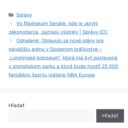
Kategórie
Správy
Vo filipínskom Senáte, kde je ukrytý
zákonodarca, zaznejú výstrely | Správy ICC
Odhalené: Objavujú sa nové plány pre
najväčšiu arénu v Spojenom kráľovstve –
„Londýnské koloseum“, ktorá má byť postavená
v olympijskom parku a ktorá bude hostiť 25 000
fanúšikov športu vrátane NBA Europe
Hľadať
Hľadať