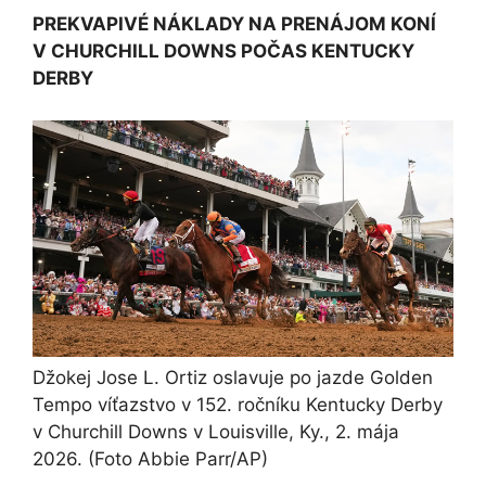
PREKVAPIVÉ NÁKLADY NA PRENÁJOM KONÍ
V CHURCHILL DOWNS POČAS KENTUCKY
DERBY
Džokej Jose L. Ortiz oslavuje po jazde Golden
Tempo víťazstvo v 152. ročníku Kentucky Derby
v Churchill Downs v Louisville, Ky., 2. mája
2026.
(Foto Abbie Parr/AP)