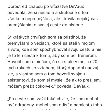
Uprostred chaosu po víťazstve DeVaux
povedala, že si nesadla a skutočne o tom
všetkom nepremýšľala, ale strávila nejaký čas
premýšľaním o svojej ceste do histórie.
„V krátkych chvíľach som sa pristihol, že
premýšľam o veciach, ktoré sa stali v mojom
živote, kde som spochybňoval svoju cestu a nie
je to len cesta k tomu, aby som bol trénerom.
Hovoril som o niečom, čo sa stalo v mojich 20-
tych rokoch so vzťahom, ktorý dopadol naozaj
zle, a vlastne som o tom hovoril svojmu
asistentovi, že som si myslel, že ak to prežijem,
môžem prežiť čokoľvek,“ povedal DeVaux.
„Po ceste som zažil také chvíle, že som mohol
byť odradený, mohol som odísť a namiesto toho