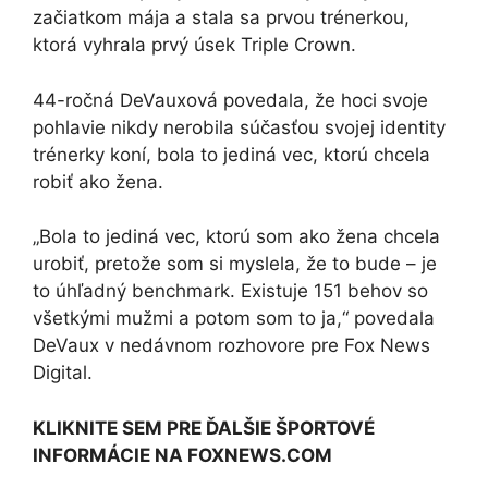
začiatkom mája a stala sa prvou trénerkou,
ktorá vyhrala prvý úsek Triple Crown.
44-ročná DeVauxová povedala, že hoci svoje
pohlavie nikdy nerobila súčasťou svojej identity
trénerky koní, bola to jediná vec, ktorú chcela
robiť ako žena.
„Bola to jediná vec, ktorú som ako žena chcela
urobiť, pretože som si myslela, že to bude – je
to úhľadný benchmark. Existuje 151 behov so
všetkými mužmi a potom som to ja,“ povedala
DeVaux v nedávnom rozhovore pre Fox News
Digital.
KLIKNITE SEM PRE ĎALŠIE ŠPORTOVÉ
INFORMÁCIE NA FOXNEWS.COM