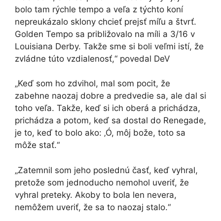
bolo tam rýchle tempo a veľa z týchto koní
nepreukázalo sklony chcieť prejsť míľu a štvrť.
Golden Tempo sa približovalo na míli a 3/16 v
Louisiana Derby. Takže sme si boli veľmi istí, že
zvládne túto vzdialenosť,“ povedal DeV
„Keď som ho zdvihol, mal som pocit, že
zabehne naozaj dobre a predvedie sa, ale dal si
toho veľa. Takže, keď si ich oberá a prichádza,
prichádza a potom, keď sa dostal do Renegade,
je to, keď to bolo ako: ‚Ó, môj bože, toto sa
môže stať.“
„Zatemnil som jeho poslednú časť, keď vyhral, ​​
pretože som jednoducho nemohol uveriť, že
vyhral preteky. Akoby to bola len nevera,
nemôžem uveriť, že sa to naozaj stalo.“