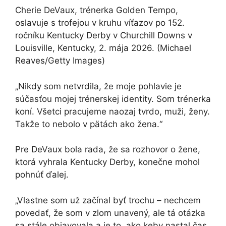
Cherie DeVaux, trénerka Golden Tempo,
oslavuje s trofejou v kruhu víťazov po 152.
ročníku Kentucky Derby v Churchill Downs v
Louisville, Kentucky, 2. mája 2026.
(Michael
Reaves/Getty Images)
„Nikdy som netvrdila, že moje pohlavie je
súčasťou mojej trénerskej identity. Som trénerka
koní. Všetci pracujeme naozaj tvrdo, muži, ženy.
Takže to nebolo v pätách ako žena.“
Pre DeVaux bola rada, že sa rozhovor o žene,
ktorá vyhrala Kentucky Derby, konečne mohol
pohnúť ďalej.
„Vlastne som už začínal byť trochu – nechcem
povedať, že som v zlom unavený, ale tá otázka
sa stále objavovala a je to, ako keby nastal čas,