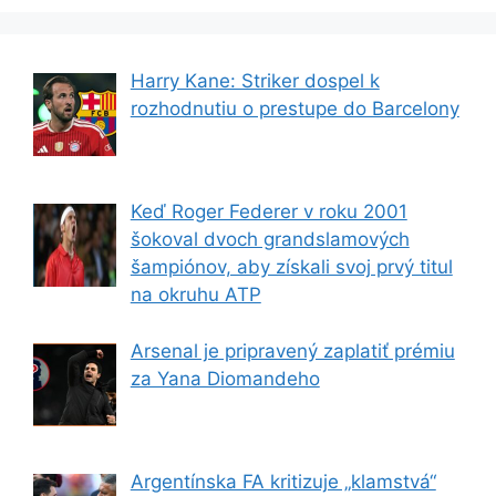
Harry Kane: Striker dospel k
rozhodnutiu o prestupe do Barcelony
Keď Roger Federer v roku 2001
šokoval dvoch grandslamových
šampiónov, aby získali svoj prvý titul
na okruhu ATP
Arsenal je pripravený zaplatiť prémiu
za Yana Diomandeho
Argentínska FA kritizuje „klamstvá“