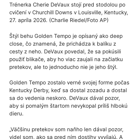
Trénerka Cherie DeVaux stojí pred stodolou po
cvičení v Churchill Downs v Louisville, Kentucky,
27. apríla 2026.
(Charlie Riedel/Foto AP)
Štýl behu Golden Tempo je opísaný ako deep
close, čo znamená, že prichádza k balíku z
cesty z neho. DeVaux povedal, že sa pokúsili
použiť blikače, aby ho viac zaujali na začiatku
pretekov, ale to jednoducho nie je jeho štýl.
Golden Tempo zostalo verné svojej forme počas
Kentucky Derby, keď sa dostal zozadu a dostal
sa do vedenia neskoro. DeVaux dával pozor,
aby si pomalým štartom nevykopal príliš hlbokú
dieru.
„Väčšinu pretekov som naňho len dával pozor,
videl som, ako sa pred ním dostihy vyvíjajú. A