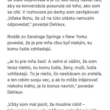
aby sa konverzácia posunula od toho, ako som
sa cítil. V rozhovore po derby som zavtipkoval:
„Vďaka Bohu, že už na túto otázku nemusím
odpovedať,“ povedal DeVaux.
Rodák zo Saratoga Springs v New Yorku
povedal, že je pre mňa cťou byť niekým, ku
komu ľudia vzhliadajú.
„Je to pre mňa česť. A veľmi si vážim, že som
teraz niekto, ku komu ľudia, ženy, muži, ľudia
vzhliadajú. To je niečo, čo nestrácam zo zreteľa,
a len robím svoju vec, a ak to môže inšpirovať
niekoho iného, ​​je to bonus navrch,“ povedal
DeVaux.
„Vždy som mal pocit, že musíme robiť –