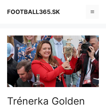
Preskočiť
na
FOOTBALL365.SK
Menu
obsah
Trénerka Golden