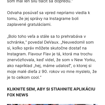
som mal len silu tlačiť sa dopredu.“
Odvaha posúvať sa vpred nepriamo viedla k
tomu, že jej správy na Instagrame boli
zaplavené gratuláciami.
„Bolo toho veľa a stále sa to prehrabáva v
schránke,“ povedal DeVaux. „Neuvedomil som
si, koľko správ môžete skutočne dostať na
Instagram. Flavour Flav je tá, ktorá ma trochu
znervózňovala, keď videl, že som v New Yorku,
ako napríklad „hej, máme udalosť“, o ktorej si
moje malé dieťa z 90. rokov vo mne myslelo, že
je to celkom cool.“
KLIKNITE SEM, ABY SI STIAHNITE APLIKÁCIU
FOX NEWS