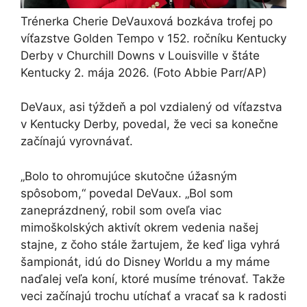
Trénerka Cherie DeVauxová bozkáva trofej po
víťazstve Golden Tempo v 152. ročníku Kentucky
Derby v Churchill Downs v Louisville v štáte
Kentucky 2. mája 2026.
(Foto Abbie Parr/AP)
DeVaux, asi týždeň a pol vzdialený od víťazstva
v Kentucky Derby, povedal, že veci sa konečne
začínajú vyrovnávať.
„Bolo to ohromujúce skutočne úžasným
spôsobom,“ povedal DeVaux. „Bol som
zaneprázdnený, robil som oveľa viac
mimoškolských aktivít okrem vedenia našej
stajne, z čoho stále žartujem, že keď liga vyhrá
šampionát, idú do Disney Worldu a my máme
naďalej veľa koní, ktoré musíme trénovať. Takže
veci začínajú trochu utíchať a vracať sa k radosti