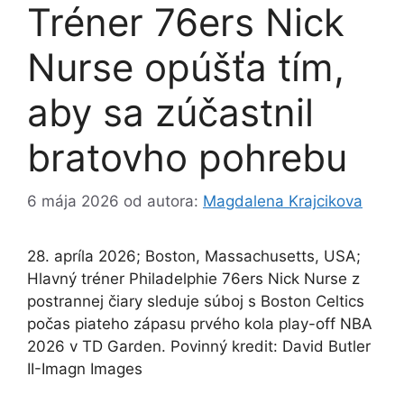
Tréner 76ers Nick
Nurse opúšťa tím,
aby sa zúčastnil
bratovho pohrebu
6 mája 2026
od autora:
Magdalena Krajcikova
28. apríla 2026; Boston, Massachusetts, USA;
Hlavný tréner Philadelphie 76ers Nick Nurse z
postrannej čiary sleduje súboj s Boston Celtics
počas piateho zápasu prvého kola play-off NBA
2026 v TD Garden. Povinný kredit: David Butler
II-Imagn Images