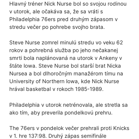
Hlavný tréner Nick Nurse bol so svojou rodinou
v utorok, ale očakáva sa, že sa vráti s
Philadelphia 76ers pred druhým zápasom v
stredu večer po pohrebe svojho brata.
Steve Nurse zomrel minulú stredu vo veku 62
rokov a pohrebná služba po jeho nečakanej
smrti bola naplánovaná na utorok v Ankeny v
štáte Iowa. Steve Nurse bol starší brat Nicka
Nursea a bol dlhoročným manažérom tímu na
University of Northern Iowa, kde Nick Nurse
hrával basketbal v rokoch 1985-1989.
Philadelphia v utorok netrénovala, ale stretla sa
ako tím, aby preverila pondelkovú prehru.
The 76ers v pondelok večer prehrali proti Knicks
v 1. hre 137:98. Druhý zápas semifinále