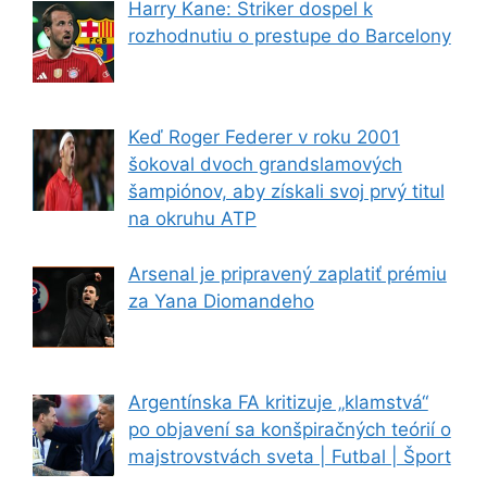
Harry Kane: Striker dospel k
rozhodnutiu o prestupe do Barcelony
Keď Roger Federer v roku 2001
šokoval dvoch grandslamových
šampiónov, aby získali svoj prvý titul
na okruhu ATP
Arsenal je pripravený zaplatiť prémiu
za Yana Diomandeho
Argentínska FA kritizuje „klamstvá“
po objavení sa konšpiračných teórií o
majstrovstvách sveta | Futbal | Šport