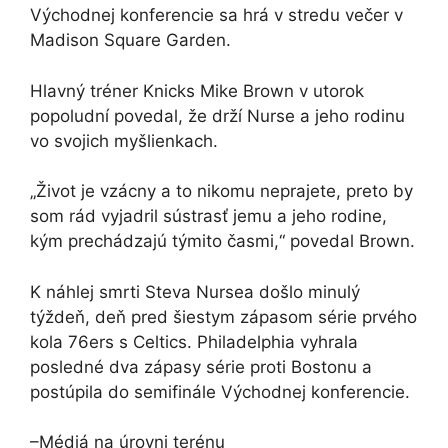
Východnej konferencie sa hrá v stredu večer v
Madison Square Garden.
Hlavný tréner Knicks Mike Brown v utorok
popoludní povedal, že drží Nurse a jeho rodinu
vo svojich myšlienkach.
„Život je vzácny a to nikomu neprajete, preto by
som rád vyjadril sústrasť jemu a jeho rodine,
kým prechádzajú týmito časmi,“ povedal Brown.
K náhlej smrti Steva Nursea došlo minulý
týždeň, deň pred šiestym zápasom série prvého
kola 76ers s Celtics. Philadelphia vyhrala
posledné dva zápasy série proti Bostonu a
postúpila do semifinále Východnej konferencie.
–Médiá na úrovni terénu