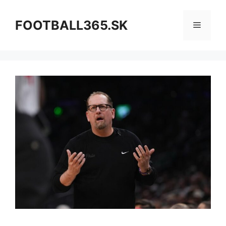
Preskočiť
na
FOOTBALL365.SK
Menu
obsah