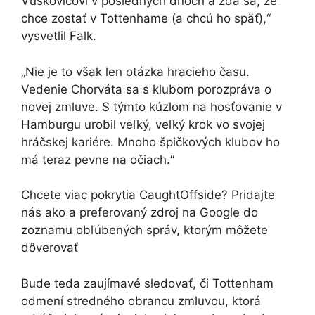
Vuskovičovi
v posledných dňoch a zdá sa, že
chce zostať v Tottenhame (a chcú ho späť),“
vysvetlil Falk.
„Nie je to však len otázka hracieho času.
Vedenie Chorváta sa s klubom porozpráva o
novej zmluve. S týmto kúzlom na hosťovanie v
Hamburgu urobil veľký, veľký krok vo svojej
hráčskej kariére. Mnoho špičkových klubov ho
má teraz pevne na očiach.“
Chcete viac pokrytia CaughtOffside? Pridajte
nás ako a
preferovaný zdroj na Google
do
zoznamu obľúbených správ, ktorým môžete
dôverovať
Bude teda zaujímavé sledovať, či Tottenham
odmení stredného obrancu zmluvou, ktorá