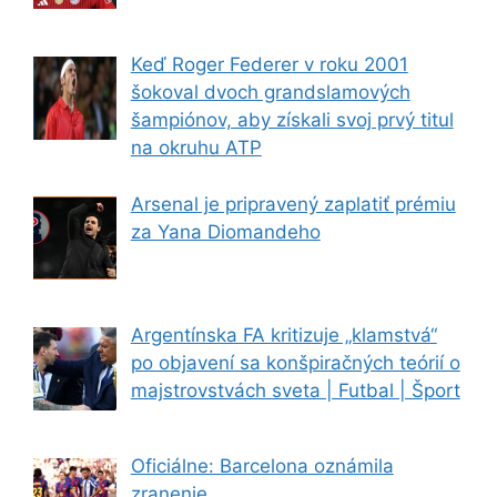
Keď Roger Federer v roku 2001
šokoval dvoch grandslamových
šampiónov, aby získali svoj prvý titul
na okruhu ATP
Arsenal je pripravený zaplatiť prémiu
za Yana Diomandeho
Argentínska FA kritizuje „klamstvá“
po objavení sa konšpiračných teórií o
majstrovstvách sveta | Futbal | Šport
Oficiálne: Barcelona oznámila
zranenie