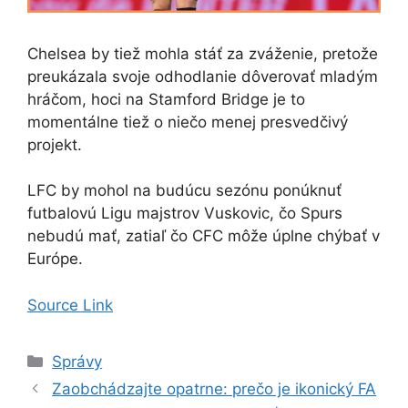
Chelsea by tiež mohla stáť za zváženie, pretože
preukázala svoje odhodlanie dôverovať mladým
hráčom, hoci na Stamford Bridge je to
momentálne tiež o niečo menej presvedčivý
projekt.
LFC by mohol na budúcu sezónu ponúknuť
futbalovú Ligu majstrov Vuskovic, čo Spurs
nebudú mať, zatiaľ čo CFC môže úplne chýbať v
Európe.
Source Link
Kategórie
Správy
Zaobchádzajte opatrne: prečo je ikonický FA