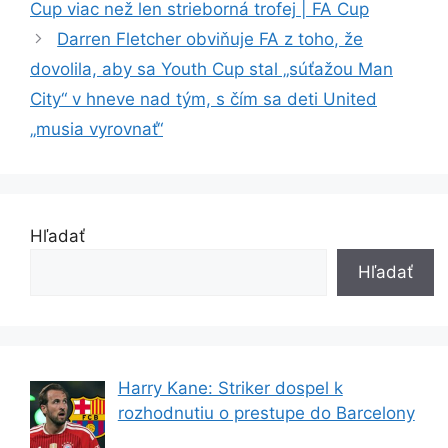
Cup viac než len strieborná trofej | FA Cup
Darren Fletcher obviňuje FA z toho, že
dovolila, aby sa Youth Cup stal „súťažou Man
City“ v hneve nad tým, s čím sa deti United
„musia vyrovnať“
Hľadať
Hľadať
Harry Kane: Striker dospel k
rozhodnutiu o prestupe do Barcelony