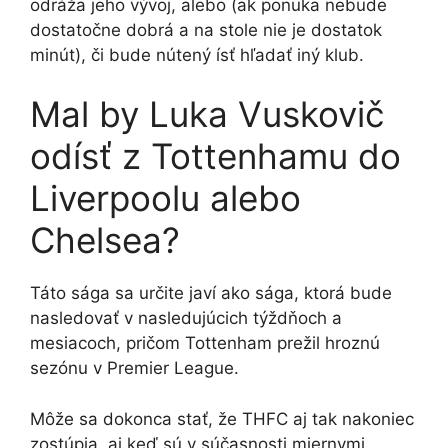
odráža jeho vývoj, alebo (ak ponuka nebude
dostatočne dobrá a na stole nie je dostatok
minút), či bude nútený ísť hľadať iný klub.
Mal by Luka Vuskovič
odísť z Tottenhamu do
Liverpoolu alebo
Chelsea?
Táto sága sa určite javí ako sága, ktorá bude
nasledovať v nasledujúcich týždňoch a
mesiacoch, pričom Tottenham prežil hroznú
sezónu v Premier League.
Môže sa dokonca stať, že THFC aj tak nakoniec
zostúpia, aj keď sú v súčasnosti miernymi