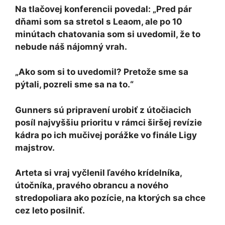
Na tlačovej konferencii povedal: „Pred pár
dňami som sa stretol s Leaom, ale po 10
minútach chatovania som si uvedomil, že to
nebude náš nájomný vrah.
„Ako som si to uvedomil? Pretože sme sa
pýtali, pozreli sme sa na to.“
Gunners sú pripravení urobiť z útočiacich
posíl najvyššiu prioritu v rámci širšej revízie
kádra po ich mučivej porážke vo finále Ligy
majstrov.
Arteta si vraj vyčlenil ľavého krídelníka,
útočníka, pravého obrancu a nového
stredopoliara ako pozície, na ktorých sa chce
cez leto posilniť.