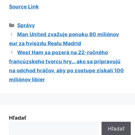
Source Link
Kategórie
Správy
Man United zvažuje ponuku 80 miliónov
eur za hviezdu Realu Madrid
West Ham sa pozerá na 22-ročného
francúzskeho tvorcu hry… ako sa pripravujú
na odchod hráčov, aby po zostupe získali 100
miliónov libier
Hľadať
Hľadať