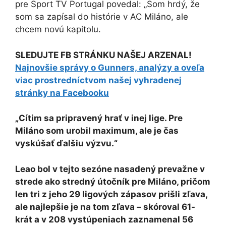
pre Sport TV Portugal povedal: „Som hrdý, že
som sa zapísal do histórie v AC Miláno, ale
chcem novú kapitolu.
SLEDUJTE FB STRÁNKU NAŠEJ ARZENAL!
Najnovšie správy o Gunners, analýzy a oveľa
viac prostredníctvom našej vyhradenej
stránky na Facebooku
„Cítim sa pripravený hrať v inej lige. Pre
Miláno som urobil maximum, ale je čas
vyskúšať ďalšiu výzvu.“
Leao bol v tejto sezóne nasadený prevažne v
strede ako stredný útočník pre Miláno, pričom
len tri z jeho 29 ligových zápasov prišli zľava,
ale najlepšie je na tom zľava – skóroval 61-
krát a v 208 vystúpeniach zaznamenal 56