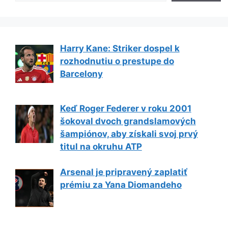
Harry Kane: Striker dospel k
rozhodnutiu o prestupe do
Barcelony
Keď Roger Federer v roku 2001
šokoval dvoch grandslamových
šampiónov, aby získali svoj prvý
titul na okruhu ATP
Arsenal je pripravený zaplatiť
prémiu za Yana Diomandeho