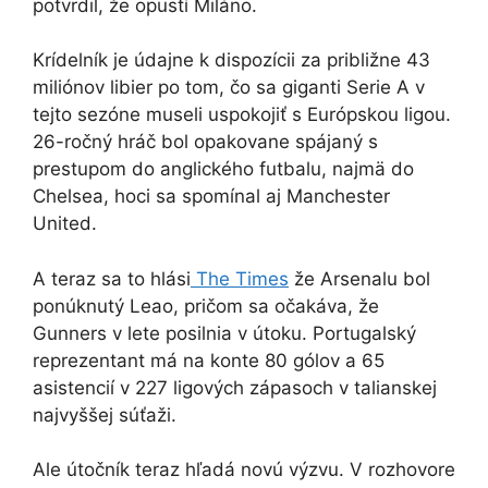
potvrdil, že opustí Miláno.
Krídelník je údajne k dispozícii za približne 43
miliónov libier po tom, čo sa giganti Serie A v
tejto sezóne museli uspokojiť s Európskou ligou.
26-ročný hráč bol opakovane spájaný s
prestupom do anglického futbalu, najmä do
Chelsea, hoci sa spomínal aj Manchester
United.
A teraz sa to hlási
The Times
že Arsenalu bol
ponúknutý Leao, pričom sa očakáva, že
Gunners v lete posilnia v útoku. Portugalský
reprezentant má na konte 80 gólov a 65
asistencií v 227 ligových zápasoch v talianskej
najvyššej súťaži.
Ale útočník teraz hľadá novú výzvu. V rozhovore