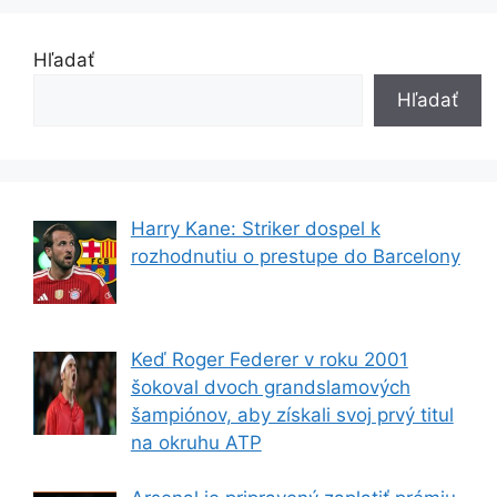
Hľadať
Hľadať
Harry Kane: Striker dospel k
rozhodnutiu o prestupe do Barcelony
Keď Roger Federer v roku 2001
šokoval dvoch grandslamových
šampiónov, aby získali svoj prvý titul
na okruhu ATP