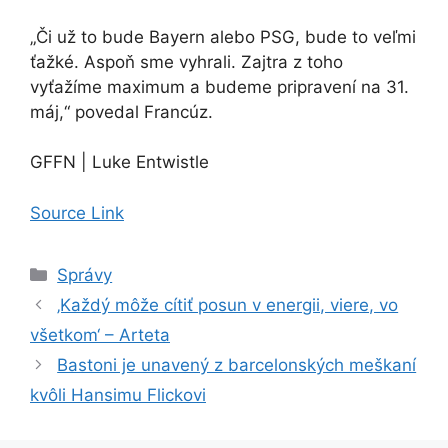
„Či už to bude Bayern alebo PSG, bude to veľmi
ťažké. Aspoň sme vyhrali. Zajtra z toho
vyťažíme maximum a budeme pripravení na 31.
máj,“ povedal Francúz.
GFFN | Luke Entwistle
Source Link
Kategórie
Správy
‚Každý môže cítiť posun v energii, viere, vo
všetkom‘ – Arteta
Bastoni je unavený z barcelonských meškaní
kvôli Hansimu Flickovi