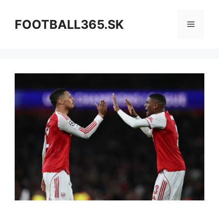
Preskočiť
na
FOOTBALL365.SK
Menu
obsah