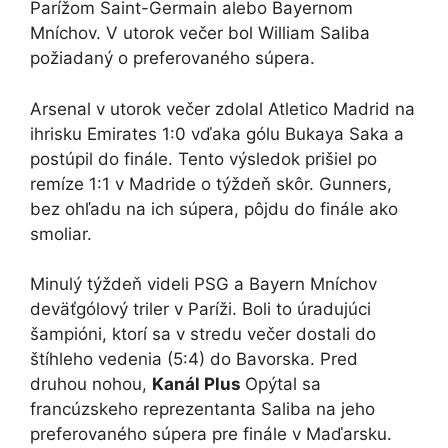
Parížom Saint-Germain alebo Bayernom
Mníchov. V utorok večer bol William Saliba
požiadaný o preferovaného súpera.
Arsenal v utorok večer zdolal Atletico Madrid na
ihrisku Emirates 1:0 vďaka gólu Bukaya Saka a
postúpil do finále. Tento výsledok prišiel po
remíze 1:1 v Madride o týždeň skôr. Gunners,
bez ohľadu na ich súpera, pôjdu do finále ako
smoliar.
Minulý týždeň videli PSG a Bayern Mníchov
deväťgólový triler v Paríži. Boli to úradujúci
šampióni, ktorí sa v stredu večer dostali do
štíhleho vedenia (5:4) do Bavorska. Pred
druhou nohou,
Kanál Plus
Opýtal sa
francúzskeho reprezentanta Saliba na jeho
preferovaného súpera pre finále v Maďarsku.