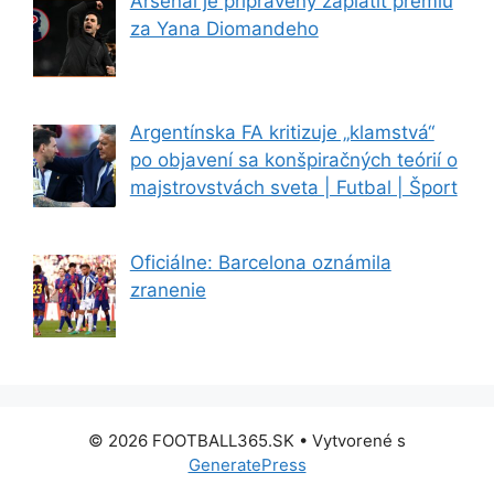
Arsenal je pripravený zaplatiť prémiu
za Yana Diomandeho
Argentínska FA kritizuje „klamstvá“
po objavení sa konšpiračných teórií o
majstrovstvách sveta | Futbal | Šport
Oficiálne: Barcelona oznámila
zranenie
© 2026 FOOTBALL365.SK
• Vytvorené s
GeneratePress