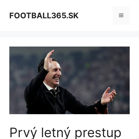
Preskočiť
na
FOOTBALL365.SK
Menu
obsah
Prvý letný prestup