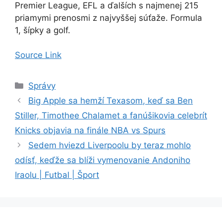
Premier League, EFL a ďalších s najmenej 215
priamymi prenosmi z najvyššej súťaže.
Formula
1, šípky a golf.
Source Link
Kategórie
Správy
Big Apple sa hemží Texasom, keď sa Ben
Stiller, Timothee Chalamet a fanúšikovia celebrít
Knicks objavia na finále NBA vs Spurs
Sedem hviezd Liverpoolu by teraz mohlo
odísť, keďže sa blíži vymenovanie Andoniho
Iraolu | Futbal | Šport