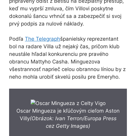
pripravený odísť z Betisu na bezplatný prestup,
keď mu vyprší zmluva, čím Villovi poskytne
dokonalú šancu vrhnúť sa a zabezpečiť si svoj
prvý podpis za nulové náklady.
Podľa
The Telegraph
španielsky reprezentant
bol na radare Villa už nejaký čas, pričom klub
neustále hľadal konkurenciu pre pravého
obrancu Mattyho Casha. Minguezova
všestrannosť naprieč celou obrannou líniou by z
neho mohla urobiť skvelú posilu pre Emeryho.
Oscar Mingueza je kľúčovým cieľom Aston
Villy
(Obrázok: Ivan Terron/Europa Press
cez Getty Images)