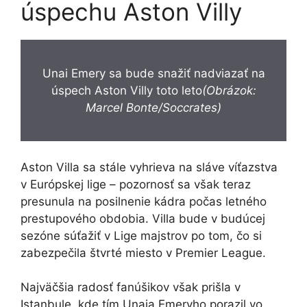
úspechu Aston Villy
Unai Emery sa bude snažiť nadviazať na
úspech Aston Villy toto leto
(Obrázok:
Marcel Bonte/Soccrates)
Aston Villa sa stále vyhrieva na sláve víťazstva
v Európskej lige – pozornosť sa však teraz
presunula na posilnenie kádra počas letného
prestupového obdobia. Villa bude v budúcej
sezóne súťažiť v Lige majstrov po tom, čo si
zabezpečila štvrté miesto v Premier League.
Najväčšia radosť fanúšikov však prišla v
Istanbule, kde tím Unaia Emeryho porazil vo