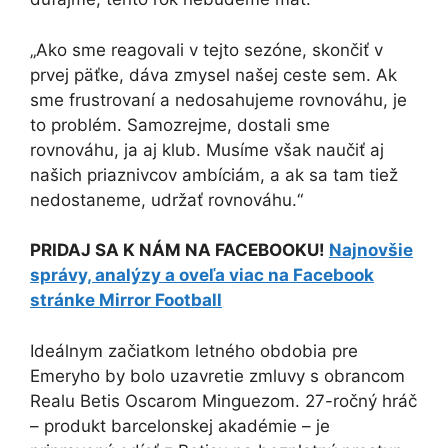
„Ako sme reagovali v tejto sezóne, skončiť v
prvej päťke, dáva zmysel našej ceste sem. Ak
sme frustrovaní a nedosahujeme rovnováhu, je
to problém. Samozrejme, dostali sme
rovnováhu, ja aj klub. Musíme však naučiť aj
našich priaznivcov ambíciám, a ak sa tam tiež
nedostaneme, udržať rovnováhu.“
PRIDAJ SA K NÁM NA FACEBOOKU!
Najnovšie
správy, analýzy a oveľa viac na Facebook
stránke Mirror Football
Ideálnym začiatkom letného obdobia pre
Emeryho by bolo uzavretie zmluvy s obrancom
Realu Betis Oscarom Minguezom. 27-ročný hráč
– produkt barcelonskej akadémie – je