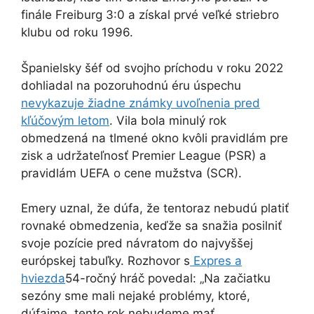
finále Freiburg 3:0 a získal prvé veľké striebro
klubu od roku 1996.
Španielsky šéf od svojho príchodu v roku 2022
dohliadal na pozoruhodnú éru úspechu
nevykazuje žiadne známky uvoľnenia pred
kľúčovým letom
. Vila bola minulý rok
obmedzená na tlmené okno kvôli pravidlám pre
zisk a udržateľnosť Premier League (PSR) a
pravidlám UEFA o cene mužstva (SCR).
Emery uznal, že dúfa, že tentoraz nebudú platiť
rovnaké obmedzenia, keďže sa snažia posilniť
svoje pozície pred návratom do najvyššej
európskej tabuľky. Rozhovor s
Expres a
hviezda
54-ročný hráč povedal: „Na začiatku
sezóny sme mali nejaké problémy, ktoré,
dúfajme, tento rok nebudeme mať.