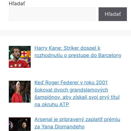
Hľadať
Hľadať
Harry Kane: Striker dospel k
rozhodnutiu o prestupe do Barcelony
Keď Roger Federer v roku 2001
šokoval dvoch grandslamových
šampiónov, aby získali svoj prvý titul
na okruhu ATP
Arsenal je pripravený zaplatiť prémiu
za Yana Diomandeho