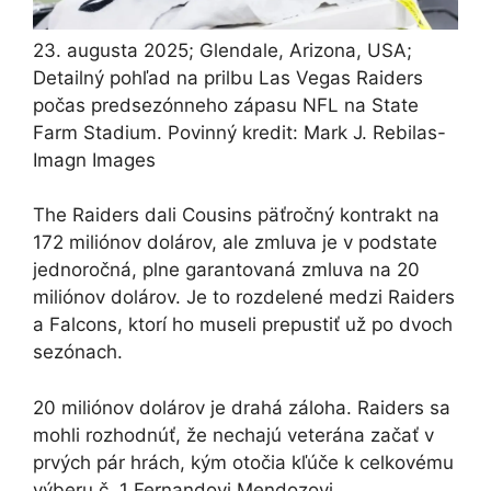
23. augusta 2025; Glendale, Arizona, USA;
Detailný pohľad na prilbu Las Vegas Raiders
počas predsezónneho zápasu NFL na State
Farm Stadium. Povinný kredit: Mark J. Rebilas-
Imagn Images
The Raiders dali Cousins ​​​​päťročný kontrakt na
172 miliónov dolárov, ale zmluva je v podstate
jednoročná, plne garantovaná zmluva na 20
miliónov dolárov. Je to rozdelené medzi Raiders
a Falcons, ktorí ho museli prepustiť už po dvoch
sezónach.
20 miliónov dolárov je drahá záloha. Raiders sa
mohli rozhodnúť, že nechajú veterána začať v
prvých pár hrách, kým otočia kľúče k celkovému
výberu č. 1 Fernandovi Mendozovi.