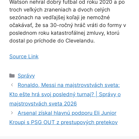
Watson nehral dobrý futbal od roku 2020 a po
troch veľkých zraneniach a dvoch celých
sezónach na vedľajšej koľaji je nemožné
očakávať, že sa 30-ročný hráč vráti do formy v
poslednom roku katastrofálnej zmluvy, ktorú
dostal po príchode do Clevelandu.
Source Link
Kategórie
Správy
Ronaldo, Messi na majstrovstvách sveta:
Kto ešte hrá svoj posledný turnaj? | Správy o
majstrovstvách sveta 2026
Arsenal získal hlavnú podporu Eli Junior
Kroupi s PSG OUT z prestupových pretekov