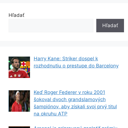
Hľadať
Hľadať
Harry Kane: Striker dospel k
rozhodnutiu o prestupe do Barcelony
Keď Roger Federer v roku 2001
šokoval dvoch grandslamových
šampiónov, aby získali svoj prvý titul
na okruhu ATP