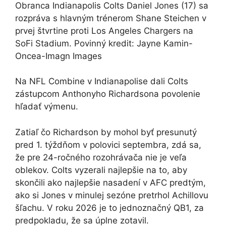
Obranca Indianapolis Colts Daniel Jones (17) sa
rozpráva s hlavným trénerom Shane Steichen v
prvej štvrtine proti Los Angeles Chargers na
SoFi Stadium. Povinný kredit: Jayne Kamin-
Oncea-Imagn Images
Na NFL Combine v Indianapolise dali Colts
zástupcom Anthonyho Richardsona povolenie
hľadať výmenu.
Zatiaľ čo Richardson by mohol byť presunutý
pred 1. týždňom v polovici septembra, zdá sa,
že pre 24-ročného rozohrávača nie je veľa
oblekov. Colts vyzerali najlepšie na to, aby
skončili ako najlepšie nasadení v AFC predtým,
ako si Jones v minulej sezóne pretrhol Achillovu
šľachu. V roku 2026 je to jednoznačný QB1, za
predpokladu, že sa úplne zotavil.