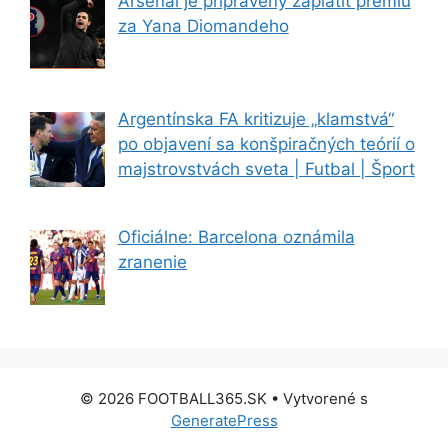
Arsenal je pripravený zaplatiť prémiu
za Yana Diomandeho
Argentínska FA kritizuje „klamstvá“
po objavení sa konšpiračných teórií o
majstrovstvách sveta | Futbal | Šport
Oficiálne: Barcelona oznámila
zranenie
© 2026 FOOTBALL365.SK
• Vytvorené s
GeneratePress