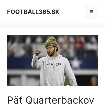
Preskočiť
na
FOOTBALL365.SK
Menu
obsah
Päť Quarterbackov