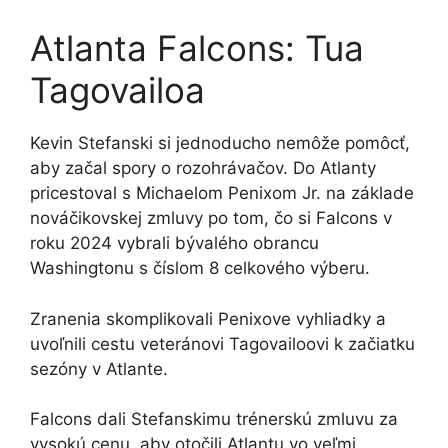
Atlanta Falcons: Tua
Tagovailoa
Kevin Stefanski si jednoducho nemôže pomôcť,
aby začal spory o rozohrávačov. Do Atlanty
pricestoval s Michaelom Penixom Jr. na základe
nováčikovskej zmluvy po tom, čo si Falcons v
roku 2024 vybrali bývalého obrancu
Washingtonu s číslom 8 celkového výberu.
Zranenia skomplikovali Penixove vyhliadky a
uvoľnili cestu veteránovi Tagovailoovi k začiatku
sezóny v Atlante.
Falcons dali Stefanskimu trénerskú zmluvu za
vysokú cenu, aby otočili Atlantu vo veľmi