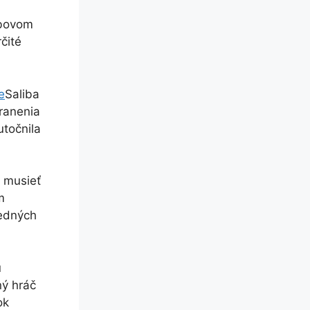
ibovom
čité
e
Saliba
ranenia
utočnila
e musieť
m
ledných
u
ný hráč
ok