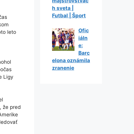
majstrovstvác
h sveta |
Futbal | Šport
čas
tkom
Ofic
to leto
iáln
e:
Barc
elona oznámila
mohol
zranenie
počas
e Ligy
el
, že pred
Amerike
ledovať