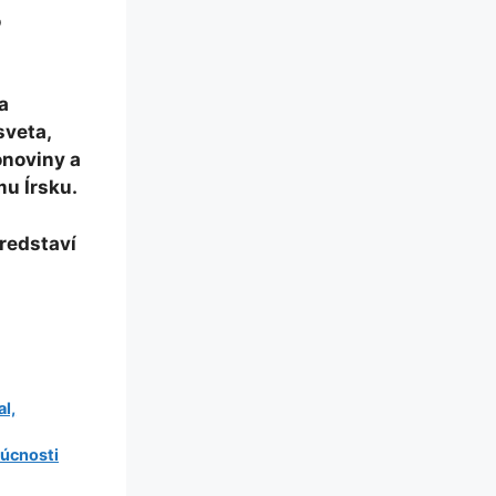
o
a
sveta,
onoviny a
u Írsku.
predstaví
l,
dúcnosti