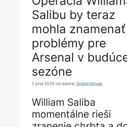
Operácia William
Salibu by teraz
mohla znamenať
problémy pre
Arsenal v budúce
sezóne
2 júna 2026
od autora:
Ondrej Novak
William Saliba
momentálne rieši
zranenie chrbta a d