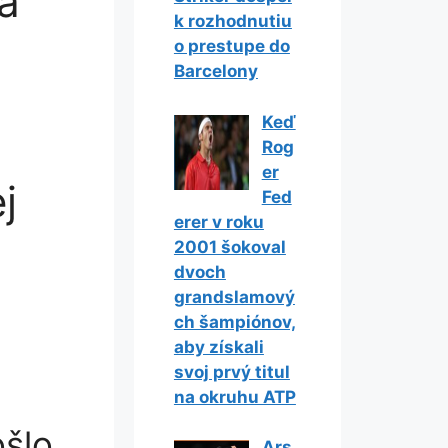
a
k rozhodnutiu
o prestupe do
Barcelony
Keď
Rog
er
j
Fed
erer v roku
2001 šokoval
dvoch
grandslamový
ch šampiónov,
aby získali
svoj prvý titul
na okruhu ATP
ošlo
Ars