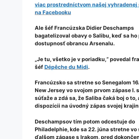
viac prostredníctvom našej vyhradenej
na Facebooku
Ale šéf Francúzska Didier Deschamps
bagatelizoval obavy o Salibu, keď sa ho 
dostupnosť obrancu Arsenalu.
„Je tu, všetko je v poriadku,“ povedal f
šéf
Dépêche du Midi
.
Francúzsko sa stretne so Senegalom 16.
New Jersey vo svojom prvom zápase I. 
súťaže a zdá sa, že Saliba čaká boj o to, 
dispozícii na úvodný zápas svojej krajin
Deschampsov tím potom odcestuje do
Philadelphie, kde sa 22. júna stretne vo
ďalšom zápase s Irakom, pred dokonče