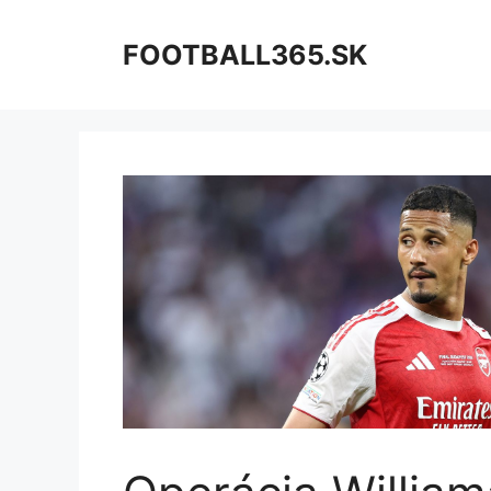
Preskočiť
na
FOOTBALL365.SK
obsah