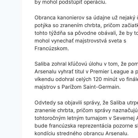
by mohol podstúpiť operáciu.
Obranca kanonierov sa údajne už nejaký 
potýka so zranením chrbta, pričom začia
tohto týždňa sa pôvodne obávali, že by to
mohol vynechať majstrovstvá sveta s
Francúzskom.
Saliba zohral kľúčovú úlohu v tom, že po
Arsenalu vyhrať titul v Premier League a 
víkendu odohral celých 120 minút vo finál
majstrov s Parížom Saint-Germain.
Odvtedy sa objavili správy, že Saliba utrp
zranenie chrbta, pričom správy naznačujú
tohtoročným letným turnajom v Severnej 
bude francúzska reprezentácia pozorne s
kondíciu stredného obrancu Arsenalu.