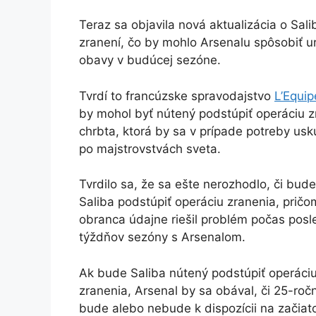
Teraz sa objavila nová aktualizácia o Sal
zranení, čo by mohlo Arsenalu spôsobiť ur
obavy v budúcej sezóne.
Tvrdí to francúzske spravodajstvo
L’Equip
by mohol byť nútený podstúpiť operáciu z
chrbta, ktorá by sa v prípade potreby usk
po majstrovstvách sveta.
Tvrdilo sa, že sa ešte nerozhodlo, či bud
Saliba podstúpiť operáciu zranenia, pričo
obranca údajne riešil problém počas pos
týždňov sezóny s Arsenalom.
Ak bude Saliba nútený podstúpiť operáci
zranenia, Arsenal by sa obával, či 25-roč
bude alebo nebude k dispozícii na začiat