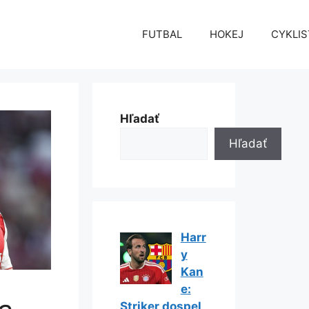
FUTBAL
HOKEJ
CYKLIS
Hľadať
Hľadať
Harr
y
Kan
e:
Striker dospel