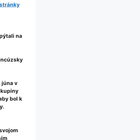
 stránky
pýtali na
rancúzsky
 júna v
skupiny
aby bol k
y.
 svojom
ním