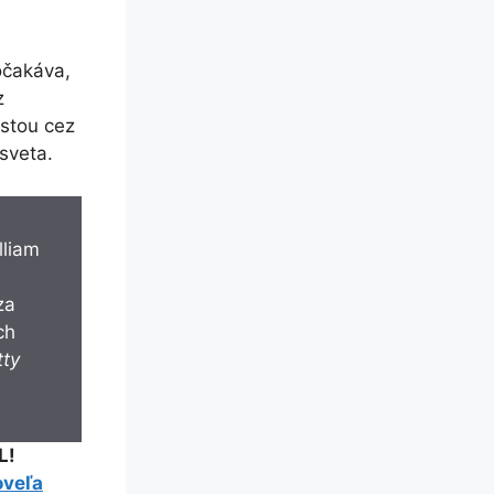
 očakáva,
z
stou cez
sveta.
za
ch
tty
L!
oveľa