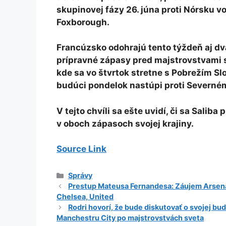
skupinovej fázy 26. júna proti Nórsku v
Foxborough.
Francúzsko odohrajú tento týždeň aj dv
prípravné zápasy pred majstrovstvami 
kde sa vo štvrtok stretne s Pobrežím Sl
budúci pondelok nastúpi proti Severném
V tejto chvíli sa ešte uvidí, či sa Saliba 
v oboch zápasoch svojej krajiny.
Source Link
Kategórie
Správy
Prestup Mateusa Fernandesa: Záujem Arsena
Chelsea, United
Rodri hovorí, že bude diskutovať o svojej bu
Manchestru City po majstrovstvách sveta