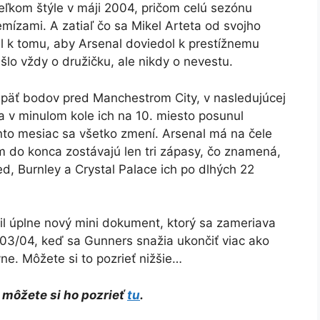
veľkom štýle v máji 2004, pričom celú sezónu
emízami. A zatiaľ čo sa Mikel Arteta od svojho
al k tomu, aby Arsenal doviedol k prestížnemu
šlo vždy o družičku, ale nikdy o nevestu.
 päť bodov pred Manchestrom City, v nasledujúcej
 v minulom kole ich na 10. miesto posunul
ento mesiac sa všetko zmení. Arsenal má na čele
om do konca zostávajú len tri zápasy, čo znamená,
d, Burnley a Crystal Palace ich po dlhých 22
il úplne nový mini dokument, ktorý sa zameriava
3/04, keď sa Gunners snažia ukončiť viac ako
e. Môžete si to pozrieť nižšie…
 môžete si ho pozrieť
tu
.