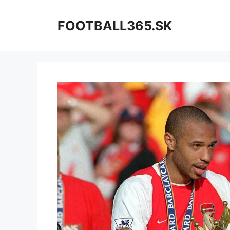
Preskočiť
na
FOOTBALL365.SK
obsah