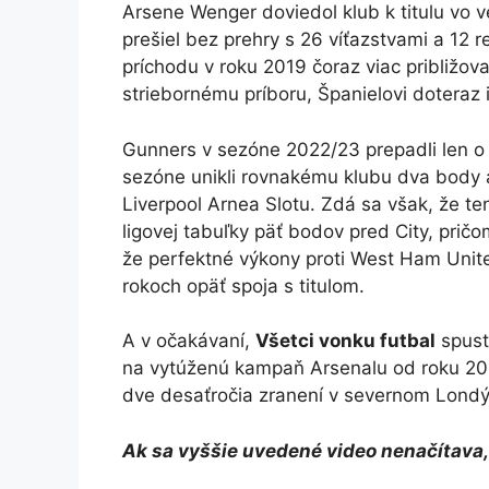
Arsene Wenger doviedol klub k titulu vo 
prešiel bez prehry s 26 víťazstvami a 12 r
príchodu v roku 2019 čoraz viac približov
striebornému príboru, Španielovi doteraz i
Gunners v sezóne 2022/23 prepadli len o
sezóne unikli rovnakému klubu dva body a
Liverpool Arnea Slotu. Zdá sa však, že t
ligovej tabuľky päť bodov pred City, prič
že perfektné výkony proti West Ham Unite
rokoch opäť spoja s titulom.
A v očakávaní,
Všetci vonku futbal
spust
na vytúženú kampaň Arsenalu od roku 200
dve desaťročia zranení v severnom Londýn
Ak sa vyššie uvedené video nenačítava,