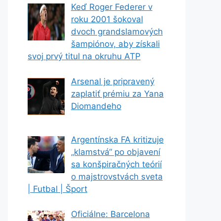
Keď Roger Federer v
roku 2001 šokoval
dvoch grandslamových
šampiónov, aby získali
svoj prvý titul na okruhu ATP
Arsenal je pripravený
zaplatiť prémiu za Yana
Diomandeho
Argentínska FA kritizuje
„klamstvá“ po objavení
sa konšpiračných teórií
o majstrovstvách sveta
| Futbal | Šport
Oficiálne: Barcelona