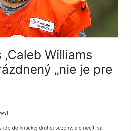
 ‚Caleb Williams
rázdnený „nie je pre
ews!
de do kritickej druhej sezóny, ale necíti sa