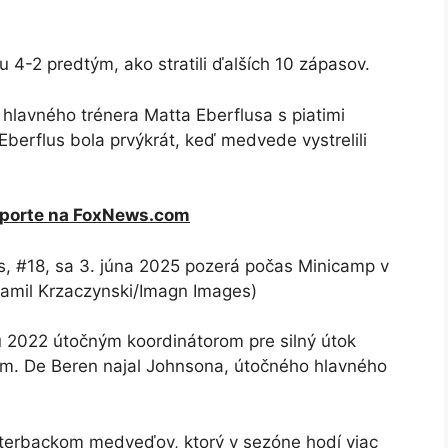
 4-2 predtým, ako stratili ďalších 10 zápasov.
 hlavného trénera Matta Eberflusa s piatimi
berflus bola prvýkrát, keď medvede vystrelili
 športe na FoxNews.com
s, #18, sa 3. júna 2025 pozerá počas Minicamp v
Kamil Krzaczynski/Imagn Images)
u 2022 útočným koordinátorom pre silný útok
rom. De Beren najal Johnsona, útočného hlavného
rterbackom medveďov, ktorý v sezóne hodí viac