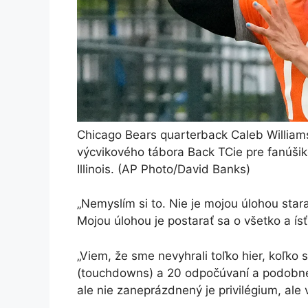
Chicago Bears quarterback Caleb Williams
výcvikového tábora Back TCie pre fanúšiko
Illinois.
(AP Photo/David Banks)
„Nemyslím si to. Nie je mojou úlohou stara
Mojou úlohou je postarať sa o všetko a ísť
„Viem, že sme nevyhrali toľko hier, koľko 
(touchdowns) a 20 odpočúvaní a podobné v
ale nie zaneprázdnený je privilégium, ale v