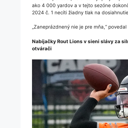
ako 4 000 yardov a v tejto sezóne dokonč
2024 č. 1 necíti žiadny tlak na dosiahnutie
„Zaneprázdnený nie je pre mňa,“ povedal
Nabíjačky Rout Lions v sieni slávy za 
otvárači