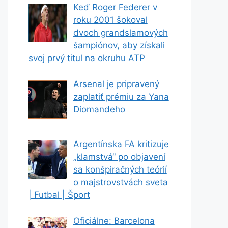
Keď Roger Federer v
roku 2001 šokoval
dvoch grandslamových
šampiónov, aby získali
svoj prvý titul na okruhu ATP
Arsenal je pripravený
zaplatiť prémiu za Yana
Diomandeho
Argentínska FA kritizuje
„klamstvá“ po objavení
sa konšpiračných teórií
o majstrovstvách sveta
| Futbal | Šport
Oficiálne: Barcelona