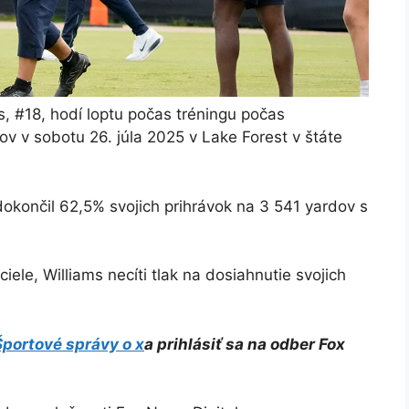
, #18, hodí loptu počas tréningu počas
v v sobotu 26. júla 2025 v Lake Forest v štáte
 dokončil 62,5% svojich prihrávok na 3 541 yardov s
iele, Williams necíti tlak na dosiahnutie svojich
portové správy o x
a prihlásiť sa na odber
Fox