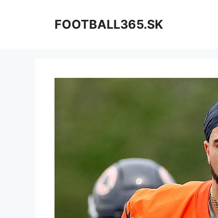
Preskočiť
na
FOOTBALL365.SK
obsah