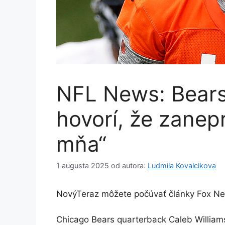
NFL News: Bears
hovorí, že zanep
mňa“
1 augusta 2025
od autora:
Ludmila Kovalcikova
Nový
Teraz môžete počúvať články Fox N
Chicago Bears quarterback Caleb Williams i