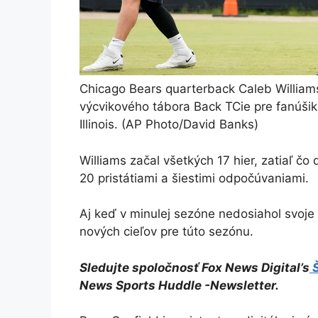
Chicago Bears quarterback Caleb Williams
výcvikového tábora Back TCie pre fanúšiko
Illinois.
(AP Photo/David Banks)
Williams začal všetkých 17 hier, zatiaľ čo
20 pristátiami a šiestimi odpočúvaniami.
Aj keď v minulej sezóne nedosiahol svoje c
nových cieľov pre túto sezónu.
Sledujte spoločnosť Fox News Digital’s
Š
News Sports Huddle -Newsletter
.