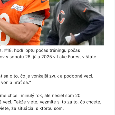
, #18, hodí loptu počas tréningu počas
v v sobotu 26. júla 2025 v Lake Forest v štáte
ť sa o to, čo je vonkajší zvuk a podobné veci.
 von a hrať sa.“
sme chceli minulý rok, ale nešiel som 20
eci. Takže viete, vezmite si to za to, čo chcete,
iete, že situácia, s ktorou som.