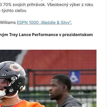
í 70% svojich prihrávok. Všeobecný výber z roku
 týchto cieľov.
 Williams
ESPN 1000 „Waddle & Silvy“.
silným Trey Lance Performance v prezidentskom