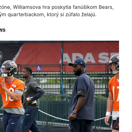
ne, Williamsova hra poskytla fanúšikom Bears,
ým quarterbackom, ktorý si zúfalo želajú.
ews