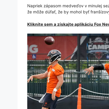
Napriek zápasom medveďov v minulej sezó
že môže dúfať, že by mohol byť franšízov
Kliknite sem a získajte aplikáciu Fox N