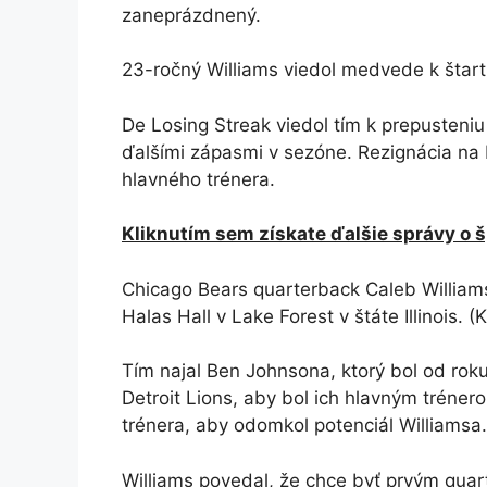
zaneprázdnený.
23-ročný Williams viedol medvede k štartu
De Losing Streak viedol tím k prepusteniu
ďalšími zápasmi v sezóne. Rezignácia na E
hlavného trénera.
Kliknutím sem získate ďalšie správy o
Chicago Bears quarterback Caleb William
Halas Hall v Lake Forest v štáte Illinois.
(
Tím najal Ben Johnsona, ktorý bol od rok
Detroit Lions, aby bol ich hlavným tréne
trénera, aby odomkol potenciál Williamsa.
Williams povedal, že chce byť prvým qua