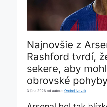
Najnovšie z Arse
Rashford tvrdí, 
sekere, aby mohl
obrovské pohyb
3 júna 2026
od autora:
Ondrej Novak
Arsenal bol tak blíz