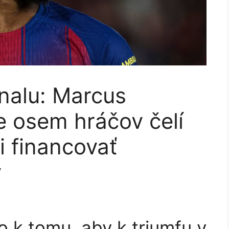
nalu: Marcus
že osem hráčov čelí
i financovať
y
ko k tomu, aby k triumfu v