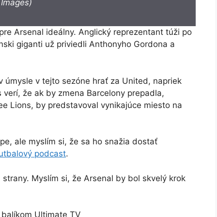
Images)
pre Arsenal ideálny. Anglický reprezentant túži po
nski giganti už priviedli Anthonyho Gordona a
úmysle v tejto sezóne hrať za United, napriek
 verí, že ak by zmena Barcelony prepadla,
ee Lions, by predstavoval vynikajúce miesto na
e, ale myslím si, že sa ho snažia dostať
futbalový podcast
.
e strany. Myslím si, že Arsenal by bol skvelý krok
 balíkom Ultimate TV