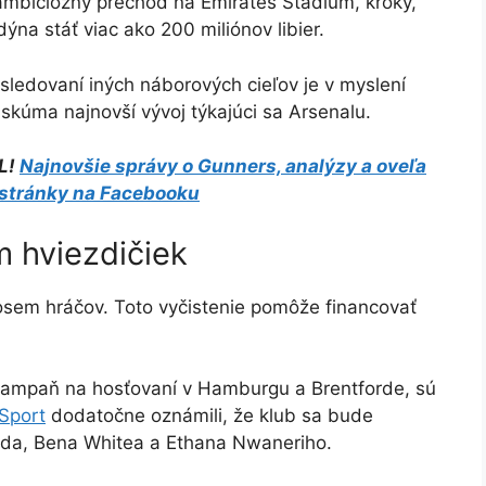
 ambiciózny prechod na Emirates Stadium, kroky,
na stáť viac ako 200 miliónov libier.
sledovaní iných náborových cieľov je v myslení
skúma najnovší vývoj týkajúci sa Arsenalu.
L!
Najnovšie správy o Gunners, analýzy a oveľa
 stránky na Facebooku
m hviezdičiek
 osem hráčov. Toto vyčistenie pomôže financovať
li kampaň na hosťovaní v Hamburgu a Brentforde, sú
Sport
dodatočne oznámili, že klub sa bude
rda, Bena Whitea a Ethana Nwaneriho.