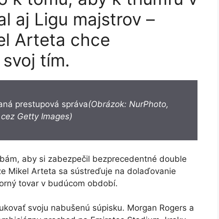
l aj Ligu majstrov –
el Arteta chce
 svoj tím.
aná prestupová správa
(Obrázok: NurPhoto,
cez Getty Images)
ybám, aby si zabezpečil bezprecedentné double
že Mikel Arteta sa sústreďuje na dolaďovanie
borný tovar v budúcom období.
dukovať svoju nabušenú súpisku. Morgan Rogers a