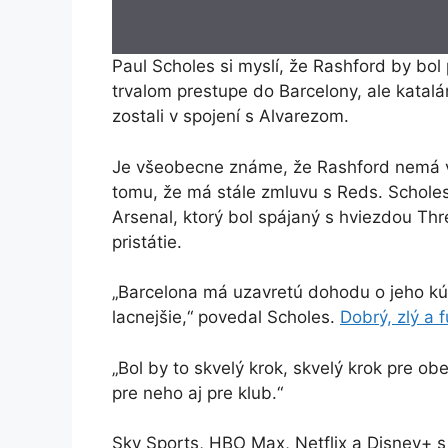
Paul Scholes si myslí, že Rashford by bol 
trvalom prestupe do Barcelony, ale katalá
zostali v spojení s Alvarezom.
Je všeobecne známe, že Rashford nemá v 
tomu, že má stále zmluvu s Reds. Scholes
Arsenal, ktorý bol spájaný s hviezdou Thr
pristátie.
„Barcelona má uzavretú dohodu o jeho kúp
lacnejšie,“ povedal Scholes.
Dobrý, zlý a 
„Bol by to skvelý krok, skvelý krok pre ob
pre neho aj pre klub.“
Sky Sports, HBO Max, Netflix a Disney+ s