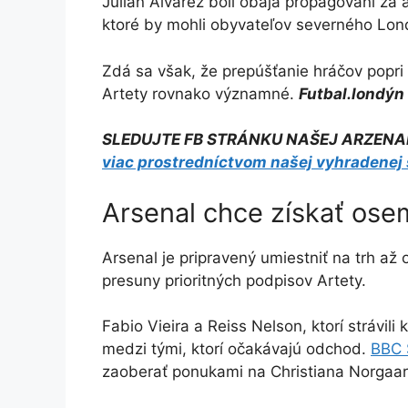
Julian Alvarez boli obaja propagovaní za
ktoré by mohli obyvateľov severného Londý
Zdá sa však, že prepúšťanie hráčov popri 
Artety rovnako významné.
Futbal.londýn
SLEDUJTE FB STRÁNKU NAŠEJ ARZENA
viac prostredníctvom našej vyhradenej
Arsenal chce získať ose
Arsenal je pripravený umiestniť na trh až
presuny prioritných podpisov Artety.
Fabio Vieira a Reiss Nelson, ktorí strávi
medzi tými, ktorí očakávajú odchod.
BBC 
zaoberať ponukami na Christiana Norgaa