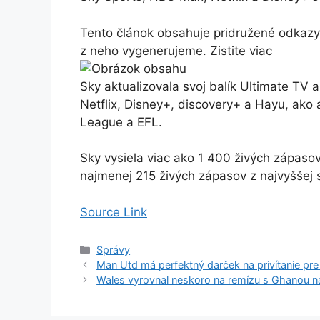
Tento článok obsahuje pridružené odkazy,
z neho vygenerujeme. Zistite viac
Sky aktualizovala svoj balík Ultimate TV 
Netflix, Disney+, discovery+ a Hayu, ako 
League a EFL.
Sky vysiela viac ako 1 400 živých zápaso
najmenej 215 živých zápasov z najvyššej s
Source Link
Kategórie
Správy
Man Utd má perfektný darček na privítanie pre
Wales vyrovnal neskoro na remízu s Ghanou n