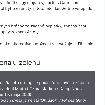
al finále Ligy majstrov, spolu s Gabrielom
 byť presunutý aj toto leto, keďže trio vstúpi do
ených hráčov za značné poplatky, značná časť
kupný zoznam Artety.
ako alternatívna možnosť sa zvažuje aj Eli Junior
enalu zelenú
vách sveta je neistá
(Obrázok: AFP cez Getty