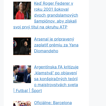
Keď Roger Federer v
roku 2001 šokoval
dvoch grandslamových
šampiónov, aby získali
svoj prvý titul na okruhu ATP
Arsenal je pripravený
zaplatiť prémiu za Yana
Diomandeho
Argentínska FA kritizuje
„klamstvá“ po objavení
sa konšpiračných teórií
o majstrovstvách sveta
| Futbal | Šport
Oficiálne: Barcelona