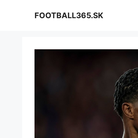
Preskočiť
na
FOOTBALL365.SK
obsah