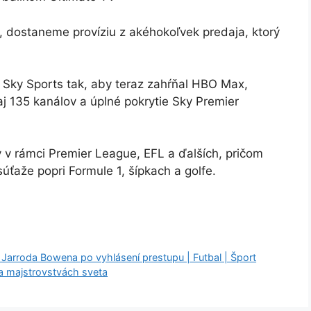
 dostaneme províziu z akéhokoľvek predaja, ktorý
a Sky Sports tak, aby teraz zahŕňal HBO Max,
aj 135 kanálov a úplné pokrytie Sky Premier
v v rámci Premier League, EFL a ďalších, pričom
úťaže popri Formule 1, šípkach a golfe.
 Jarroda Bowena po vyhlásení prestupu | Futbal | Šport
a majstrovstvách sveta