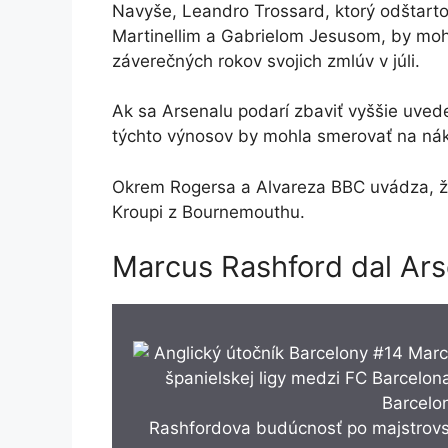
Navyše, Leandro Trossard, ktorý odštartov
Martinellim a Gabrielom Jesusom, by mohol
záverečných rokov svojich zmlúv v júli.
Ak sa Arsenalu podarí zbaviť vyššie uved
týchto výnosov by mohla smerovať na ná
Okrem Rogersa a Alvareza BBC uvádza, že 
Kroupi z Bournemouthu.
Marcus Rashford dal Ars
Rashfordova budúcnosť po majstrovst