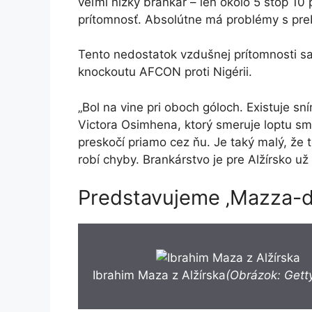
veľmi nízky brankár – len okolo 5 stôp 10
prítomnosť. Absolútne má problémy s preb
Tento nedostatok vzdušnej prítomnosti s
knockoutu AFCON proti Nigérii.
„Bol na vine pri oboch góloch. Existuje sn
Victora Osimhena, ktorý smeruje loptu 
preskočí priamo cez ňu. Je taký malý, že 
robí chyby. Brankárstvo je pre Alžírsko 
Predstavujeme ‚Mazza-do
Ibrahim Maza z Alžírska
(Obrázok: Gett