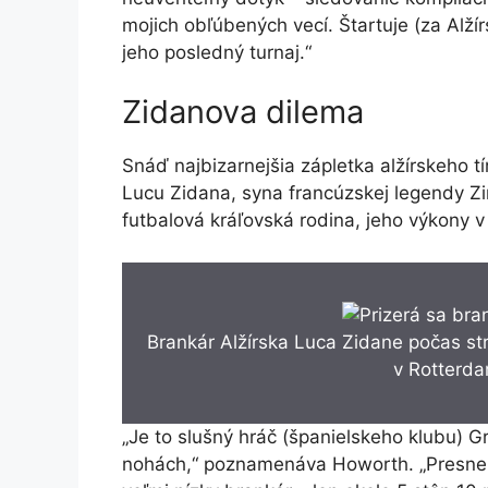
mojich obľúbených vecí. Štartuje (za Alžír
jeho posledný turnaj.“
Zidanova dilema
Snáď najbizarnejšia zápletka alžírskeho t
Lucu Zidana, syna francúzskej legendy Zi
futbalová kráľovská rodina, jeho výkony v
Brankár Alžírska Luca Zidane počas st
v Rotterd
„Je to slušný hráč (španielskeho klubu) G
nohách,“ poznamenáva Howorth. „Presne p