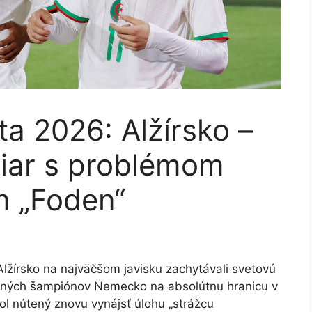
ta 2026: Alžírsko –
liar s problémom
m „Foden“
Alžírsko na najväčšom javisku zachytávali svetovú
padných šampiónov
Nemecko na absolútnu hranicu v
l nútený znovu vynájsť úlohu „strážcu