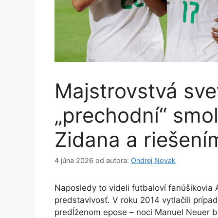
Majstrovstvá sve
„prechodní“ smo
Zidana a riešení
4 júna 2026
od autora:
Ondrej Novak
Naposledy to videli futbaloví fanúšikovia
predstavivosť. V roku 2014 vytlačili prí
predĺženom epose – noci
Manuel Neuer bo