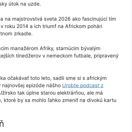
sky útok na uzde.
ia na majstrovstvá sveta 2026 ako fascinujúci tím
 roku 2014 a ich triumf na Africkom pohári
ätnom zrkadle.
júcim manažérom Afriky, starnúcim bývalým
kejších tínedžerov v nemeckom futbale, pripravený
ka očakávať toto leto, sadli sme si s africkým
 najnovšej epizóde nášho
Urobte podcast z
žírsko tak úplne starou elektrárňou, ale má
, ktoré by sa mohlo ľahko zmeniť na divokú kartu
ň