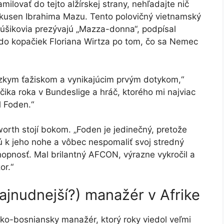
ilovať do tejto alžírskej strany, nehľadajte nič
rkusen Ibrahima Mazu. Tento polovičný vietnamský
anúšikovia prezývajú „Mazza-donna“, podpísal
 do kopačiek Floriana Wirtza po tom, čo sa Nemec
nízkym ťažiskom a vynikajúcim prvým dotykom,“
ika roka v Bundeslige a hráč, ktorého mi najviac
l Foden.“
orth stojí bokom. „Foden je jedinečný, pretože
ú k jeho nohe a vôbec nespomaliť svoj stredný
hopnosť. Mal brilantný AFCON, výrazne vykročil a
or.“
najnudnejší?) manažér v Afrike
rsko-bosniansky manažér, ktorý roky viedol veľmi