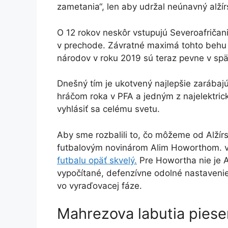
zametania“, len aby udržal neúnavný alžír
O 12 rokov neskôr vstupujú Severoafričan
v prechode. Závratné maximá tohto behu v
národov v roku 2019 sú teraz pevne v sp
Dnešný tím je ukotvený najlepšie zarába
hráčom roka v PFA a jedným z najelektric
vyhlásiť sa celému svetu.
Aby sme rozbalili to, čo môžeme od Alžírs
futbalovým novinárom Alim Howorthom. v
futbalu opäť skvelý.
Pre Howortha nie je Al
vypočítané, defenzívne odolné nastavenie
vo vyraďovacej fáze.
Mahrezova labutia piese