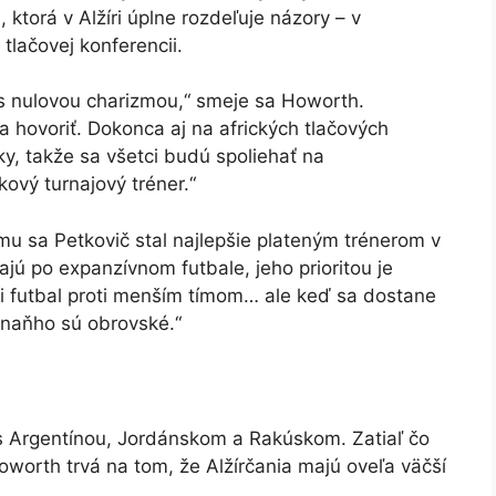
 ktorá v Alžíri úplne rozdeľuje názory – v
tlačovej konferencii.
s nulovou charizmou,“ smeje sa Howorth.
 hovoriť. Dokonca aj na afrických tlačových
ky, takže sa všetci budú spoliehať na
kový turnajový tréner.“
u sa Petkovič stal najlepšie plateným trénerom v
lajú po expanzívnom futbale, jeho prioritou je
ci futbal proti menším tímom… ale keď sa dostane
 naňho sú obrovské.“
lu s Argentínou, Jordánskom a Rakúskom. Zatiaľ čo
orth trvá na tom, že Alžírčania majú oveľa väčší