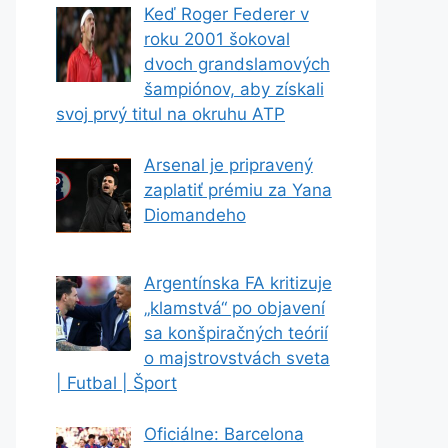
Keď Roger Federer v
roku 2001 šokoval
dvoch grandslamových
šampiónov, aby získali
svoj prvý titul na okruhu ATP
Arsenal je pripravený
zaplatiť prémiu za Yana
Diomandeho
Argentínska FA kritizuje
„klamstvá“ po objavení
sa konšpiračných teórií
o majstrovstvách sveta
| Futbal | Šport
Oficiálne: Barcelona