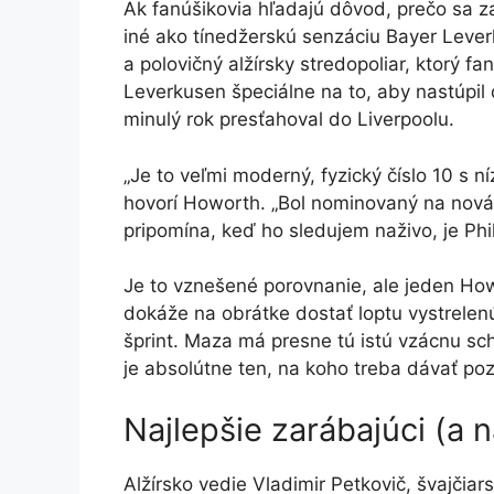
Ak fanúšikovia hľadajú dôvod, prečo sa zam
iné ako tínedžerskú senzáciu Bayer Leve
a polovičný alžírsky stredopoliar, ktorý f
Leverkusen špeciálne na to, aby nastúpil
minulý rok presťahoval do Liverpoolu.
„Je to veľmi moderný, fyzický číslo 10 s 
hovorí Howorth. „Bol nominovaný na nováč
pripomína, keď ho sledujem naživo, je Phi
Je to vznešené porovnanie, ale jeden How
dokáže na obrátke dostať loptu vystrelen
šprint. Maza má presne tú istú vzácnu sc
je absolútne ten, na koho treba dávať poz
Najlepšie zarábajúci (a 
Alžírsko vedie Vladimir Petkovič, švajčia