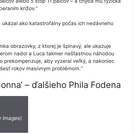
 palcov alebo 5 stôp 11 palcov – a chýba mu fyzická
eraním krížov.“
a ukázal ako katastrofálny počas ich nedávneho
ímka obrazovky, z ktorej je špinavý, ale ukazuje
smerom nadol a Luca takmer nešťastnou náhodou
to prekompenzuje, aby vyzeral veľký, a nakoniec
už šesť rokov masívnym problémom.“
nna‘ – ďalšieho Phila Fodena
y Images)