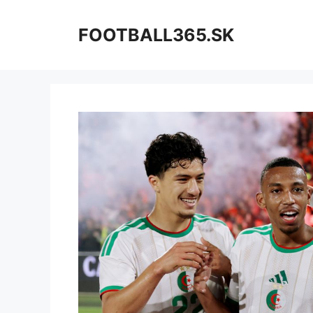
Preskočiť
na
FOOTBALL365.SK
obsah