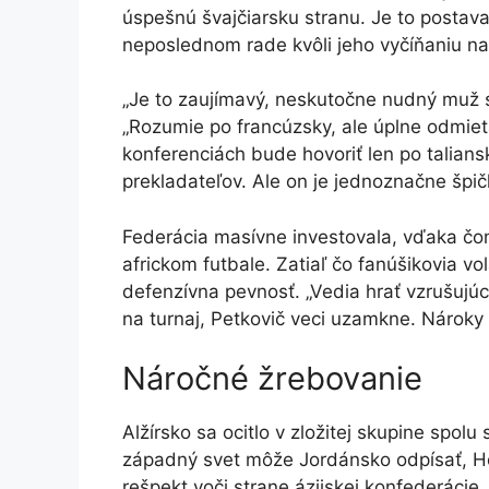
úspešnú švajčiarsku stranu. Je to postava,
neposlednom rade kvôli jeho vyčíňaniu na 
„Je to zaujímavý, neskutočne nudný muž 
„Rozumie po francúzsky, ale úplne odmieta
konferenciách bude hovoriť len po talians
prekladateľov. Ale on je jednoznačne špič
Federácia masívne investovala, vďaka čom
africkom futbale. Zatiaľ čo fanúšikovia vo
defenzívna pevnosť. „Vedia hrať vzrušujú
na turnaj, Petkovič veci uzamkne. Nároky
Náročné žrebovanie
Alžírsko sa ocitlo v zložitej skupine spo
západný svet môže Jordánsko odpísať, How
rešpekt voči strane ázijskej konfederácie.