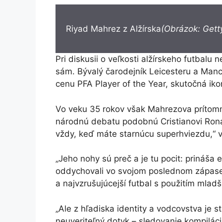
Riyad Mahrez z Alžírska
(Obrázok: Gett
Pri diskusii o veľkosti alžírskeho futbalu
sám. Bývalý čarodejník Leicesteru a Manc
cenu PFA Player of the Year, skutočná iko
Vo veku 35 rokov však Mahrezova prítomn
národnú debatu podobnú Cristianovi Ronal
vždy, keď máte starnúcu superhviezdu,“ 
„Jeho nohy sú preč a je tu pocit: prináša 
oddychovali vo svojom poslednom zápase s
a najvzrušujúcejší futbal s použitím mladš
„Ale z hľadiska identity a vodcovstva je s
neuveriteľný dotyk – sledovanie kompilác