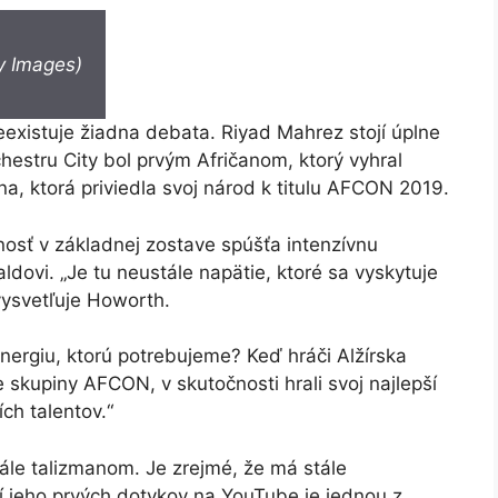
y Images)
 neexistuje žiadna debata. Riyad Mahrez stojí úplne
hestru City bol prvým Afričanom, ktorý vyhral
na, ktorá priviedla svoj národ k titulu AFCON 2019.
osť v základnej zostave spúšťa intenzívnu
dovi. „Je tu neustále napätie, ktoré sa vyskytuje
vysvetľuje Howorth.
energiu, ktorú potrebujeme? Keď hráči Alžírska
kupiny AFCON, v skutočnosti hrali svoj najlepší
ích talentov.“
tále talizmanom. Je zrejmé, že má stále
ií jeho prvých dotykov na YouTube je jednou z