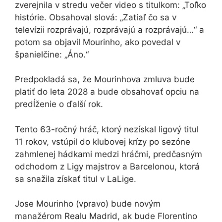
zverejnila v stredu večer video s titulkom: „Toľko
histórie. Obsahoval slová: „Zatiaľ čo sa v
televízii rozprávajú, rozprávajú a rozprávajú…“ a
potom sa objavil Mourinho, ako povedal v
španielčine: „Áno.“
Predpokladá sa, že Mourinhova zmluva bude
platiť do leta 2028 a bude obsahovať opciu na
predĺženie o ďalší rok.
Tento 63-ročný hráč, ktorý nezískal ligový titul
11 ​​rokov, vstúpil do klubovej krízy po sezóne
zahmlenej hádkami medzi hráčmi, predčasným
odchodom z Ligy majstrov a Barcelonou, ktorá
sa snažila získať titul v LaLige.
Jose Mourinho (vpravo) bude novým
manažérom Realu Madrid, ak bude Florentino