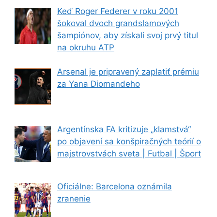
Keď Roger Federer v roku 2001
šokoval dvoch grandslamových
šampiónov, aby získali svoj prvý titul
na okruhu ATP
Arsenal je pripravený zaplatiť prémiu
za Yana Diomandeho
Argentínska FA kritizuje „klamstvá“
po objavení sa konšpiračných teórií o
majstrovstvách sveta | Futbal | Šport
Oficiálne: Barcelona oznámila
zranenie