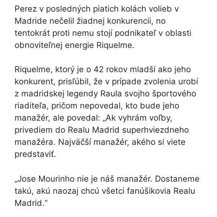
Perez v posledných piatich kolách volieb v
Madride nečelil žiadnej konkurencii, no
tentokrát proti nemu stojí podnikateľ v oblasti
obnoviteľnej energie Riquelme.
Riquelme, ktorý je o 42 rokov mladší ako jeho
konkurent, prisľúbil, že v prípade zvolenia urobí
z madridskej legendy Raula svojho športového
riaditeľa, pričom nepovedal, kto bude jeho
manažér, ale povedal: „Ak vyhrám voľby,
privediem do Realu Madrid superhviezdneho
manažéra. Najväčší manažér, akého si viete
predstaviť.
„Jose Mourinho nie je náš manažér. Dostaneme
takú, akú naozaj chcú všetci fanúšikovia Realu
Madrid.“