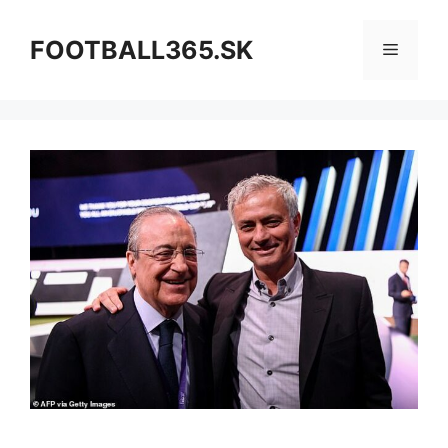
Preskočiť
na
FOOTBALL365.SK
Menu
obsah