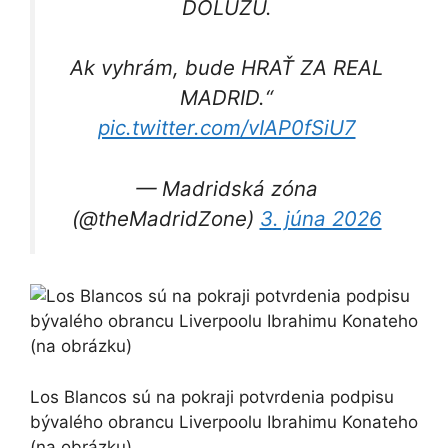
DOLUZU.
Ak vyhrám, bude HRAŤ ZA REAL
MADRID.“
pic.twitter.com/vIAP0fSiU7
— Madridská zóna
(@theMadridZone)
3. júna 2026
Los Blancos sú na pokraji potvrdenia podpisu
bývalého obrancu Liverpoolu Ibrahimu Konateho
(na obrázku)