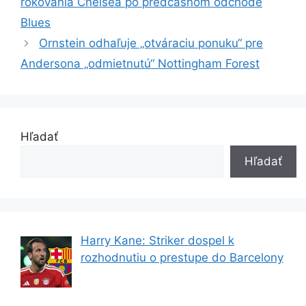
rokovania Chelsea po predčasnom odchode
Blues
Ornstein odhaľuje „otváraciu ponuku“ pre
Andersona „odmietnutú“ Nottingham Forest
Hľadať
Hľadať
Harry Kane: Striker dospel k
rozhodnutiu o prestupe do Barcelony