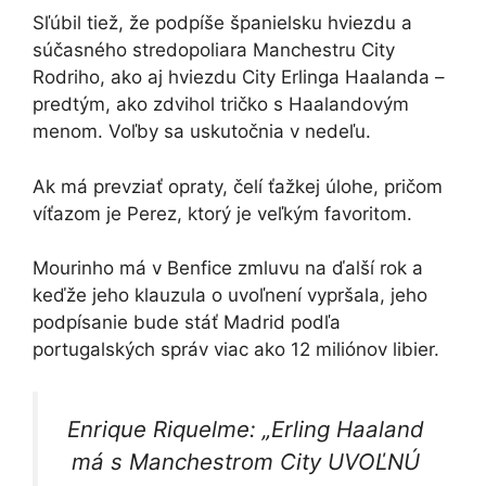
Sľúbil tiež, že podpíše španielsku hviezdu a
súčasného stredopoliara Manchestru City
Rodriho, ako aj hviezdu City Erlinga Haalanda –
predtým, ako zdvihol tričko s Haalandovým
menom. Voľby sa uskutočnia v nedeľu.
Ak má prevziať opraty, čelí ťažkej úlohe, pričom
víťazom je Perez, ktorý je veľkým favoritom.
Mourinho má v Benfice zmluvu na ďalší rok a
keďže jeho klauzula o uvoľnení vypršala, jeho
podpísanie bude stáť Madrid podľa
portugalských správ viac ako 12 miliónov libier.
Enrique Riquelme: „Erling Haaland
má s Manchestrom City UVOĽNÚ