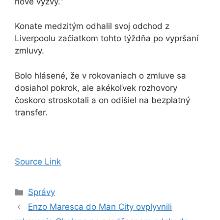
nové výzvy.“
Konate medzitým odhalil svoj odchod z
Liverpoolu začiatkom tohto týždňa po vypršaní
zmluvy.
Bolo hlásené, že v rokovaniach o zmluve sa
dosiahol pokrok, ale akékoľvek rozhovory
čoskoro stroskotali a on odišiel na bezplatný
transfer.
Source Link
Kategórie
Správy
Enzo Maresca do Man City ovplyvnili