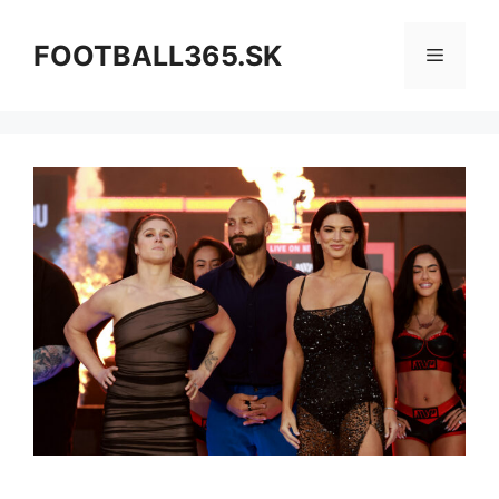
Preskočiť
na
FOOTBALL365.SK
Menu
obsah