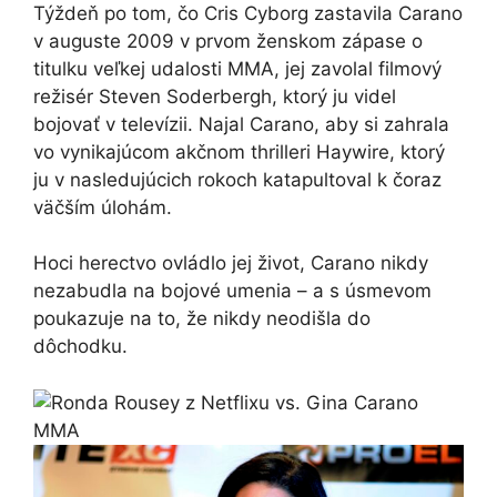
Týždeň po tom, čo Cris Cyborg zastavila Carano
v auguste 2009 v prvom ženskom zápase o
titulku veľkej udalosti MMA, jej zavolal filmový
režisér Steven Soderbergh, ktorý ju videl
bojovať v televízii. Najal Carano, aby si zahrala
vo vynikajúcom akčnom thrilleri Haywire, ktorý
ju v nasledujúcich rokoch katapultoval k čoraz
väčším úlohám.
Hoci herectvo ovládlo jej život, Carano nikdy
nezabudla na bojové umenia – a s úsmevom
poukazuje na to, že nikdy neodišla do
dôchodku.