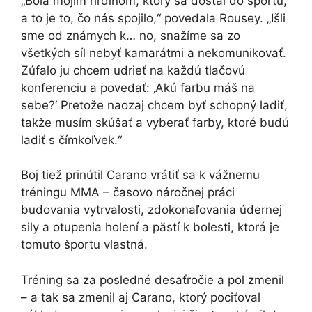
„Bola mojím hrdinom, ktorý sa dostal do športu,
a to je to, čo nás spojilo,“ povedala Rousey. „Išli
sme od známych k… no, snažíme sa zo
všetkých síl nebyť kamarátmi a nekomunikovať.
Zúfalo ju chcem udrieť na každú tlačovú
konferenciu a povedať: ‚Akú farbu máš na
sebe?‘ Pretože naozaj chcem byť schopný ladiť,
takže musím skúšať a vyberať farby, ktoré budú
ladiť s čímkoľvek.“
Boj tiež prinútil Carano vrátiť sa k vážnemu
tréningu MMA – časovo náročnej práci
budovania vytrvalosti, zdokonaľovania údernej
sily a otupenia holení a pästí k bolesti, ktorá je
tomuto športu vlastná.
Tréning sa za posledné desaťročie a pol zmenil
– a tak sa zmenil aj Carano, ktorý pociťoval