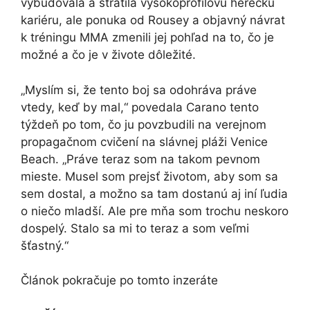
vybudovala a stratila vysokoprofilovú hereckú
kariéru, ale ponuka od Rousey a objavný návrat
k tréningu MMA zmenili jej pohľad na to, čo je
možné a čo je v živote dôležité.
„Myslím si, že tento boj sa odohráva práve
vtedy, keď by mal,“ povedala Carano tento
týždeň po tom, čo ju povzbudili na verejnom
propagačnom cvičení na slávnej pláži Venice
Beach. „Práve teraz som na takom pevnom
mieste. Musel som prejsť životom, aby som sa
sem dostal, a možno sa tam dostanú aj iní ľudia
o niečo mladší. Ale pre mňa som trochu neskoro
dospelý. Stalo sa mi to teraz a som veľmi
šťastný.“
Článok pokračuje po tomto inzeráte