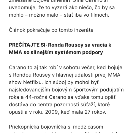
zmiešané bojové umenia? Gina Carano si
uvedomuje, že to vyzerá ako niečo, čo by sa
mohlo – možno malo – stať iba vo filmoch.
Článok pokračuje po tomto inzeráte
PREČÍTAJTE SI: Ronda Rousey sa vracia k
MMA so silnejším systémom podpory
Carano to aj tak robí v sobotu večer, keď bojuje
s Rondou Rousey v hlavnej udalosti prvej MMA
show Netflixu. Ich súboj by mohol byť
najsledovanejším bojovým športovým podujatím
roka a 44-ročná Carano sa vďaka tomu opäť
dostáva do centra pozornosti súťaží, ktoré
opustila v roku 2009, keď mala 27 rokov.
Priekopnícka bojovníčka si medzičasom