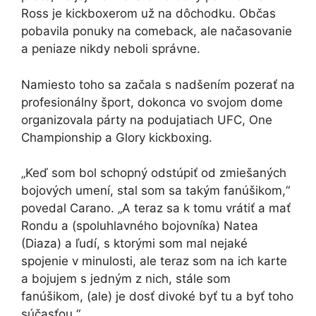
Ross je kickboxerom už na dôchodku. Občas
pobavila ponuky na comeback, ale načasovanie
a peniaze nikdy neboli správne.
Namiesto toho sa začala s nadšením pozerať na
profesionálny šport, dokonca vo svojom dome
organizovala párty na podujatiach UFC, One
Championship a Glory kickboxing.
„Keď som bol schopný odstúpiť od zmiešaných
bojových umení, stal som sa takým fanúšikom,“
povedal Carano. „A teraz sa k tomu vrátiť a mať
Rondu a (spoluhlavného bojovníka) Natea
(Diaza) a ľudí, s ktorými som mal nejaké
spojenie v minulosti, ale teraz som na ich karte
a bojujem s jedným z nich, stále som
fanúšikom, (ale) je dosť divoké byť tu a byť toho
súčasťou.“