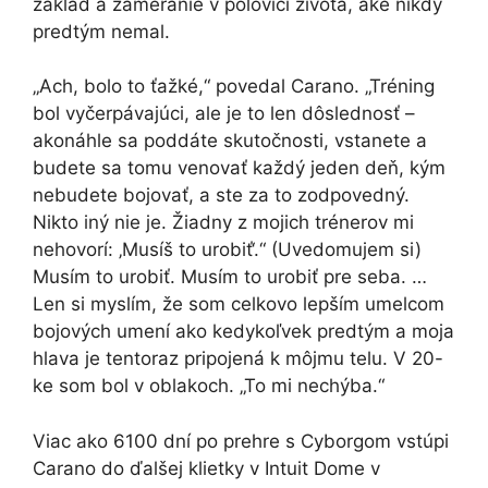
základ a zameranie v polovici života, aké nikdy
predtým nemal.
„Ach, bolo to ťažké,“ povedal Carano. „Tréning
bol vyčerpávajúci, ale je to len dôslednosť –
akonáhle sa poddáte skutočnosti, vstanete a
budete sa tomu venovať každý jeden deň, kým
nebudete bojovať, a ste za to zodpovedný.
Nikto iný nie je. Žiadny z mojich trénerov mi
nehovorí: ‚Musíš to urobiť‘.“ (Uvedomujem si)
Musím to urobiť. Musím to urobiť pre seba. …
Len si myslím, že som celkovo lepším umelcom
bojových umení ako kedykoľvek predtým a moja
hlava je tentoraz pripojená k môjmu telu. V 20-
ke som bol v oblakoch. „To mi nechýba.“
Viac ako 6100 dní po prehre s Cyborgom vstúpi
Carano do ďalšej klietky v Intuit Dome v