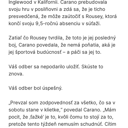
Inglewood v Kalifornii. Carano prebudovala
svoju hru v posilňovni a zdá sa, že je ticho
presvedčená, že môže zaútočiť s Rousey, ktorá
končí svoju 9,5-ročnú absenciu v súťaži.
Zatiaľ čo Rousey tvrdila, že toto je jej posledný
boj, Carano povedala, že nemá poňatia, aká je
jej športová budúcnosť – a páči sa jej to.
Váš odber sa nepodarilo uložiť. Skúste to
znova.
Váš odber bol úspešný.
„Prevzal som zodpovednosť za všetko, čo sa v
sobotu stane v klietke,“ povedal Carano. „Mám
pocit, že ‚ťažké‘ je to, kvôli čomu to stojí za to,
pretože tento týždeň nemusím schudnúť. Cítim