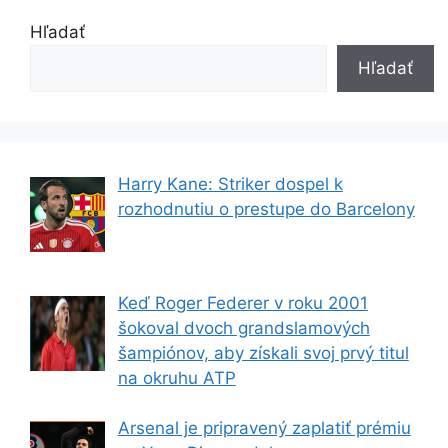
Hľadať
Hľadať
Harry Kane: Striker dospel k
rozhodnutiu o prestupe do Barcelony
Keď Roger Federer v roku 2001
šokoval dvoch grandslamových
šampiónov, aby získali svoj prvý titul
na okruhu ATP
Arsenal je pripravený zaplatiť prémiu