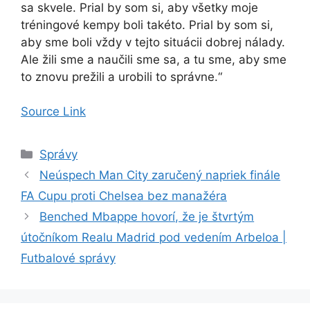
sa skvele. Prial by som si, aby všetky moje
tréningové kempy boli takéto. Prial by som si,
aby sme boli vždy v tejto situácii dobrej nálady.
Ale žili sme a naučili sme sa, a tu sme, aby sme
to znovu prežili a urobili to správne.“
Source Link
Kategórie
Správy
Neúspech Man City zaručený napriek finále
FA Cupu proti Chelsea bez manažéra
Benched Mbappe hovorí, že je štvrtým
útočníkom Realu Madrid pod vedením Arbeloa |
Futbalové správy