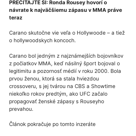
PREČÍTAJTE SI: Ronda Rousey hovorí o
návrate k najväčšiemu zápasu v MMA práve
teraz
Carano skutočne vie veľa o Hollywoode – a tiež
o hollywoodskych koncoch.
Carano bol jedným z najznámejších bojovníkov
z počiatkov MMA, keď násilný šport bojoval o
legitimitu a pozornosť médií v roku 2000. Bola
prvou ženou, ktorá sa stala hviezdou
crossoveru, s jej tvárou na CBS a Showtime
niekoľko rokov predtým, ako UFC začalo
propagovať ženské zápasy s Rouseyho
prevahou.
Článok pokračuje po tomto inzeráte