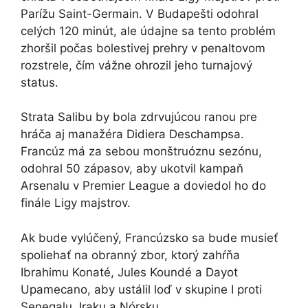
Parížu Saint-Germain. V Budapešti odohral
celých 120 minút, ale údajne sa tento problém
zhoršil počas bolestivej prehry v penaltovom
rozstrele, čím vážne ohrozil jeho turnajový
status.
Strata Salibu by bola zdrvujúcou ranou pre
hráča aj manažéra Didiera Deschampsa.
Francúz má za sebou monštruóznu sezónu,
odohral 50 zápasov, aby ukotvil kampaň
Arsenalu v Premier League a doviedol ho do
finále Ligy majstrov.
Ak bude vylúčený, Francúzsko sa bude musieť
spoliehať na obranný zbor, ktorý zahŕňa
Ibrahimu Konaté, Jules Koundé a Dayot
Upamecano, aby ustálil loď v skupine I proti
Senegalu, Iraku a Nórsku.