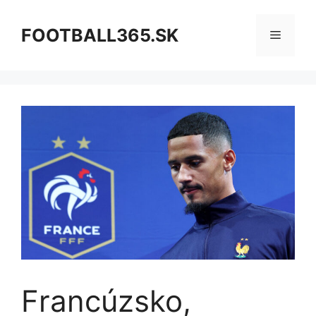
Preskočiť
na
FOOTBALL365.SK
Menu
obsah
Francúzsko,