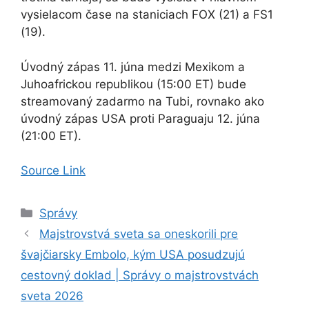
vysielacom čase na staniciach FOX (21) a FS1
(19).
Úvodný zápas 11. júna medzi Mexikom a
Juhoafrickou republikou (15:00 ET) bude
streamovaný zadarmo na Tubi, rovnako ako
úvodný zápas USA proti Paraguaju 12. júna
(21:00 ET).
Source Link
Kategórie
Správy
Majstrovstvá sveta sa oneskorili pre
švajčiarsky Embolo, kým USA posudzujú
cestovný doklad | Správy o majstrovstvách
sveta 2026