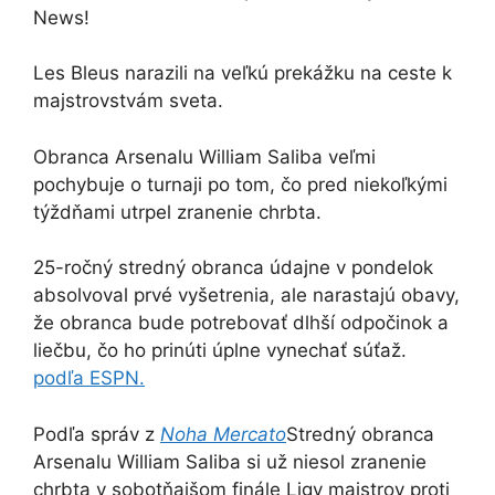
News!
Les Bleus narazili na veľkú prekážku na ceste k
majstrovstvám sveta.
Obranca Arsenalu William Saliba veľmi
pochybuje o turnaji po tom, čo pred niekoľkými
týždňami utrpel zranenie chrbta.
25-ročný stredný obranca údajne v pondelok
absolvoval prvé vyšetrenia, ale narastajú obavy,
že obranca bude potrebovať dlhší odpočinok a
liečbu, čo ho prinúti úplne vynechať súťaž.
podľa ESPN.
Podľa správ z
Noha Mercato
Stredný obranca
Arsenalu William Saliba si už niesol zranenie
chrbta v sobotňajšom finále Ligy majstrov proti