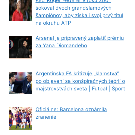
Keď Roger Federer v roku 2001
šokoval dvoch grandslamových
šampiónov, aby získali svoj prvý titul
na okruhu ATP
Arsenal je pripravený zaplatiť prémiu
za Yana Diomandeho
Argentínska FA kritizuje „klamstvá“
po objavení sa konšpiračných teórií o
majstrovstvách sveta | Futbal | Šport
Oficiálne: Barcelona oznámila
zranenie