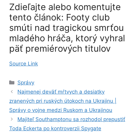
Zdieľajte alebo komentujte
tento článok: Footy club
smúti nad tragickou smrťou
mladého hráča, ktorý vyhral
päť premiérových titulov
Source Link
Kategórie
Správy
Najmenej deväť mŕtvych a desiatky
zranených pri ruských útokoch na Ukrajinu |
Správy o vojne medzi Ruskom a Ukrajinou
Majiteľ Southamptonu sa rozhodol prepustiť
Toda Eckerta po kontroverzii Spygate