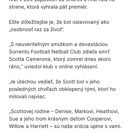
strane, ktorá vyhrala päť premiér.
Ešte dôležitejšie je, že bol oslavovaný ako
„osobnosť raz za život“.
„S neuveriteľným smútkom a devastáciou
Sorrento Football Netball Club zdieľa smrť
Scotta Camerona, ktorý zomrel dnes skoro
ráno,“ uviedol klub v online vyhlásení.
‚Je útechou vedieť, že Scott bol v jeho
posledných chvíľach obklopený tými, ktorí ho
milovali najviac.
„Scottovej rodine – Denise, Markovi, Heathovi,
Sue a jeho trom krásnym deťom Cooperovi,
Willow a Harriett – sú naše srdcia úplne s vami.