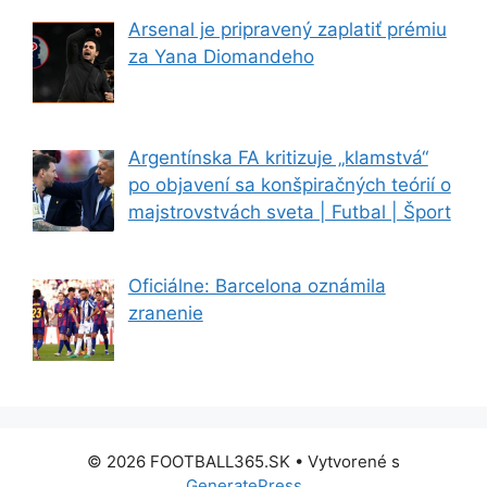
Arsenal je pripravený zaplatiť prémiu
za Yana Diomandeho
Argentínska FA kritizuje „klamstvá“
po objavení sa konšpiračných teórií o
majstrovstvách sveta | Futbal | Šport
Oficiálne: Barcelona oznámila
zranenie
© 2026 FOOTBALL365.SK
• Vytvorené s
GeneratePress