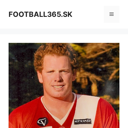
Preskočiť
na
FOOTBALL365.SK
Menu
obsah