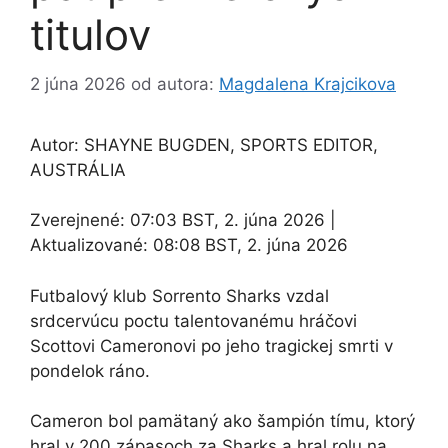
titulov
2 júna 2026
od autora:
Magdalena Krajcikova
Autor: SHAYNE BUGDEN, SPORTS EDITOR,
AUSTRÁLIA
Zverejnené:
07:03 BST, 2. júna 2026
|
Aktualizované:
08:08 BST, 2. júna 2026
Futbalový klub Sorrento Sharks vzdal
srdcervúcu poctu talentovanému hráčovi
Scottovi Cameronovi po jeho tragickej smrti v
pondelok ráno.
Cameron bol pamätaný ako šampión tímu, ktorý
hral v 200 zápasoch za Sharks a hral rolu na