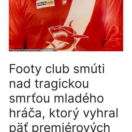
Footy club smúti
nad tragickou
smrťou mladého
hráča, ktorý vyhral
päť premiérových