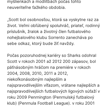
myšlienkach a modlitbách počas tohto
neuveriteľne ťažkého obdobia.
„Scott bol osobnosťou, ktorá sa vyskytne raz za
život. Veľmi obľúbený spoluhráč, priateľ, rodinný
príslušník, žralok a životný člen futbalového
nohejbalového klubu Sorrento zanecháva po
sebe odkaz, ktorý bude žiť navždy.
Počas pozoruhodnej kariéry so Sharks odohral
Scott v rokoch 2001 až 2012 200 zápasov, bol
päťnásobným hráčom na premiére v rokoch
2004, 2008, 2010, 2011 a 2012,
niekoľkonásobným najlepším a
najspravodlivejším víťazom, vrátane najlepších a
najspravodlivejších futbalových ligových súťaží v
roku 2009 Penrnington (Penrnulský futbalový
klub) (Penrnula Football League). v roku 2001