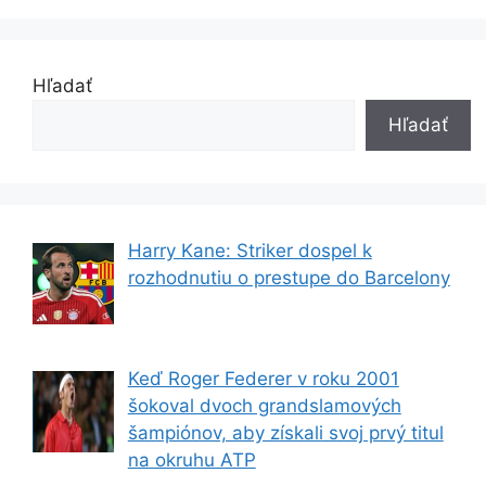
Hľadať
Hľadať
Harry Kane: Striker dospel k
rozhodnutiu o prestupe do Barcelony
Keď Roger Federer v roku 2001
šokoval dvoch grandslamových
šampiónov, aby získali svoj prvý titul
na okruhu ATP