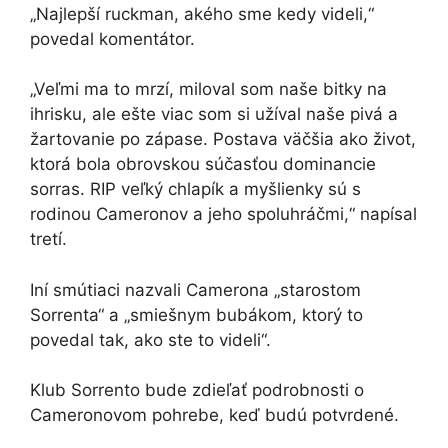
„Najlepší ruckman, akého sme kedy videli,“
povedal komentátor.
„Veľmi ma to mrzí, miloval som naše bitky na
ihrisku, ale ešte viac som si užíval naše pivá a
žartovanie po zápase. Postava väčšia ako život,
ktorá bola obrovskou súčasťou dominancie
sorras. RIP veľký chlapík a myšlienky sú s
rodinou Cameronov a jeho spoluhráčmi,“ napísal
tretí.
Iní smútiaci nazvali Camerona „starostom
Sorrenta“ a „smiešnym bubákom, ktorý to
povedal tak, ako ste to videli“.
Klub Sorrento bude zdieľať podrobnosti o
Cameronovom pohrebe, keď budú potvrdené.