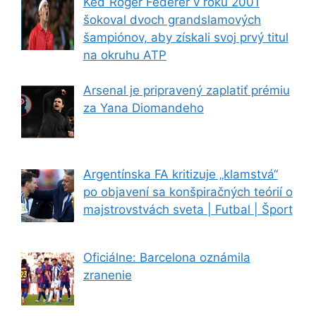
Keď Roger Federer v roku 2001
šokoval dvoch grandslamových
šampiónov, aby získali svoj prvý titul
na okruhu ATP
Arsenal je pripravený zaplatiť prémiu
za Yana Diomandeho
Argentínska FA kritizuje „klamstvá“
po objavení sa konšpiračných teórií o
majstrovstvách sveta | Futbal | Šport
Oficiálne: Barcelona oznámila
zranenie