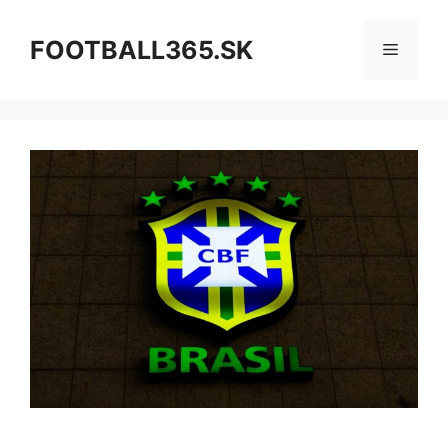
Preskočiť
na
FOOTBALL365.SK
Menu
obsah