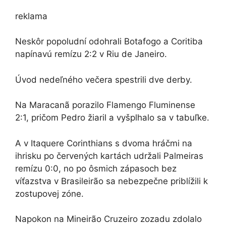
reklama
Neskôr popoludní odohrali Botafogo a Coritiba
napínavú remízu 2:2 v Riu de Janeiro.
Úvod nedeľného večera spestrili dve derby.
Na Maracanã porazilo Flamengo Fluminense
2:1, pričom Pedro žiaril a vyšplhalo sa v tabuľke.
A v Itaquere Corinthians s dvoma hráčmi na
ihrisku po červených kartách udržali Palmeiras
remízu 0:0, no po ôsmich zápasoch bez
víťazstva v Brasileirão sa nebezpečne priblížili k
zostupovej zóne.
Napokon na Mineirão Cruzeiro zozadu zdolalo