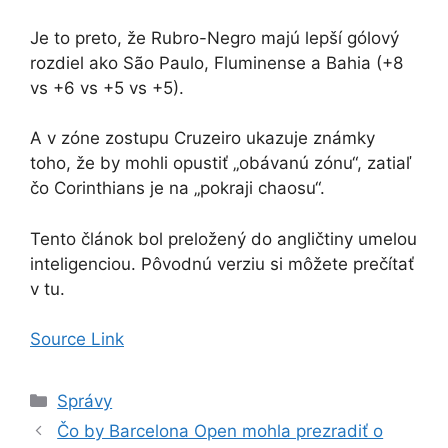
Je to preto, že Rubro-Negro majú lepší gólový
rozdiel ako São Paulo, Fluminense a Bahia (+8
vs +6 vs +5 vs +5).
A v zóne zostupu Cruzeiro ukazuje známky
toho, že by mohli opustiť „obávanú zónu“, zatiaľ
čo Corinthians je na „pokraji chaosu“.
Tento článok bol preložený do angličtiny umelou
inteligenciou. Pôvodnú verziu si môžete prečítať
v tu.
Source Link
Kategórie
Správy
Čo by Barcelona Open mohla prezradiť o