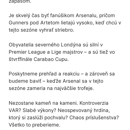
zápasom.
Je skvelý čas byť fanúšikom Arsenalu, pričom
Gunners pod Artetom lietajú vysoko, keď chcú v
tejto sezóne vyhrať striebro.
Obyvatelia severného Londýna sú silní v
Premier League a Lige majstrov – a sú tiež vo
štvrťfinále Carabao Cupu.
Poskytneme prehľad a reakciu – a zároveň sa
budeme baviť – keďže Arsenal sa v tejto
sezóne zameria na najväčšie trofeje.
Nezostane kameň na kameni. Kontroverzia
VAR? Slabé výkony? Neospevovaný hrdina,
ktorý si zaslúži pochvalu? Chaos príslušenstva?
Všetko to preberieme.