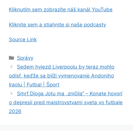
Kliknutím sem zobrazíte náš kanál YouTube
Kliknite sem a stiahnite si naše podcasty
Source Link
Kategórie
Správy
Sedem hviezd Liverpoolu by teraz mohlo
odísť, keďže sa blíži vymenovanie Andoniho
Iraolu | Futbal | Šport
Smrť Dioga Jotu ma „zničila“ – Konate hovorí
o depresii pred majstrovstvami sveta vo futbale
2026