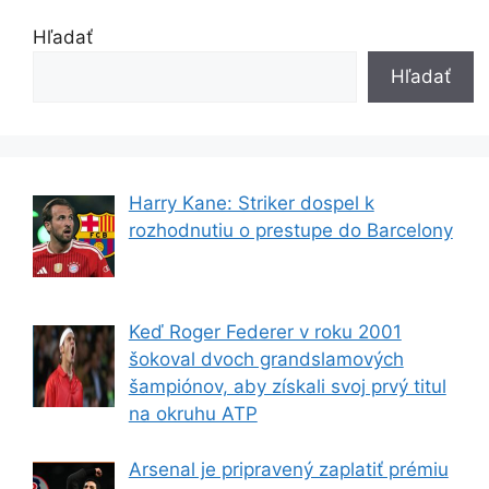
Hľadať
Hľadať
Harry Kane: Striker dospel k
rozhodnutiu o prestupe do Barcelony
Keď Roger Federer v roku 2001
šokoval dvoch grandslamových
šampiónov, aby získali svoj prvý titul
na okruhu ATP
Arsenal je pripravený zaplatiť prémiu