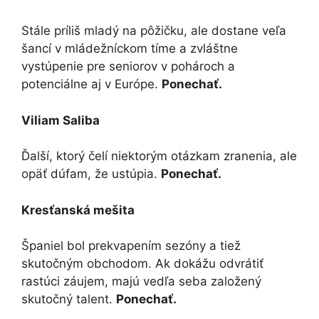
Stále príliš mladý na pôžičku, ale dostane veľa
šancí v mládežníckom tíme a zvláštne
vystúpenie pre seniorov v pohároch a
potenciálne aj v Európe.
Ponechať.
Viliam Saliba
Ďalší, ktorý čelí niektorým otázkam zranenia, ale
opäť dúfam, že ustúpia.
Ponechať.
Kresťanská mešita
Španiel bol prekvapením sezóny a tiež
skutočným obchodom. Ak dokážu odvrátiť
rastúci záujem, majú vedľa seba založený
skutočný talent.
Ponechať.