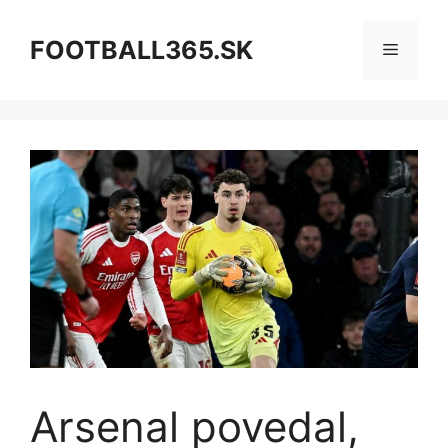
Preskočiť
na
FOOTBALL365.SK
Menu
obsah
Arsenal povedal,