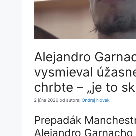
Alejandro Garnac
vysmieval úžasn
chrbte – „je to s
2 júna 2026
od autora:
Ondrej Novak
Prepadák Manchestr
Alejandro Garnacho 