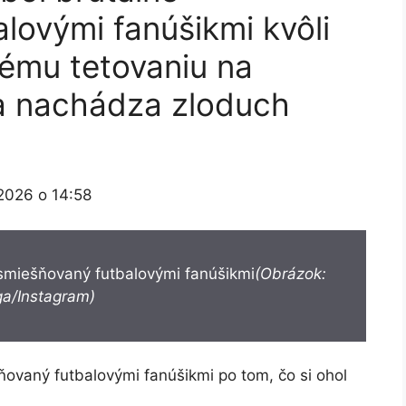
lovými fanúšikmi kvôli
ému tetovaniu na
sa nachádza zloduch
 2026 o 14:58
smiešňovaný futbalovými fanúšikmi
(Obrázok:
a/Instagram)
ovaný futbalovými fanúšikmi po tom, čo si ohol