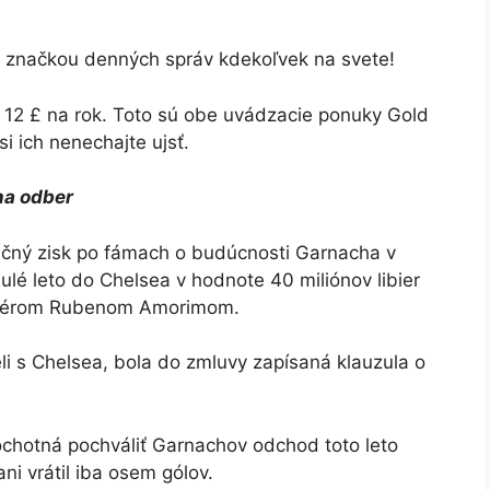
o značkou denných správ kdekoľvek na svete!
 12 £ na rok. Toto sú obe uvádzacie ponuky Gold
i ich nenechajte ujsť.
na odber
ančný zisk po fámach o budúcnosti Garnacha v
lé leto do Chelsea v hodnote 40 miliónov libier
nažérom Rubenom Amorimom.
li s Chelsea, bola do zmluvy zapísaná klauzula o
ochotná pochváliť Garnachov odchod toto leto
ni vrátil iba osem gólov.