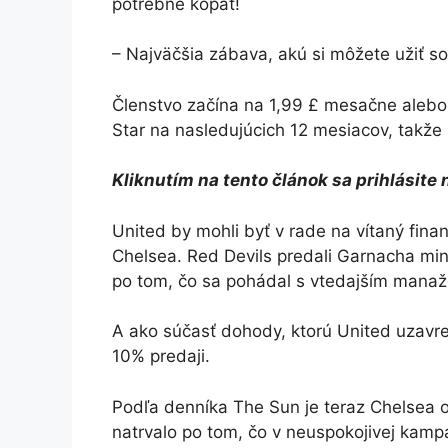
potrebné kopať!
– Najväčšia zábava, akú si môžete užiť s
Členstvo začína na 1,99 £ mesačne alebo
Star na nasledujúcich 12 mesiacov, takže s
Kliknutím na tento článok sa prihlásite 
United by mohli byť v rade na vítaný fin
Chelsea. Red Devils predali Garnacha minu
po tom, čo sa pohádal s vtedajším ma
A ako súčasť dohody, ktorú United uzavre
10% predaji.
Podľa denníka The Sun je teraz Chelsea 
natrvalo po tom, čo v neuspokojivej kampa