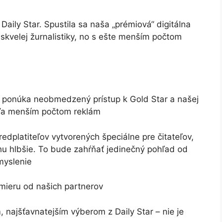
 Daily Star. Spustila sa naša „prémiová“ digitálna
skvelej žurnalistiky, no s ešte menším počtom
á ponúka neobmedzený prístup k Gold Star a našej
oveľa menším počtom reklám
edplatiteľov vytvorených špeciálne pre čitateľov,
ochu hlbšie. To bude zahŕňať jedinečný pohľad od
myslenie
mieru od našich partnerov
, najšťavnatejším výberom z Daily Star – nie je