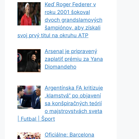
Keď Roger Federer v
roku 2001 šokoval
dvoch grandslamových
šampiónov, aby získali
svoj prvý titul na okruhu ATP
Arsenal je pripravený
zaplatiť prémiu za Yana
Diomandeho
Argentínska FA kritizuje
„klamstvá“ po objavení
sa konšpiračných teórií
o majstrovstvách sveta
| Futbal | Šport
Oficiálne: Barcelona