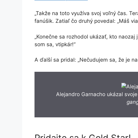
„Takže na toto využíva svoj voľný čas. Te
fanúšik. Zatiaľ čo druhý povedal: „Máš vi
„Konečne sa rozhodol ukázať, kto naozaj je
som sa, vtipkár!“
A ďalší sa pridal: „Nečudujem sa, že je na i
Alejandro Garnacho ukázal svoje 
gang
Pridajte sa k Gold Star!