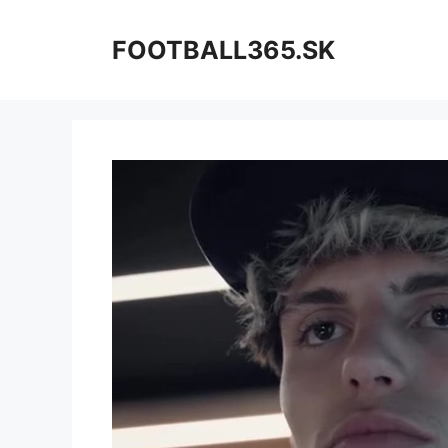
Preskočiť
na
FOOTBALL365.SK
obsah