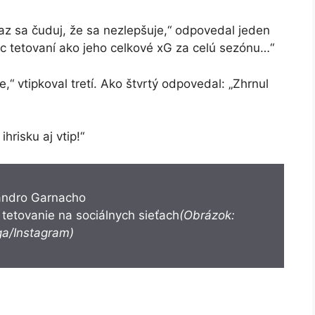
raz sa čuduj, že sa nezlepšuje,“ odpovedal jeden
ac tetovaní ako jeho celkové xG za celú sezónu…“
,“ vtipkoval tretí. Ako štvrtý odpovedal: „Zhrnul
hrisku aj vtip!“
tetovanie na sociálnych sieťach
(Obrázok:
a/Instagram)