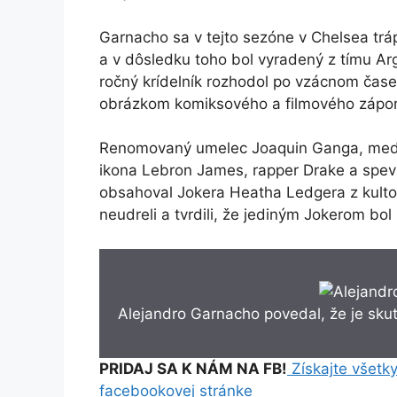
Garnacho sa v tejto sezóne v Chelsea trá
a v dôsledku toho bol vyradený z tímu Ar
ročný krídelník rozhodol po vzácnom čase
obrázkom komiksového a filmového zápor
Renomovaný umelec Joaquin Ganga, medzi
ikona Lebron James, rapper Drake a spevák
obsahoval Jokera Heatha Ledgera z kultove
neudreli a tvrdili, že jediným Jokerom bo
Alejandro Garnacho povedal, že je sku
PRIDAJ SA K NÁM NA FB!
Získajte všetky
facebookovej stránke