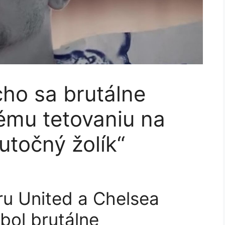
ho sa brutálne
ému tetovaniu na
kutočný žolík“
u United a Chelsea
bol brutálne