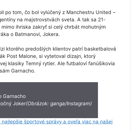
pil po tom, čo bol vylúčený z Manchestru United –
gentíny na majstrovstvách sveta. A tak sa 21-
 mimo ihriska zakryť si celý chrbát mohutným
áka o Batmanovi, Jokera.
 ktorého predošlých klientov patrí basketbalová
 Post Malone, si vytetoval dizajn, ktorý
j klasiky Temný rytier. Ale futbaloví fanúšikovia
l sám Garnacho.
točný Joker
(Obrázok: ganga/Instagram)
 najlepšie športové správy a oveľa viac na našej