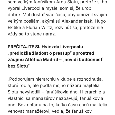
som veľkým fanúšikom Arna Slotu, pretože si ho
vybral Liverpool a myslel som si, že urobil
dobre. Mal dostať viac času, aby umožnil svojim
veľkým posilám, akými sú Alexander Isak, Hugo
Ekitike a Florian Wirtz, rozvinúť sa, pretože nie
vždy sa to stane naraz.
PREČÍTAJTE SI:
Hviezda Liverpoolu
„predložila žiadosť o prestup“ uprostred
záujmu Atlética Madrid – „nevidí budúcnosť
bez Slotu“
„Podporujem hierarchiu v klube a rozhodnutia,
ktoré robia, ale podľa môjho názoru majitelia
Slotu nevyhodili – fanúšikovia áno. Hierarchie a
vlastníci sa manažérov nezbavujú, fanúšikovia
áno. Bez ohľadu na to, koľko času chcú majitelia
venovať manažérovi, vedia, že fanúšikov