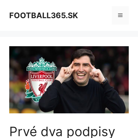
Preskočiť
na
FOOTBALL365.SK
Menu
obsah
Prvé dva podpisy