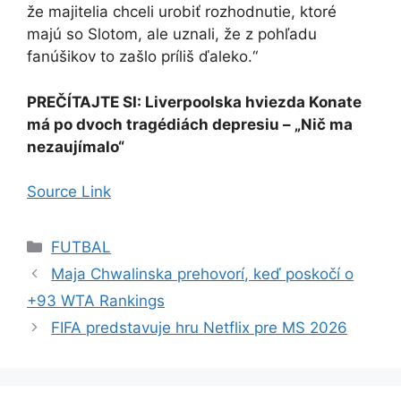
že majitelia chceli urobiť rozhodnutie, ktoré
majú so Slotom, ale uznali, že z pohľadu
fanúšikov to zašlo príliš ďaleko.“
PREČÍTAJTE SI:
Liverpoolska hviezda Konate
má po dvoch tragédiách depresiu – „Nič ma
nezaujímalo“
Source Link
Kategórie
FUTBAL
Maja Chwalinska prehovorí, keď poskočí o
+93 WTA Rankings
FIFA predstavuje hru Netflix pre MS 2026