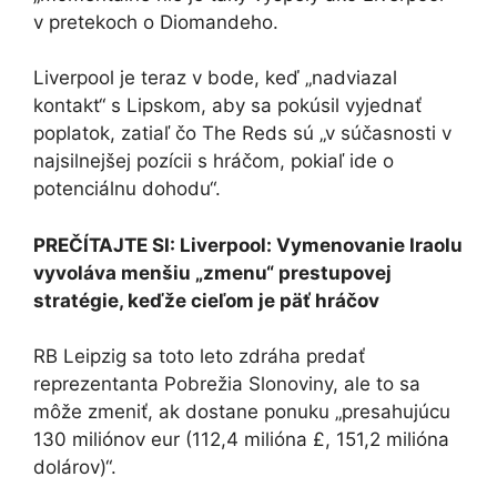
v pretekoch o Diomandeho.
Liverpool je teraz v bode, keď „nadviazal
kontakt“ s Lipskom, aby sa pokúsil vyjednať
poplatok, zatiaľ čo The Reds sú „v súčasnosti v
najsilnejšej pozícii s hráčom, pokiaľ ide o
potenciálnu dohodu“.
PREČÍTAJTE SI:
Liverpool: Vymenovanie Iraolu
vyvoláva menšiu „zmenu“ prestupovej
stratégie, keďže cieľom je päť hráčov
RB Leipzig sa toto leto zdráha predať
reprezentanta Pobrežia Slonoviny, ale to sa
môže zmeniť, ak dostane ponuku „presahujúcu
130 miliónov eur (112,4 milióna £, 151,2 milióna
dolárov)“.