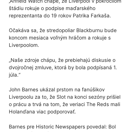
‚Anfield Watch chápe, že Liverpool v pokročilom
štádiu rokuje o podpise maďarského
reprezentanta do 19 rokov Patrika Farkaša.
Očakáva sa, že stredopoliar Blackburnu bude
koncom mesiaca voľným hráčom a rokuje s
Liverpoolom.
„Naše zdroje chápu, že prebiehajú diskusie o
dvojročnej zmluve, ktorá by bola podpísaná 1.
júla.“
John Barnes ukázal prstom na fanúšikov
Liverpoolu za to, že Slot na konci sezóny prišiel
o prácu a trvá na tom, že veriaci The Reds mali
Holanďana viac podporovať.
Barnes pre Historic Newspapers povedal: Bol