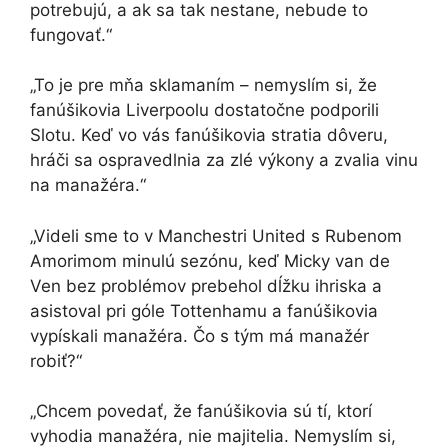
potrebujú, a ak sa tak nestane, nebude to
fungovať.“
„To je pre mňa sklamaním – nemyslím si, že
fanúšikovia Liverpoolu dostatočne podporili
Slotu. Keď vo vás fanúšikovia stratia dôveru,
hráči sa ospravedlnia za zlé výkony a zvalia vinu
na manažéra.“
„Videli sme to v Manchestri United s Rubenom
Amorimom minulú sezónu, keď Micky van de
Ven bez problémov prebehol dĺžku ihriska a
asistoval pri góle Tottenhamu a fanúšikovia
vypískali manažéra. Čo s tým má manažér
robiť?“
„Chcem povedať, že fanúšikovia sú tí, ktorí
vyhodia manažéra, nie majitelia. Nemyslím si,