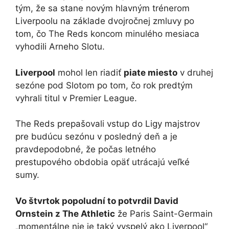
tým, že sa stane novým hlavným trénerom
Liverpoolu na základe dvojročnej zmluvy po
tom, čo The Reds koncom minulého mesiaca
vyhodili Arneho Slotu.
Liverpool
mohol len riadiť
piate miesto
v druhej
sezóne pod Slotom po tom, čo rok predtým
vyhrali titul v Premier League.
The Reds prepašovali vstup do Ligy majstrov
pre budúcu sezónu v posledný deň a je
pravdepodobné, že počas letného
prestupového obdobia opäť utrácajú veľké
sumy.
Vo štvrtok popoludní to potvrdil David
Ornstein z The Athletic
že Paris Saint-Germain
„momentálne nie je taký vyspelý ako Liverpool“