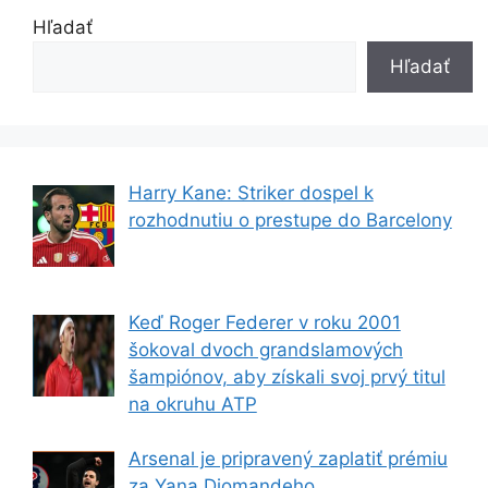
Hľadať
Hľadať
Harry Kane: Striker dospel k
rozhodnutiu o prestupe do Barcelony
Keď Roger Federer v roku 2001
šokoval dvoch grandslamových
šampiónov, aby získali svoj prvý titul
na okruhu ATP
Arsenal je pripravený zaplatiť prémiu
za Yana Diomandeho