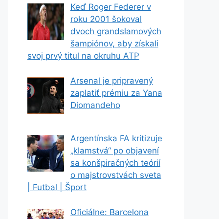
Keď Roger Federer v
roku 2001 šokoval
dvoch grandslamových
šampiónov, aby získali
svoj prvý titul na okruhu ATP
Arsenal je pripravený
zaplatiť prémiu za Yana
Diomandeho
Argentínska FA kritizuje
„klamstvá“ po objavení
sa konšpiračných teórií
o majstrovstvách sveta
| Futbal | Šport
Oficiálne: Barcelona