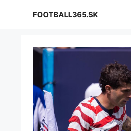
Preskočiť
na
FOOTBALL365.SK
obsah