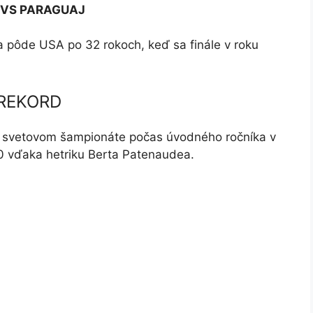
A VS PARAGUAJ
a pôde USA po 32 rokoch, keď sa finále v roku
 REKORD
 na svetovom šampionáte počas úvodného ročníka v
:0 vďaka hetriku Berta Patenaudea.