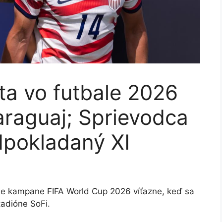
ta vo futbale 2026
raguaj; Sprievodca
dpokladaný XI
je kampane FIFA World Cup 2026 víťazne, keď sa
tadióne SoFi.