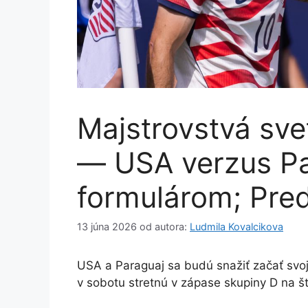
Majstrovstvá sve
— USA verzus Pa
formulárom; Pre
13 júna 2026
od autora:
Ludmila Kovalcikova
USA a Paraguaj sa budú snažiť začať svo
v sobotu stretnú v zápase skupiny D na š