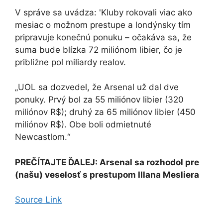
V správe sa uvádza: 'Kluby rokovali viac ako
mesiac o možnom prestupe a londýnsky tím
pripravuje konečnú ponuku – očakáva sa, že
suma bude blízka 72 miliónom libier, čo je
približne pol miliardy realov.
„UOL sa dozvedel, že Arsenal už dal dve
ponuky. Prvý bol za 55 miliónov libier (320
miliónov R$); druhý za 65 miliónov libier (450
miliónov R$). Obe boli odmietnuté
Newcastlom.“
PREČÍTAJTE ĎALEJ: Arsenal sa rozhodol pre
(našu) veselosť s prestupom Illana Mesliera
Source Link