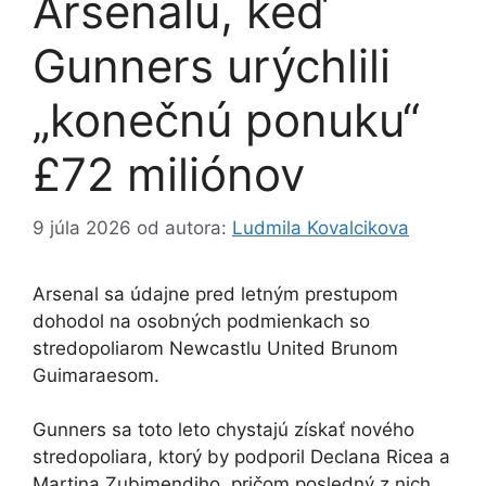
Arsenalu, keď
Gunners urýchlili
„konečnú ponuku“
£72 miliónov
9 júla 2026
od autora:
Ludmila Kovalcikova
Arsenal sa údajne pred letným prestupom
dohodol na osobných podmienkach so
stredopoliarom Newcastlu United Brunom
Guimaraesom.
Gunners sa toto leto chystajú získať nového
stredopoliara, ktorý by podporil Declana Ricea a
Martina Zubimendiho, pričom posledný z nich