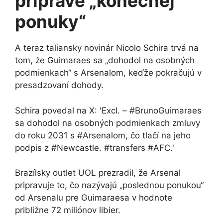
príprave „konečnej
ponuky“
A teraz taliansky novinár Nicolo Schira trvá na
tom, že Guimaraes sa „dohodol na osobných
podmienkach“ s Arsenalom, keďže pokračujú v
presadzovaní dohody.
Schira povedal na X: 'Excl. – #BrunoGuimaraes
sa dohodol na osobných podmienkach zmluvy
do roku 2031 s #Arsenalom, čo tlačí na jeho
podpis z #Newcastle. #transfers #AFC.'
Brazílsky outlet UOL prezradil, že Arsenal
pripravuje to, čo nazývajú „poslednou ponukou“
od Arsenalu pre Guimaraesa v hodnote
približne 72 miliónov libier.