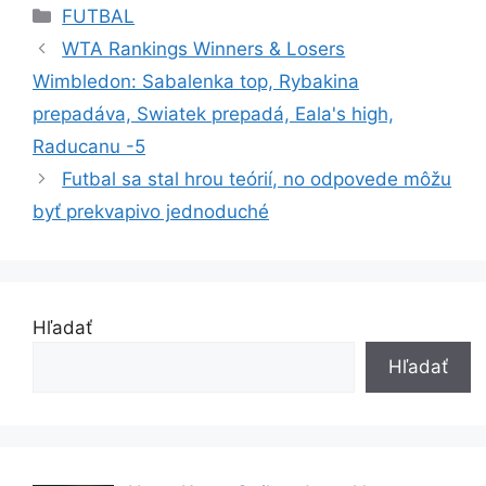
Kategórie
FUTBAL
WTA Rankings Winners & Losers
Wimbledon: Sabalenka top, Rybakina
prepadáva, Swiatek prepadá, Eala's high,
Raducanu -5
Futbal sa stal hrou teórií, no odpovede môžu
byť prekvapivo jednoduché
Hľadať
Hľadať