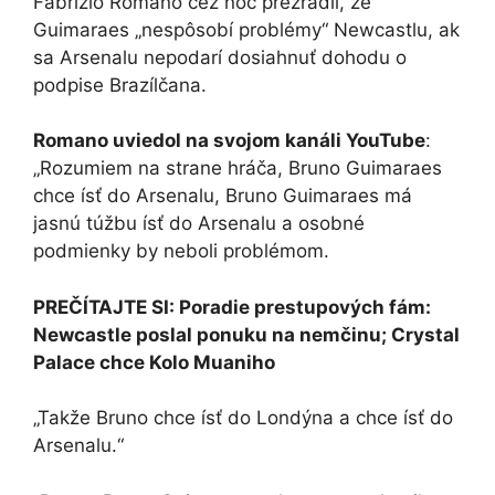
Fabrizio Romano cez noc prezradil, že
Guimaraes „nespôsobí problémy“ Newcastlu, ak
sa Arsenalu nepodarí dosiahnuť dohodu o
podpise Brazílčana.
Romano uviedol na svojom kanáli YouTube
:
„Rozumiem na strane hráča, Bruno Guimaraes
chce ísť do Arsenalu, Bruno Guimaraes má
jasnú túžbu ísť do Arsenalu a osobné
podmienky by neboli problémom.
PREČÍTAJTE SI: Poradie prestupových fám:
Newcastle poslal ponuku na nemčinu; Crystal
Palace chce Kolo Muaniho
„Takže Bruno chce ísť do Londýna a chce ísť do
Arsenalu.“