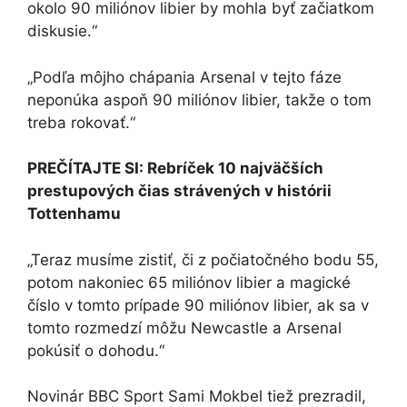
okolo 90 miliónov libier by mohla byť začiatkom
diskusie.“
„Podľa môjho chápania Arsenal v tejto fáze
neponúka aspoň 90 miliónov libier, takže o tom
treba rokovať.“
PREČÍTAJTE SI: Rebríček 10 najväčších
prestupových čias strávených v histórii
Tottenhamu
„Teraz musíme zistiť, či z počiatočného bodu 55,
potom nakoniec 65 miliónov libier a magické
číslo v tomto prípade 90 miliónov libier, ak sa v
tomto rozmedzí môžu Newcastle a Arsenal
pokúsiť o dohodu.“
Novinár BBC Sport Sami Mokbel tiež prezradil,