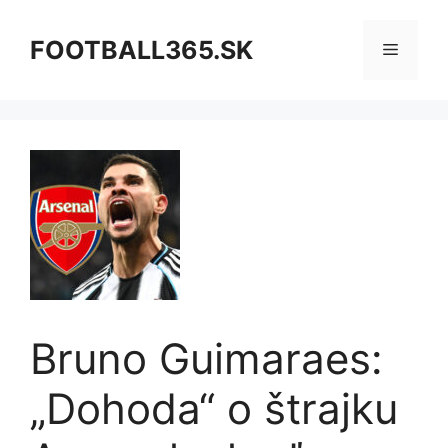
Preskočiť
na
FOOTBALL365.SK
Menu
obsah
Bruno Guimaraes:
„Dohoda“ o štrajku