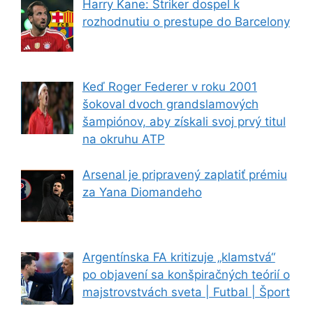
Harry Kane: Striker dospel k
rozhodnutiu o prestupe do Barcelony
Keď Roger Federer v roku 2001
šokoval dvoch grandslamových
šampiónov, aby získali svoj prvý titul
na okruhu ATP
Arsenal je pripravený zaplatiť prémiu
za Yana Diomandeho
Argentínska FA kritizuje „klamstvá“
po objavení sa konšpiračných teórií o
majstrovstvách sveta | Futbal | Šport