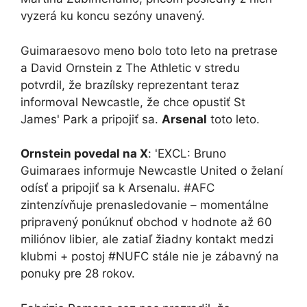
vyzerá ku koncu sezóny unavený.
Guimaraesovo meno bolo toto leto na pretrase
a David Ornstein z The Athletic v stredu
potvrdil, že brazílsky reprezentant teraz
informoval Newcastle, že chce opustiť St
James' Park a pripojiť sa.
Arsenal
toto leto.
Ornstein povedal na X
: 'EXCL: Bruno
Guimaraes informuje Newcastle United o želaní
odísť a pripojiť sa k Arsenalu. #AFC
zintenzívňuje prenasledovanie – momentálne
pripravený ponúknuť obchod v hodnote až 60
miliónov libier, ale zatiaľ žiadny kontakt medzi
klubmi + postoj #NUFC stále nie je zábavný na
ponuky pre 28 rokov.